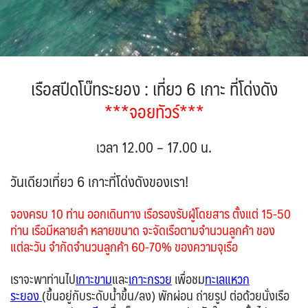
IRQ อิรัก
ISR อิสราเอล
BLR เบลารุส
BIH บอสเนีย & เฮอร์เซโกวีนา
0
0
0
แอลจีเรีย - Algeria
เคนย่า - Kenya
0
2
JPN ญี่ปุ่น
JOR จอร์แดน
71
4
1
ออสเตรเลีย - Australia
18
BEL เบลเยี่ยม
HRV โครเอเชีย
KAZ คาซัคสถาน
KORS เกาหลีใต้
0
3
19
2
ลิเบีย - Libya
ทัวร์ อันซีน ประเทศแปลก
1
32
CYP ไซปรัส
CZE เช็ก
KGZ คีร์กีซสถาน
LAO ลาว
0
0
บราซิล - Brazil
4
0
0
เรือสปีดโบ๊ทระยอง :
เที่ยว
6 เกาะ
ที่โด่งดัง
DNK เดนมาร์ก
FIN ฟินแลนด์
2
3
LBN เลบานอน
MYS มาเลเซีย
เอธิโอเปีย - Ethiopia
อียิปต์ - Egypt
0
0
0
10
***จอยทัวร์***
FRO หมู่เกาะแฟโร
FRA ฝรั่งเศส
2
1
MDV มัลดีฟส์
MNG มองโกเลีย
0
2
GEO จอร์เจีย
DEU เยอรมนี
10
3
MMR เมียนมาร์
NPL เนปาล
5
0
เวลา 12.00 – 17.00 น.
GRL กรีนแลนด์
GRC กรีซ
3
1
OMN โอมาน
PAK ปากีสถาน
0
8
ISL ไอซ์แลนด์
ITA อิตาลี
วันเดียวเที่ยว 6 เกาะที่โด่งดังของเรา!
SAU ซาอุดิอาระเบีย
PHL ฟิลิปปินส์
4
9
1
1
SGP สิงคโปร์
MLT มอลต้า
MDA มอลโดวา
4
1
0
จองครบ 10 ท่าน ออกเดินทาง เรือรองรับผู้โดยสาร ตั้งแต่ 15-50
NLD เนเธอร์แลนด์
NOR นอร์เวย์
SYR ซีเรีย
TWN ไต้หวัน
0
3
0
9
ท่าน เรือมีหลายลำ หลายขนาด จะจัดเรือตามจำนวนลูกค้า ของ
POL โปแลนด์
PRT โปรตุเกส
TJK ทาจิกิสถาน
TKM เติร์กเมนิสถาน
แต่ละวัน จำกัดจำนวนลูกค้า 60-70% ของความจุเรือ
3
3
1
1
สแกนดิเนเวีย
RUS รัสเซีย
ARE ดูไบ, UAE
UZB อุซเบกิสถาน
7
3
0
4
เราจะพาท่านไป
เกาะขาม
และ
เกาะกรวย
เพื่อชม
ทะเลแหวก
ESP สเปน
4
YEM เยเมน
ตะวันออกกลาง
0
ระยอง
(ขึ้นอยู่กับระดับน้ำขึ้น/ลง) พักผ่อน ถ่ายรูป ต่อด้วยนั่งเรือ
0
SVN สโลวิเนีย
CHE สวิตเซอร์แลนด์
2
8