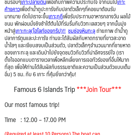
VNM เวียดนาม
ชมรอบๆ
เกาะปลายตีน
เพื่อเก็บภาพความประทับใจ จากนั้นไป
เกาะ
31
ค้างคาว
เพื่อดำน้ำดูปะการังกับปลาตัวเล็กๆที่คอยมาต้อนรับ
UK อังกฤษ+สหราชอาณาจักร
TUR ตุรเคีย
จอร์แดน - อียิปต์
13
4
มากมาย ถัดไปเราจะขึ้น
เกาะกุฎี
เพื่อรับประทานอาหารกลางวัน ผลไม้
8
ขนม พักผ่อนนั่งชิงช้าใต้ต้นไม้ที่ร่มรื่นกับวิวทะเลสวยๆ จากนั้นมุ่ง
UKR ยูเครน
เบลเยี่ยม เนเธอร์แลนด์ ลักเซม
0
หน้าสู่
เกาะทะลุ(ไฮไลท์ของทริป)!!
ชมช่องหินทะลุ
ถ่ายภาพ ดำน้ำดู
เบิร์ก (BENELUX)
1
ปลาการ์ตูนและปะการัง ท่านจะได้สัมผัสกับหาดทรายที่ขาวสะอาด
บัลแกเรีย โรมาเนีย
จอร์เจีย อาร์เมเนีย
น้ำใสๆ และเงียบสงบเป็นส่วนตัว, ปลาตัวเล็กๆจำนวนมากที่ชายหาด
2
1
ของเกาะทะลุ และเดินป่าไปยังจุดชมวิวกับวิวที่น่าอัศจรรย์ใจ (เรา
อิตาลี สวิส ฝรั่งเศส
สเปน โปรตุเกส
3
2
ตั้งใจออกแบบตารางเวลาเพื่อหลีกเลี่ยงการเจอทัวร์ของที่อื่นให้มาก
ที่สุด เพื่อให้ท่านได้สัมผัสกับธรรมชาติและความเป็นส่วนตัวแบบเต็ม
อิ่ม) 5 ชม. กับ 6 เกาะ ที่คุ้มยิ่งกว่าคุ้ม!
Famous 6 Islands Trip
***Join Tour***
Our most famous trip!
Time :
12.00 – 17.00 PM
(Required at least 10 Persons) The boat can