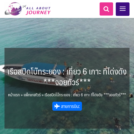
เรือสปีดโบ๊ทระยอง : เที่ยว 6 เกาะ ที่โด่งดัง
เอเชียกลาง
ทัวร์ ล่องเรือสำราญยุโรป
LKA ศรีลังกา
Balkan บอลข่าน
ทัวร์ ล่องเรือสำราญอลาสก้า
เกาะโบราโบร่า - Bora Bora
แอลเบเนีย - Albania
นิวซีแลนด์ - New Zealand
อเมริกากลาง
อเมริกาใต้
6
5
0
1
0
1
8
AFG อัฟกานิสถาน
สวิตเซอร์แลนด์ เยอรมนี
ARG อาร์เจนตินา
***จอยทัวร์***
0
0
1
11
3
ล่องเรือดินเนอร์ วันวาเลนไทน์
ล่องเรือโปรแกรมอยุธยา
ล่องเรือ รอบ Sunset
ล่องเรือเหมาลำ / เหมาชั้น /
เรือยอร์ช / Speed Boat ฯลฯ
ล่องเรือดินเนอร์วันลอยกระทง
บุฟเฟต์ใบหยก
พิเศษ! ล่องเรือเทศกาลชมพลุ
บุฟเฟต์โรงแรม/ร้านอาหาร
ห้องพักราคาพิเศษ
LKA ศรีลังกา + BGD บังคลา
ไมโครนีเซีย - Micronesia
BTN ภูฏาน
14
9
7
3
2
แต่งชุดไทยถ่ายรูปวัดอรุณฯ
ทัวร์ ล่องเรือสำราญอเมริกา
ทัวร์ ล่องเรือสำราญเอเชีย
1
2
ฝรั่งเศส
CUB คิวบา
0
CAN แคนาดา
1
0
3
เรือยอร์ช / Speed Boat ส่วนตัวทั่ว
แบบ Join ทั่วประเทศ
พัทยา
ไทยบัสฟู้ดทัวร์
เทศ
นามิเบีย - Namibia
ตูนีเซีย - Tunisia
22
72
18
1
1
ทัวร์ ล่องเรือสำราญประเท
หน้าแรก
»
แพ็กเกจทัวร์
»
เรือสปีดโบ๊ทระยอง : เที่ยว 6 เกาะ ที่โด่งดัง ***จอยทัวร์***
BRN บรูไน
0
1
1
MNE มอนเตเนโกร
ล่าแสงเหนือ-ใต้
1
CHL ชิลี
0
1
11
3
ประเทศ
ล่องเรือดินเนอร์วันปีใหม่
เรือรอบกลางวัน กทม.
โปรแกรมทัวร์ทั่วไทย
ตั๋วเรือ Hop-on Hop-off
ตั๋วสวนสนุก
1
ข่าวที่น่าสนใจ
255
19
0
2
0
0
ศอื่นๆ
ขั้วโลกใต้
5
KHM กัมพูชา
จีน
ขั้วโลกเหนือ
2
ยุโรปตะวันออก
สายการบิน:
ECU เอกวาดอร์
PER เปรู
Baltic บอลติก
0
282
3
12
ล่องเรือดินเนอร์แม่น้ำ
0
2
4
แอฟริกาใต้ - South Africa
HKG ฮ่องกง - มาเก๊า
IND อินเดีย
เจ้าพระยา
USA สหรัฐอเมริกา
บราซิล เปรู
ความรู้ทั่วไป
ยุโรปราคาถูก
10
21
34
6
3
1
3
IDN อินโดนีเซีย
IRN อิหร่าน
เม็กซิโก คิวบา
อเมริกา แคนาดา
ออสเตรีย - Austria
AZE อาเซอร์ไบจาน
3
0
1
1
3
2
โมร็อคโค - Morocco
แทนซาเนีย - Tanzania
6
2
สถานที่ท่องเที่ยว