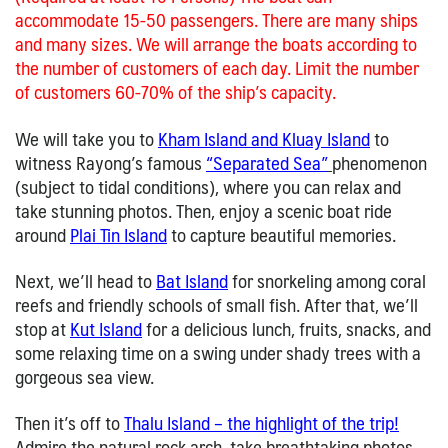
accommodate 15-50 passengers. There are many ships
and many sizes. We will arrange the boats according to
the number of customers of each day. Limit the number
of customers 60-70% of the ship’s capacity.
We will take you to
Kham Island and Kluay Island
to
witness Rayong’s famous
“Separated Sea”
phenomenon
(subject to tidal conditions), where you can relax and
take stunning photos. Then, enjoy a scenic boat ride
around
Plai Tin Island
to capture beautiful memories.
Next, we’ll head to
Bat Island
for snorkeling among coral
reefs and friendly schools of small fish. After that, we’ll
stop at
Kut Island
for a delicious lunch, fruits, snacks, and
some relaxing time on a swing under shady trees with a
gorgeous sea view.
Then it’s off to
Thalu Island – the highlight of the trip!
Admire the natural rock arch, take breathtaking photos,