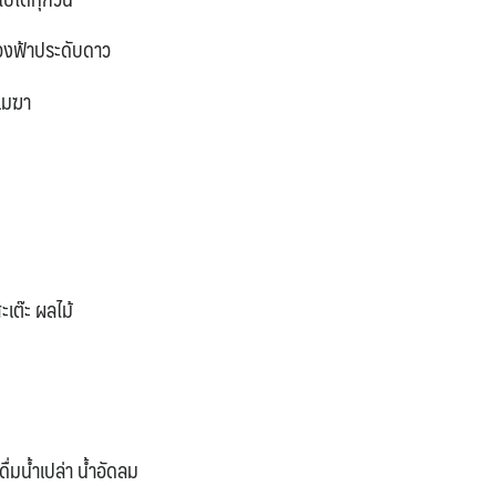
องฟ้าประดับดาว
นเมฆา
ะเต๊ะ
ผลไม้
ื่มน้ำเปล่า น้ำอัดลม