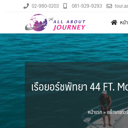
02-980-0203
081-929-9293
tour.a
หน้
เรือยอร์ชพัทยา 44 FT.
หน้าแรก
»
แพ็กเกจทัวร