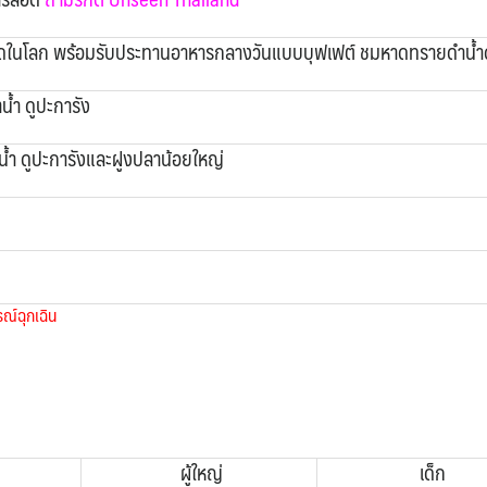
สุดในโลก พร้อมรับประทานอาหารกลางวันแบบบุฟเฟต์ ชมหาดทรายดำน้ำด
้ำ ดูปะการัง
้ำ ดูปะการังและฝูงปลาน้อยใหญ่
ณ์ฉุกเฉิน
ผู้ใหญ่
เด็ก