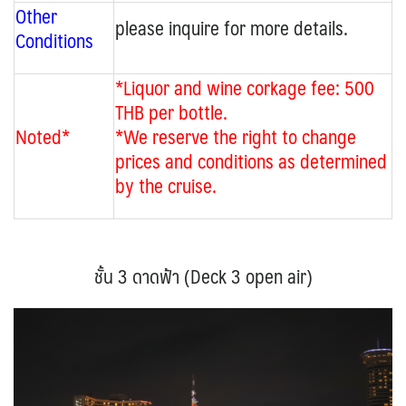
Other
please inquire for more details.
Conditions
*Liquor and wine corkage fee: 500
THB per bottle.
Noted*
*We reserve the right to change
prices and conditions as determined
by the cruise.
ชั้น 3 ดาดฟ้า (Deck 3 open air)