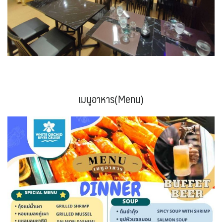
เมนูอาหาร(Menu)