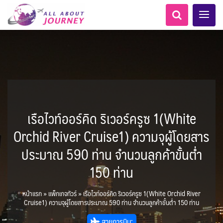
เรือไวท์ออร์คิด ริเวอร์ครูซ 1(White
เอเชียกลาง
ทัวร์ ล่องเรือสำราญยุโรป
LKA ศรีลังกา
Balkan บอลข่าน
ทัวร์ ล่องเรือสำราญอลาสก้า
ไมโครนีเซีย - Micronesia
แอลเบเนีย - Albania
แทนซาเนีย - Tanzania
อเมริกากลาง
อเมริกาใต้
6
5
0
1
1
0
2
1
8
AFG อัฟกานิสถาน
เคนย่า - Kenya
สวิตเซอร์แลนด์ เยอรมนี
ARG อาร์เจนตินา
Orchid River Cruise1) ความจุผู้โดยสาร
0
2
1
3
ล่องเรือดินเนอร์วันปีใหม่
ล่องเรือโปรแกรมอยุธยา
ล่องเรือ รอบ Sunset
ล่องเรือเหมาลำ / เหมาชั้น /
เรือยอร์ช / Speed Boat ฯลฯ
ไทยบัสฟู้ดทัวร์
โปรแกรมทัวร์ทั่วไทย
เรือรอบกลางวัน กทม.
ตั๋วเรือ Hop-on Hop-off
ห้องพักราคาพิเศษ
LKA ศรีลังกา + BGD บังคลา
BTN ภูฏาน
1
0
14
9
22
2
0
3
แต่งชุดไทยถ่ายรูปวัดอรุณฯ
ทัวร์ ล่องเรือสำราญอเมริกา
ทัวร์ ล่องเรือสำราญเอเชีย
โมร็อคโค - Morocco
นิวซีแลนด์ - New Zealand
2
ฝรั่งเศส
CUB คิวบา
0
CAN แคนาดา
6
ประมาณ 590 ท่าน จำนวนลูกค้าขั้นต่ำ
1
0
3
เรือยอร์ช / Speed Boat ส่วนตัวทั่ว
แบบ Join ทั่วประเทศ
ล่องเรือดินเนอร์ วันวาเลนไทน์
ล่องเรือดินเนอร์วันลอยกระทง
ตั๋วสวนสนุก
เทศ
72
0
ทัวร์ ล่องเรือสำราญประเท
BRN บรูไน
0
MNE มอนเตเนโกร
ล่าแสงเหนือ-ใต้
1
0
CHL ชิลี
ECU เอกวาดอร์
1
11
11
ประเทศ
บุฟเฟต์ใบหยก
บุฟเฟต์โรงแรม/ร้านอาหาร
1
150 ท่าน
3
0
ข่าวที่น่าสนใจ
22
255
21
7
2
ศอื่นๆ
นามิเบีย - Namibia
4
KHM กัมพูชา
จีน
ยุโรปตะวันออก
พิเศษ! ล่องเรือเทศกาลชมพลุ
ขั้วโลกเหนือ
Baltic บอลติก
1
0
283
12
ล่องเรือดินเนอร์แม่น้ำ
USA สหรัฐอเมริกา
PER เปรู
2
4
6
2
พัทยา
HKG ฮ่องกง - มาเก๊า
IND อินเดีย
เจ้าพระยา
หน้าแรก
»
แพ็กเกจทัวร์
»
เรือไวท์ออร์คิด ริเวอร์ครูซ 1(White Orchid River
บราซิล เปรู
ความรู้ทั่วไป
1
ยุโรปราคาถูก
10
21
เกาะโบราโบร่า - Bora Bora
ตูนีเซีย - Tunisia
34
3
1
1
Cruise1) ความจุผู้โดยสารประมาณ 590 ท่าน จำนวนลูกค้าขั้นต่ำ 150 ท่าน
IRQ อิรัก
IDN อินโดนีเซีย
เม็กซิโก คิวบา
อเมริกา แคนาดา
ออสเตรีย - Austria
AZE อาเซอร์ไบจาน
0
3
1
1
0
3
2
สถานที่ท่องเที่ยว
สายการบิน:
IRN อิหร่าน
0