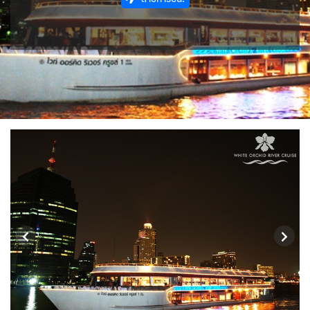
ขั้วโลกใต้
แอฟริกาใต้ - South Africa
BLR เบลารุส
BIH บอสเนีย & เฮอร์เซโกวีนา
2
0
ISR อิสราเอล
JPN ญี่ปุ่น
0
72
3
1
JOR จอร์แดน
KAZ คาซัคสถาน
แอลจีเรีย - Algeria
ออสเตรเลีย - Australia
BEL เบลเยี่ยม
HRV โครเอเชีย
4
19
0
18
0
3
KORS เกาหลีใต้
KGZ คีร์กีซสถาน
ลิเบีย - Libya
CYP ไซปรัส
DNK เดนมาร์ก
ทัวร์ อันซีน ประเทศแปลก
2
4
1
0
2
31
บราซิล - Brazil
CZE เช็ก
FIN ฟินแลนด์
LAO ลาว
LBN เลบานอน
0
0
3
0
0
เอธิโอเปีย - Ethiopia
อียิปต์ - Egypt
FRO หมู่เกาะแฟโร
FRA ฝรั่งเศส
0
11
MYS มาเลเซีย
MDV มัลดีฟส์
2
1
0
0
GEO จอร์เจีย
DEU เยอรมนี
MNG มองโกเลีย
MMR เมียนมาร์
10
3
2
5
GRL กรีนแลนด์
GRC กรีซ
OMN โอมาน
NPL เนปาล
3
1
0
0
PAK ปากีสถาน
ISL ไอซ์แลนด์
ITA อิตาลี
8
4
9
SAU ซาอุดิอาระเบีย
PHL ฟิลิปปินส์
MLT มอลต้า
MDA มอลโดวา
1
1
1
0
SGP สิงคโปร์
NLD เนเธอร์แลนด์
NOR นอร์เวย์
4
0
3
SYR ซีเรีย
TWN ไต้หวัน
POL โปแลนด์
PRT โปรตุเกส
0
10
3
3
TJK ทาจิกิสถาน
TKM เติร์กเมนิสถาน
สแกนดิเนเวีย
RUS รัสเซีย
1
1
7
3
ARE ดูไบ, UAE
UZB อุซเบกิสถาน
ESP สเปน
0
4
4
YEM เยเมน
VNM เวียดนาม
SVN สโลวิเนีย
CHE สวิตเซอร์แลนด์
0
35
2
8