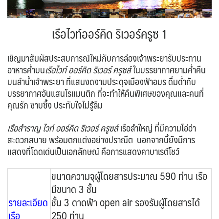
ตะวันออกกลาง
จอร์แดน - อียิปต์
UKR ยูเครน
TUR ตุรเคีย
0
4
0
13
UK อังกฤษ+สหราชอาณาจักร
เรือไวท์ออร์คิด ริเวอร์ครูซ 1
9
เบลเยี่ยม เนเธอร์แลนด์ ลักเซม
บัลแกเรีย โรมาเนีย
เชิญมาสัมผัสประสบการณ์ใหม่กับการล่องเจ้าพระยารับประทาน
2
อาหารค่ำบน
เรือไวท์ ออร์คิด ริเวอร์ ครูซส์
ในบรรยากาศยามค่ำคืน
เบิร์ก (BENELUX)
จอร์เจีย อาร์เมเนีย
1
1
บนลำน้ำเจ้าพระยา ที่แสนงดงามประดุจเมืองฟ้าอมร ดื่มด่ำกับ
อิตาลี สวิส ฝรั่งเศส
สเปน โปรตุเกส
3
2
บรรยากาศอันแสนโรแมนติก ที่จะทำให้คืนพิเศษของคุณและคนที่
คุณรัก ซาบซึ้ง ประทับใจไม่รู้ลืม
เรือสำราญ ไวท์ ออร์คิด ริเวอร์ ครูซส์
เรือลำใหญ่ ที่มีความโอ่อ่า
สะดวกสบาย พร้อมตกแต่งอย่างปราณีต นอกจากนี้ยังมีการ
แสดงที่โดดเด่นเป็นเอกลักษณ์ คือการแสดงคาบาเรต์โชว์
ขนาดความจุผู้โดยสารประมาณ 590 ท่าน เรือ
มีขนาด 3 ชั้น
รายละเอียด
ชั้น 3 ดาดฟ้า open air รองรับผู้โดยสารได้
เรือ
250 ท่าน