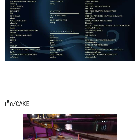
เค็ก/CAKE