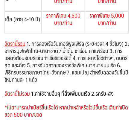
บาท/ท่าน
บาท/ท่าน
ราคาพิเศษ 4,500
ราคาพิเศษ 5,000
เด็ก (อายุ 4-10 ปี)
บาท/ท่าน
บาท/ท่าน
อัตรานี้รวม
1.
การล่องเรือวันเดอร์ฟูลเพิร์ล (ระยะเวลา 4 ชั่วโมง) 2.
อาหารบุฟเฟต์ไทย-นานาชาติ / น้ำดื่ม ชาร้อน กาแฟร้อน 3. การ
แสดงต้อนรับบริเวณท่าเรือริเวอร์ซิตี้ 4. การแสดงโชว์ต่างๆ, ดนตรี
สด และดีเจ 5. การจับฉลากของรางวัลพิเศษมากมายบนเรือ 6.
พิธีกรบรรยายภาษาไทย-อังกฤษ 7. แชมเปญ สำหรับฉลองวันขึ้นปี
ใหม่ท่านละ 1 แก้ว
อัตรานี้ไม่รวม
1.ค่าใช้จ่ายอื่นๆ ที่สั่งเพิ่มบนเรือ 2.รถรับ-ส่ง
*ไม่สามารถนำเบียร์ขึ้นเรือได้ หากนำเหล้าหรือไวน์ขึ้นเรือ เสียค่าเปิด
ขวด 500 บาท/ขวด