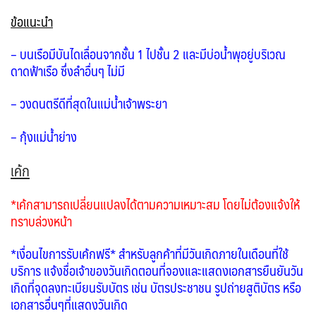
ข้อแนะนำ
– บนเรือมีบันไดเลื่อนจากชั้น 1 ไปชั้น 2 และมีบ่อน้ำพุอยู่บริเวณ
ดาดฟ้าเรือ ซึ่งลำอื่นๆ ไม่มี
– วงดนตรีดีที่สุดในแม่น้ำเจ้าพระยา
– กุ้งแม่น้ำย่าง
เค้ก
*เค้กสามารถเปลี่ยนแปลงได้ตามความเหมาะสม โดยไม่ต้องแจ้งให้
ทราบล่วงหน้า
*เงื่อนไขการรับเค้กฟรี* สำหรับลูกค้าที่มีวันเกิดภายในเดือนที่ใช้
บริการ แจ้งชื่อเจ้าของวันเกิดตอนที่จองและแสดงเอกสารยืนยันวัน
เกิดที่จุดลงทะเบียนรับบัตร เช่น บัตรประชาชน รูปถ่ายสูติบัตร หรือ
เอกสารอื่นๆที่แสดงวันเกิด