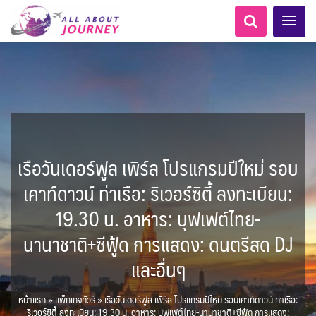
เรือวันเดอร์ฟูล เพิร์ล โปรแกรมปีใหม่ รอบ
เอเชียกลาง
ทัวร์ ล่องเรือสำราญยุโรป
ไมโครนีเซีย - Micronesia
LKA ศรีลังกา
Balkan บอลข่าน
ทัวร์ ล่องเรือสำราญอลาสก้า
ขั้วโลกใต้
แอลเบเนีย - Albania
อเมริกากลาง
อเมริกาใต้
6
5
1
2
0
1
0
1
8
AFG อัฟกานิสถาน
นิวซีแลนด์ - New Zealand
สวิตเซอร์แลนด์ เยอรมนี
ARG อาร์เจนตินา
ขั้วโลกเหนือ
เคาท์ดาวน์ ท่าเรือ: ริเวอร์ซิตี้ ลงทะเบียน:
0
1
3
2
ล่องเรือดินเนอร์ วันวาเลนไทน์
ล่องเรือโปรแกรมอยุธยา
ล่องเรือ รอบ Sunset
ล่องเรือเหมาลำ / เหมาชั้น /
เรือยอร์ช / Speed Boat ฯลฯ
ตั๋วสวนสนุก
โปรแกรมทัวร์ทั่วไทย
ล่องเรือดินเนอร์วันลอยกระทง
ห้องพักราคาพิเศษ
บุฟเฟต์โรงแรม/ร้านอาหาร
LKA ศรีลังกา + BGD บังคลา
BTN ภูฏาน
0
0
14
9
3
2
แต่งชุดไทยถ่ายรูปวัดอรุณฯ
ทัวร์ ล่องเรือสำราญอเมริกา
ทัวร์ ล่องเรือสำราญเอเชีย
2
ฝรั่งเศส
CUB คิวบา
0
CAN แคนาดา
11
19.30 น. อาหาร: บุฟเฟต์ไทย-
1
0
3
เรือยอร์ช / Speed Boat ส่วนตัวทั่ว
แบบ Join ทั่วประเทศ
บุฟเฟต์ใบหยก
ไทยบัสฟู้ดทัวร์
เทศ
22
72
21
ทัวร์ ล่องเรือสำราญประเท
เกาะโบราโบร่า - Bora Bora
BRN บรูไน
ตูนีเซีย - Tunisia
7
1
0
MNE มอนเตเนโกร
ล่าแสงเหนือ-ใต้
1
CHL ชิลี
0
1
1
11
3
ประเทศ
ล่องเรือดินเนอร์วันปีใหม่
เรือรอบกลางวัน กทม.
1
นานาชาติ+ซีฟู้ด การแสดง: ดนตรีสด DJ
ข่าวที่น่าสนใจ
ตั๋วเรือ Hop-on Hop-off
255
22
2
ศอื่นๆ
0
4
KHM กัมพูชา
จีน
แอฟริกาใต้ - South Africa
0
ยุโรปตะวันออก
พิเศษ! ล่องเรือเทศกาลชมพลุ
ECU เอกวาดอร์
PER เปรู
Baltic บอลติก
0
283
12
ล่องเรือดินเนอร์แม่น้ำ
0
2
4
และอื่นๆ
พัทยา
HKG ฮ่องกง - มาเก๊า
IND อินเดีย
เจ้าพระยา
USA สหรัฐอเมริกา
บราซิล เปรู
ความรู้ทั่วไป
1
ยุโรปราคาถูก
3
10
21
34
6
3
1
โมร็อคโค - Morocco
แทนซาเนีย - Tanzania
IDN อินโดนีเซีย
IRN อิหร่าน
6
2
เม็กซิโก คิวบา
อเมริกา แคนาดา
ออสเตรีย - Austria
AZE อาเซอร์ไบจาน
3
0
หน้าแรก
»
แพ็กเกจทัวร์
»
เรือวันเดอร์ฟูล เพิร์ล โปรแกรมปีใหม่ รอบเคาท์ดาวน์ ท่าเรือ:
1
1
3
2
สถานที่ท่องเที่ยว
ริเวอร์ซิตี้ ลงทะเบียน: 19.30 น. อาหาร: บุฟเฟต์ไทย-นานาชาติ+ซีฟู้ด การแสดง:
นามิเบีย - Namibia
เคนย่า - Kenya
1
2