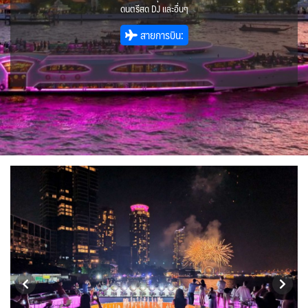
IRQ อิรัก
ISR อิสราเอล
BIH บอสเนีย & เฮอร์เซโกวีนา
BLR เบลารุส
0
0
ดนตรีสด DJ และอื่นๆ
0
แอลจีเรีย - Algeria
0
JPN ญี่ปุ่น
JOR จอร์แดน
BEL เบลเยี่ยม
70
4
1
0
สายการบิน:
ออสเตรเลีย - Australia
ทัวร์ อันซีน ประเทศแปลก
18
31
KAZ คาซัคสถาน
KORS เกาหลีใต้
CYP ไซปรัส
HRV โครเอเชีย
19
2
0
3
ลิเบีย - Libya
บราซิล - Brazil
1
0
CZE เช็ก
KGZ คีร์กีซสถาน
LAO ลาว
0
4
0
เอธิโอเปีย - Ethiopia
อียิปต์ - Egypt
0
11
DNK เดนมาร์ก
FIN ฟินแลนด์
2
3
LBN เลบานอน
MYS มาเลเซีย
0
0
FRO หมู่เกาะแฟโร
FRA ฝรั่งเศส
2
1
MDV มัลดีฟส์
MNG มองโกเลีย
0
2
GEO จอร์เจีย
10
MMR เมียนมาร์
NPL เนปาล
5
0
GRL กรีนแลนด์
DEU เยอรมนี
3
3
OMN โอมาน
PAK ปากีสถาน
GRC กรีซ
0
8
1
SAU ซาอุดิอาระเบีย
PHL ฟิลิปปินส์
1
1
ISL ไอซ์แลนด์
ITA อิตาลี
4
9
SGP สิงคโปร์
4
MLT มอลต้า
MDA มอลโดวา
1
0
SYR ซีเรีย
TWN ไต้หวัน
0
10
NLD เนเธอร์แลนด์
NOR นอร์เวย์
0
3
TJK ทาจิกิสถาน
TKM เติร์กเมนิสถาน
1
1
POL โปแลนด์
PRT โปรตุเกส
3
3
ARE ดูไบ, UAE
UZB อุซเบกิสถาน
0
4
สแกนดิเนเวีย
RUS รัสเซีย
7
3
YEM เยเมน
ตะวันออกกลาง
ESP สเปน
0
0
4