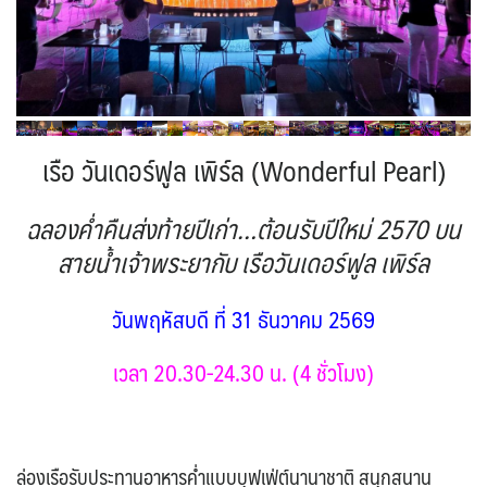
VNM เวียดนาม
35
SVN สโลวิเนีย
CHE สวิตเซอร์แลนด์
2
8
จอร์แดน - อียิปต์
4
UKR ยูเครน
TUR ตุรเคีย
0
13
UK อังกฤษ+สหราชอาณาจักร
9
เบลเยี่ยม เนเธอร์แลนด์ ลักเซม
บัลแกเรีย โรมาเนีย
2
เรือ วันเดอร์ฟูล เพิร์ล (Wonderful Pearl)
เบิร์ก (BENELUX)
จอร์เจีย อาร์เมเนีย
1
1
อิตาลี สวิส ฝรั่งเศส
สเปน โปรตุเกส
3
2
ฉลองค่ำคืนส่งท้ายปีเก่า…ต้อนรับปีใหม่ 2570 บน
สายน้ำเจ้าพระยากับ เรือวันเดอร์ฟูล เพิร์ล
วันพฤหัสบดี ที่ 31 ธันวาคม 2569
เวลา 20.30-24.30 น. (4 ชั่วโมง)
ล่องเรือรับประทานอาหารค่ำแบบบุฟเฟ่ต์นานาชาติ สนุกสนาน