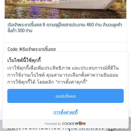
เรือเจ้าพระยาปริ๊นเซส 6 ความจุผู้โดยสารประมาณ 460 ท่าน จำนวนลูกค้า
ขั้นต่ำ 300 ท่าน
Code: #เรือเจ้าพระยาปริ๊นเซส
เว็บไซต์นี้ใช้คุกกี้
เริ่มต้น 990 บาท
เราใช้คุกกี้เพื่อเพิ่มประสิทธิภาพ และประสบการณ์ที่ดีใน
การใช้งานเว็บไซต์ คุณสามารถเลือกตั้งค่าความยินยอม
ช่วงเวลาเดินทาง: แล้วแต่ความต้องการ
การใช้คุกกี้ได้ โดยคลิก "การตั้งค่าคุกกี้"
ยอมรับทั้งหมด
PDF
รายละเอียด
To
การตั้งค่าคุกกี้
สนใจโปรแกรมทัวร์ กรุณาติดต่อเจ้าหน้าที่