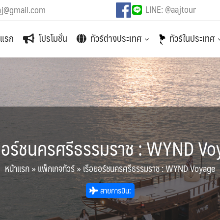
LINE: @aajtour
aj@gmail.com
าแรก
โปรโมชั่น
ทัวร์ต่างประเทศ
ทัวร์ในประเทศ
อยอร์ชนครศรีธรรมราช : WYND Vo
หน้าแรก
»
แพ็กเกจทัวร์
»
เรือยอร์ชนครศรีธรรมราช : WYND Voyage
สายการบิน: