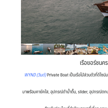
เรือยอร์ชนค
WYND (วินด์)
Private Boat เป็นเรือไม้ส่วนตัวที่ดีไซ
มาพร้อมคายัคใส, อุปกรณ์ดำน้ำตื้น, slider, อุปกรณ์ตกปล