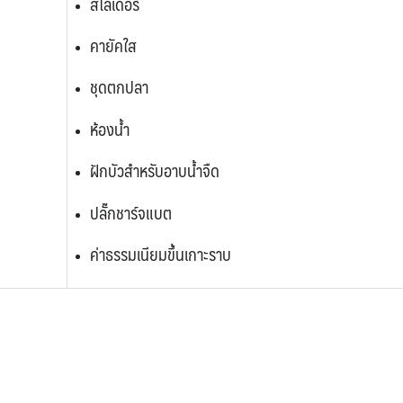
สไลเดอร์
คายัคใส
ชุดตกปลา
ห้องน้ำ
ฝักบัวสำหรับอาบน้ำจืด
ปลั๊กชาร์จแบต
ค่าธรรมเนียมขึ้นเกาะราบ