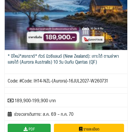
IRQ อิรัก
ISR อิสราเอล
0
0
1
แอลจีเรีย - Algeria
0
JPN ญี่ปุ่น
JOR จอร์แดน
71
4
BLR เบลารุส
BEL เบลเยี่ยม
0
0
ออสเตรเลีย - Australia
ทัวร์ อันซีน ประเทศแปลก
18
32
KAZ คาซัคสถาน
KGZ คีร์กีซสถาน
19
4
CYP ไซปรัส
HRV โครเอเชีย
0
3
ลิเบีย - Libya
บราซิล - Brazil
1
0
KORS เกาหลีใต้
LAO ลาว
CZE เช็ก
2
0
0
เอธิโอเปีย - Ethiopia
อียิปต์ - Egypt
0
10
DNK เดนมาร์ก
FIN ฟินแลนด์
LBN เลบานอน
MYS มาเลเซีย
2
3
0
0
FRO หมู่เกาะแฟโร
FRA ฝรั่งเศส
MDV มัลดีฟส์
MNG มองโกเลีย
2
1
0
2
* ปีใหม่*สงกราต์* ทัวร์ นิวซีแลนด์ (New Zealand): เกาะใต้ ตามล่าหา
GEO จอร์เจีย
10
MMR เมียนมาร์
NPL เนปาล
5
0
แสงใต้ (Aurora Australis) 10 วัน บินกับ Qantas (QF)
DEU เยอรมนี
GRC กรีซ
3
1
OMN โอมาน
PAK ปากีสถาน
0
8
GRL กรีนแลนด์
ISL ไอซ์แลนด์
3
4
SAU ซาอุดิอาระเบีย
PHL ฟิลิปปินส์
1
1
Code: #Code: IH14-NZL-(Aurora)-16JUL2027-W260731
MDA มอลโดวา
ITA อิตาลี
SGP สิงคโปร์
0
9
4
MLT มอลต้า
1
SYR ซีเรีย
TWN ไต้หวัน
0
9
189,900-199,900 บาท
NLD เนเธอร์แลนด์
NOR นอร์เวย์
0
3
TJK ทาจิกิสถาน
TKM เติร์กเมนิสถาน
1
1
POL โปแลนด์
PRT โปรตุเกส
3
3
ช่วงเวลาเดินทาง: ส.ค. 69 – ก.ค. 70
ARE ดูไบ, UAE
UZB อุซเบกิสถาน
0
4
สแกนดิเนเวีย
RUS รัสเซีย
7
3
YEM เยเมน
ตะวันออกกลาง
0
0
ESP สเปน
PDF
รายละเอียด
4