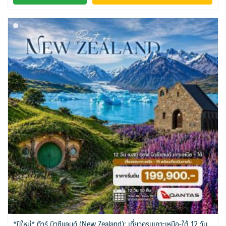
*ปีใหม่* ทัวร์ นิวซีแลนด์ (New Zealand): เที่ยวครบเกาะเหนือ-ใต้ 12 วัน