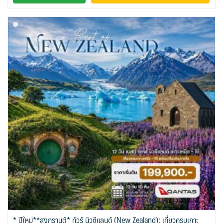
VNM เวียดนาม
35
SVN สโลวิเนีย
CHE สวิตเซอร์แลนด์
2
8
จอร์แดน - อียิปต์
4
UKR ยูเครน
TUR ตุรเคีย
0
13
UK อังกฤษ+สหราชอาณาจักร
8
เบลเยี่ยม เนเธอร์แลนด์ ลักเซม
บัลแกเรีย โรมาเนีย
2
เบิร์ก (BENELUX)
จอร์เจีย อาร์เมเนีย
1
1
อิตาลี สวิส ฝรั่งเศส
สเปน โปรตุเกส
3
2
* ปีใหม่**สงกรานต์* ทัวร์ นิวซีแลนด์ (New Zealand): เที่ยวครบเกาะ