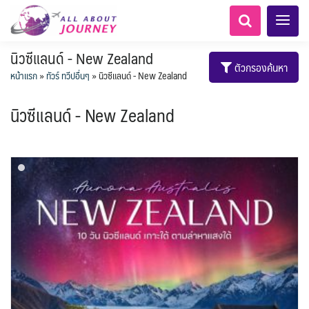
นิวซีแลนด์ - New Zealand
ตัวกรองค้นหา
หน้าแรก
»
ทัวร์ ทวีปอื่นๆ
»
นิวซีแลนด์ - New Zealand
นิวซีแลนด์ - New Zealand
เอเชียกลาง
MNE มอนเตเนโกร
ทัวร์ ล่องเรือสำราญยุโรป
ไมโครนีเซีย - Micronesia
LKA ศรีลังกา
ทัวร์ ล่องเรือสำราญอลาสก้า
ขั้วโลกใต้
แอลเบเนีย - Albania
อเมริกากลาง
อเมริกาใต้
6
1
5
1
2
0
1
0
8
AFG อัฟกานิสถาน
นิวซีแลนด์ - New Zealand
Balkan บอลข่าน
สวิตเซอร์แลนด์ เยอรมนี
ARG อาร์เจนตินา
ขั้วโลกเหนือ
0
1
1
3
3
ล่องเรือดินเนอร์ วันวาเลนไทน์
ล่องเรือโปรแกรมอยุธยา
ล่องเรือ รอบ Sunset
ล่องเรือเหมาลำ / เหมาชั้น /
เรือยอร์ช / Speed Boat ฯลฯ
ตั๋วสวนสนุก
โปรแกรมทัวร์ทั่วไทย
ล่องเรือดินเนอร์วันลอยกระทง
ห้องพักราคาพิเศษ
บุฟเฟต์โรงแรม/ร้านอาหาร
LKA ศรีลังกา + BGD บังคลา
BTN ภูฏาน
0
0
14
9
3
2
แต่งชุดไทยถ่ายรูปวัดอรุณฯ
ทัวร์ ล่องเรือสำราญอเมริกา
ทัวร์ ล่องเรือสำราญเอเชีย
2
ฝรั่งเศส
CUB คิวบา
0
CAN แคนาดา
11
1
0
3
เรือยอร์ช / Speed Boat ส่วนตัวทั่ว
แบบ Join ทั่วประเทศ
บุฟเฟต์ใบหยก
ไทยบัสฟู้ดทัวร์
เทศ
22
72
18
ทัวร์ ล่องเรือสำราญประเท
เกาะโบราโบร่า - Bora Bora
BRN บรูไน
ตูนีเซีย - Tunisia
7
1
0
ล่าแสงเหนือ-ใต้
1
CHL ชิลี
0
1
Baltic บอลติก
11
3
ประเทศ
ล่องเรือดินเนอร์วันปีใหม่
เรือรอบกลางวัน กทม.
1
4
ข่าวที่น่าสนใจ
ตั๋วเรือ Hop-on Hop-off
255
19
2
ศอื่นๆ
0
5
KHM กัมพูชา
จีน
แอฟริกาใต้ - South Africa
0
พิเศษ! ล่องเรือเทศกาลชมพลุ
ECU เอกวาดอร์
PER เปรู
0
282
ล่องเรือดินเนอร์แม่น้ำ
0
2
ยุโรปราคาถูก
ยุโรปตะวันออก
1
12
พัทยา
HKG ฮ่องกง - มาเก๊า
IND อินเดีย
เจ้าพระยา
USA สหรัฐอเมริกา
บราซิล เปรู
ความรู้ทั่วไป
1
3
10
21
34
6
3
ออสเตรีย - Austria
3
โมร็อคโค - Morocco
แทนซาเนีย - Tanzania
IDN อินโดนีเซีย
IRN อิหร่าน
6
2
เม็กซิโก คิวบา
อเมริกา แคนาดา
3
0
1
1
BIH บอสเนีย & เฮอร์เซโกวีนา
AZE อาเซอร์ไบจาน
สถานที่ท่องเที่ยว
2
นามิเบีย - Namibia
เคนย่า - Kenya
1
2