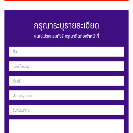
กรุณาระบุรายละเอียด
สนใจโปรแกรมทัวร์ กรุณาติดต่อเจ้าหน้าที่