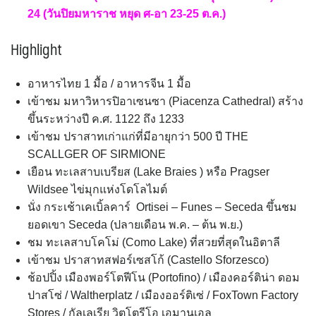
24 (วันปิยมหาราช หยุด ศ-อา 23-25 ต.ค.)
Highlight
อาหารไทย 1 มื้อ / อาหารจีน 1 มื้อ
เข้าชม มหาวิหารปิอาเซนซา (Piacenza Cathedral) สร้าง
ขึ้นระหว่างปี ค.ศ. 1122 ถึง 1233
เข้าชม ปราสาทเก่าแก่ที่มีอายุกว่า 500 ปี THE
SCALLGER OF SIRMIONE
เยือน ทะเลสาบเบรียส (Lake Braies ) หรือ Pragser
Wildsee ไข่มุกแห่งโดโลไมต์
นั่ง กระเช้าเคเบิ้ลคาร์ Ortisei – Funes – Seceda ขึ้นชม
ยอดเขา Seceda (ปลายเดือน พ.ค. – ต้น พ.ย.)
ชม ทะเลสาบโคโม่ (Como Lake) ที่สวยที่สุดในอิตาลี
เข้าชม ปราสาทสฟอร์เซสโก้ (Castello Sforzesco)
ช้อปปิ้ง เมืองพอร์โตฟีโน (Portofino) / เมืองคอร์ติน่า ดอม
ปาสโซ่ / Waltherplatz / เมืองออร์ติเซ่ / FoxTown Factory
Stores / กัลเลเรีย วิตโตรีโอ เอมานูเอล