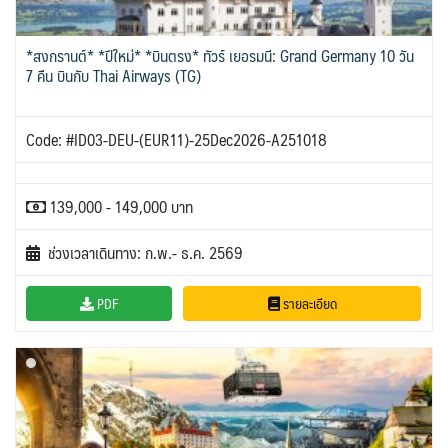
*สงกรานต์* *ปีใหม่* *บินตรง* ทัวร์ เยอรมนี: Grand Germany 10 วัน
7 คืน บินกับ Thai Airways (TG)
Code: #ID03-DEU-(EUR11)-25Dec2026-A251018
139,000 - 149,000 บาท
ช่วงเวลาเดินทาง: ก.พ.- ธ.ค. 2569
PDF
รายละเอียด