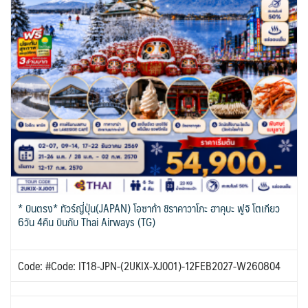
* บินตรง* ทัวร์ญี่ปุ่น(JAPAN) โอซาก้า ชิราคาวาโกะ ฮาคุบะ ฟูจิ โตเกียว
6วัน 4คืน บินกับ Thai Airways (TG)
Code: #Code: IT18-JPN-(2UKIX-XJ001)-12FEB2027-W260804