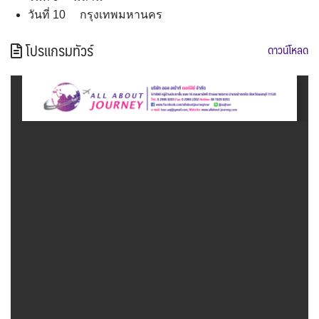
วันที่ 10 กรุงเทพมหานคร
โปรแกรมทัวร์
ดาวน์โหลด