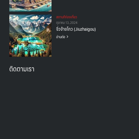
สถานทีท่องเที่ยว
ตุลาคม 13, 2024
จิ่วจ้ายโกว (Jiuzhaigou)
อ่านต่อ
ติดตามเรา