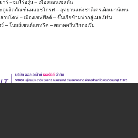
มาร์ –ชมไร่องุ่น – เมืองลอนเซสตัน
ระตูผลิตภัณฑ์นมแอชโกรฟ – อุทยานแห่งชาติเครเดิลเมาน์เทน
าบโดฟ – เมืองเชฟฟิลด์ – ขึ้นเรือข้ามฟากสู่เมลเบิร์น
ควร์ – โบสถ์เซนต์แพทริค – ตลาดควีนวิกตอเรีย