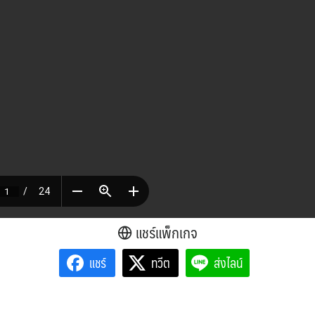
แชร์แพ็กเกจ
แชร์
ทวีต
ส่งไลน์