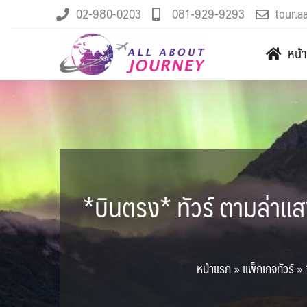
02-980-0203
081-929-9293
tour.a
หน้
*บินตรง* ทัวร์ ตามล่าแส
หน้าแรก
»
แพ็กเกจทัวร์
»