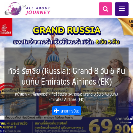
ทัวร์ รัสเซีย (Russia): Grand 8 วัน 5 คืน
เอเชียกลาง
MNE มอนเตเนโกร
ทัวร์ ล่องเรือสำราญยุโรป
LKA ศรีลังกา
ทัวร์ ล่องเรือสำราญอลาสก้า
อเมริกากลาง
แอลเบเนีย - Albania
แอฟริกาใต้ - South Africa
อเมริกาใต้
ขั้วโลกเหนือ
6
1
5
0
1
0
8
2
AFG อัฟกานิสถาน
Balkan บอลข่าน
สวิตเซอร์แลนด์ เยอรมนี
บินกับ Emirates Airlines (EK)
0
1
1
3
ARG อาร์เจนตินา
CAN แคนาดา
3
3
ล่องเรือดินเนอร์ วันวาเลนไทน์
ล่องเรือโปรแกรมอยุธยา
ล่องเรือ รอบ Sunset
ล่องเรือเหมาลำ / เหมาชั้น /
เรือยอร์ช / Speed Boat ฯลฯ
ตั๋วสวนสนุก
โปรแกรมทัวร์ทั่วไทย
ล่องเรือดินเนอร์วันลอยกระทง
ห้องพักราคาพิเศษ
บุฟเฟต์โรงแรม/ร้านอาหาร
LKA ศรีลังกา + BGD บังคลา
BTN ภูฏาน
0
0
14
9
3
2
แต่งชุดไทยถ่ายรูปวัดอรุณฯ
ทัวร์ ล่องเรือสำราญอเมริกา
ทัวร์ ล่องเรือสำราญเอเชีย
ไมโครนีเซีย - Micronesia
ตูนีเซีย - Tunisia
2
ฝรั่งเศส
0
1
1
1
CUB คิวบา
CHL ชิลี
เรือยอร์ช / Speed Boat ส่วนตัวทั่ว
แบบ Join ทั่วประเทศ
0
3
บุฟเฟต์ใบหยก
ไทยบัสฟู้ดทัวร์
เทศ
22
72
21
ทัวร์ ล่องเรือสำราญประเท
หน้าแรก
»
แพ็กเกจทัวร์
»
ทัวร์ รัสเซีย (Russia): Grand 8 วัน 5 คืน บินกับ
ขั้วโลกใต้
BRN บรูไน
7
1
0
ล่าแสงเหนือ-ใต้
1
2
0
Baltic บอลติก
11
ประเทศ
ล่องเรือดินเนอร์วันปีใหม่
เรือรอบกลางวัน กทม.
1
Emirates Airlines (EK)
ECU เอกวาดอร์
PER เปรู
4
ข่าวที่น่าสนใจ
ตั๋วเรือ Hop-on Hop-off
255
22
2
ศอื่นๆ
0
2
เกาะโบราโบร่า - Bora Bora
โมร็อคโค - Morocco
0
4
KHM กัมพูชา
จีน
6
พิเศษ! ล่องเรือเทศกาลชมพลุ
0
283
ล่องเรือดินเนอร์แม่น้ำ
USA สหรัฐอเมริกา
บราซิล เปรู
ยุโรปราคาถูก
สายการบิน:
ยุโรปตะวันออก
6
3
1
แทนซาเนีย - Tanzania
0
12
พัทยา
HKG ฮ่องกง - มาเก๊า
IND อินเดีย
2
เจ้าพระยา
ความรู้ทั่วไป
1
10
21
34
เม็กซิโก คิวบา
อเมริกา แคนาดา
ออสเตรีย - Austria
1
1
3
นามิเบีย - Namibia
เคนย่า - Kenya
IDN อินโดนีเซีย
IRN อิหร่าน
1
2
3
0
BIH บอสเนีย & เฮอร์เซโกวีนา
AZE อาเซอร์ไบจาน
นิวซีแลนด์ - New Zealand
สถานที่ท่องเที่ยว
2