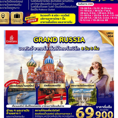
IRQ อิรัก
ISR อิสราเอล
0
0
1
11
JPN ญี่ปุ่น
JOR จอร์แดน
70
4
BLR เบลารุส
BEL เบลเยี่ยม
0
0
แอลจีเรีย - Algeria
ออสเตรเลีย - Australia
0
18
KAZ คาซัคสถาน
KGZ คีร์กีซสถาน
19
4
CYP ไซปรัส
HRV โครเอเชีย
0
3
ลิเบีย - Libya
ทัวร์ อันซีน ประเทศแปลก
1
31
KORS เกาหลีใต้
LAO ลาว
CZE เช็ก
2
0
0
บราซิล - Brazil
0
DNK เดนมาร์ก
FIN ฟินแลนด์
LBN เลบานอน
MYS มาเลเซีย
2
3
เอธิโอเปีย - Ethiopia
อียิปต์ - Egypt
0
0
0
11
FRO หมู่เกาะแฟโร
FRA ฝรั่งเศส
MDV มัลดีฟส์
MNG มองโกเลีย
2
1
0
2
GEO จอร์เจีย
DEU เยอรมนี
MMR เมียนมาร์
NPL เนปาล
10
3
5
0
GRL กรีนแลนด์
GRC กรีซ
OMN โอมาน
PAK ปากีสถาน
3
1
0
8
ISL ไอซ์แลนด์
SAU ซาอุดิอาระเบีย
PHL ฟิลิปปินส์
4
1
1
SGP สิงคโปร์
MDA มอลโดวา
ITA อิตาลี
4
0
9
MLT มอลต้า
SYR ซีเรีย
TWN ไต้หวัน
1
0
10
NLD เนเธอร์แลนด์
NOR นอร์เวย์
0
3
TJK ทาจิกิสถาน
TKM เติร์กเมนิสถาน
1
1
POL โปแลนด์
PRT โปรตุเกส
3
3
ARE ดูไบ, UAE
UZB อุซเบกิสถาน
0
4
สแกนดิเนเวีย
RUS รัสเซีย
7
3
YEM เยเมน
ตะวันออกกลาง
0
0
ESP สเปน
4