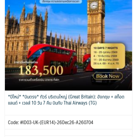
*ปีใหม่* *บินตรง* ทัวร์ บริเตนใหญ่ (Great Britain): อังกฤษ + สก็อต
แลนด์ + เวลส์ 10 วัน 7 คืน บินกับ Thai Airways (TG)
Code: #ID03-UK-(EUR14)-26Dec26-A260704