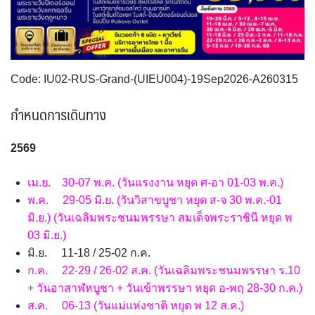
VNM เวียดนาม
35
SVN สโลวิเนีย
CHE สวิตเซอร์แลนด์
2
8
จอร์แดน - อียิปต์
4
UKR ยูเครน
TUR ตุรเคีย
0
13
UK อังกฤษ+สหราชอาณาจักร
Code: IU02-RUS-Grand-(UIEU004)-19Sep2026-A260315
9
เบลเยี่ยม เนเธอร์แลนด์ ลักเซม
บัลแกเรีย โรมาเนีย
2
กำหนดการเดินทาง
เบิร์ก (BENELUX)
จอร์เจีย อาร์เมเนีย
1
1
อิตาลี สวิส ฝรั่งเศส
สเปน โปรตุเกส
3
2
256
9
เม.ย. 30-07 พ.ค. (วันแรงงาน หยุด ศ-อา 01-03 พ.ค.)
พ.ค. 29-05 มิ.ย. (วันวิสาขบูชา หยุด ส-จ 30 พ.ค.-01
มิ.ย.) (วันเฉลิมพระชนมพรรษา สมเด็จพระราชินี หยุด พ
03 มิ.ย.)
มิ.ย. 11-18 / 25-02 ก.ค.
ก.ค. 22-29 / 26-02 ส.ค. (วันเฉลิมพระชนมพรรษา ร.10
+ วันอาสาฬหบูชา + วันเข้าพรรษา หยุด อ-พฤ 28-30 ก.ค.)
ส.ค. 06-13 (วันแม่แห่งชาติ หยุด พ 12 ส.ค.)