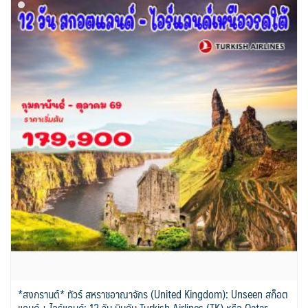
*สงกรานต์* ทัวร์ สหราชอาณาจักร (United Kingdom): Unseen สก็อต
แลนด์ + ไอร์แลนด์: 12 วัน บินกับ Turkish Airlines (TK) หรือ Qatar