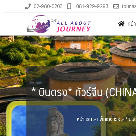
02-980-0203
081-929-9293
tour.a
หน้
* บินตรง* ทัวร์จีน (CHINA) เ
หน้าแรก
»
แพ็กเกจทัวร์
»
* บินต