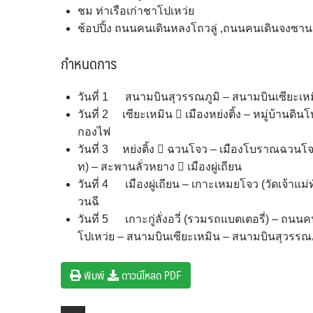
ชม ท่าเรือเก่าชาโปเหว่ย
ช้อปปิ้ง ถนนคนเดินหลงโถวลู่ ,ถนนคนเดินจงซาน
กำหนดการ
วันที่ 1 สนามบินสุวรรณภูมิ – สนามบินเซียะเ
วันที่ 2 เซียะเหมิน  เมืองหย่งติ้ง – หมู่บ้าน
กองไฟ
วันที่ 3 หย่งติ้ง  ฉวนโจว – เมืองโบราณฉวนโจว
ท) – สะพานลั่วหยาง  เมืองผู่เถียน
วันที่ 4 เมืองผู่เถียน – เกาะเหมยโจว (วัดเจ้า
วนฉี
วันที่ 5 เกาะกู่ลั่งอวี่ (รวมรถแบตเตอรี่) – ถนน
โปเหว่ย – สนามบินเซียะเหมิน – สนามบินสุวรรณภ
พิมพ์
ดาวน์โหลด PDF