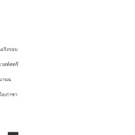
นเริงรอบ
เวสต์สตรี
หนานฉ
รือเก่าชา