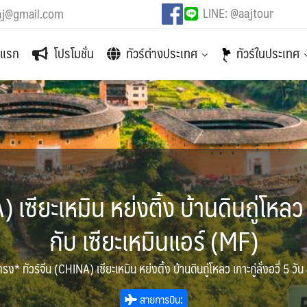
LINE: @aajtour
aj@gmail.com
าแรก
โปรโมชั่น
ทัวร์ต่างประเทศ
ทัวร์ในประเทศ
ซียะเหมิน หย่งติ้ง บ้านดินถู่โหลว เก
กับ เซียะเหมินแอร์ (MF)
รง* ทัวร์จีน (CHINA) เซียะเหมิน หย่งติ้ง บ้านดินถู่โหลว เกาะกู่ลั่งอวี่ 5 วั
สายการบิน: