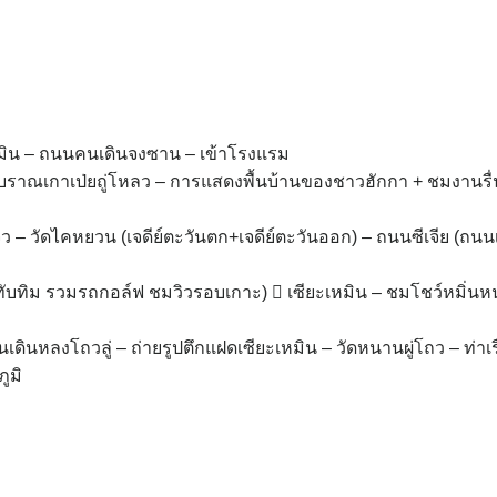
หมิน – ถนนคนเดินจงซาน – เข้าโรงแรม
ดินโบราณเกาเป่ยถู่โหลว – การแสดงพื้นบ้านของชาวฮักกา + ชมงานรื่
 – วัดไคหยวน (เจดีย์ตะวันตก+เจดีย์ตะวันออก) – ถนนซีเจีย (ถนน
แม่ทับทิม รวมรถกอล์ฟ ชมวิวรอบเกาะ)  เซียะเหมิน – ชมโชว์หมิ่น
คนเดินหลงโถวลู่ – ถ่ายรูปตึกแฝดเซียะเหมิน – วัดหนานผู่โถว – ท่าเ
ูมิ