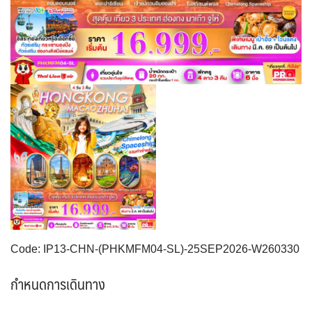
UKR ยูเครน
TUR ตุรเคีย
YEM เยเมน
จอร์แดน - อียิปต์
0
13
0
4
UK อังกฤษ+สหราชอาณาจักร
9
เบลเยี่ยม เนเธอร์แลนด์ ลักเซม
บัลแกเรีย โรมาเนีย
2
เบิร์ก (BENELUX)
จอร์เจีย อาร์เมเนีย
1
1
อิตาลี สวิส ฝรั่งเศส
สเปน โปรตุเกส
3
2
Code: IP13-CHN-(PHKMFM04-SL)-25SEP2026-W260330
กำหนดการเดินทาง