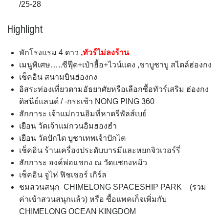
/25-28
Highlight
พักโรงแรม 4 ดาว
,ทัวร์ไม่ลงร้าน
เมนูพิเศษ…..ซีฟุ๊ด+เป๋าฮื้อ+ไวน์แดง ,ชาบูชาบู สไตล์ฮ่องกง
เช็คอิน สนามบินฮ่องกง
อิสระท่องเที่ยวตามอัธยาศัยหรือเลือกซื้อทัวร์เสริม ฮ่องกง
ดิสนีย์แลนด์ / -กระเช้า NONG PING 360
สักการะ เจ้าแม่กวนอิมที่หาดรีพัลส์เบย์
เยือน วัดเจ้าแม่กวนอิมฮองฮำ
เยือน วัดปักไต บูชาเทพเจ้าปักไต
เช็คอิน ร้านเครื่องประดับบารมีและหยกจิวเวอร์รี่
สักการะ องค์พ่อแชกง ณ วัดแชกงหมิว
เช็คอิน จูไห่ ฟิชเชอร์ เกิร์ล
ชมสวนสนุก CHIMELONG SPACESHIP PARK (รวม
ค่าเข้าสวนสนุกแล้ว) หรือ ซื้อแพคเก็จเพิ่มกับ
CHIMELONG OCEAN KINGDOM