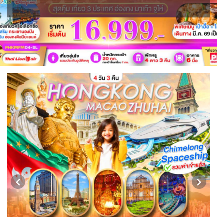
ขั้วโลกใต้
แอฟริกาใต้ - South Africa
BLR เบลารุส
BIH บอสเนีย & เฮอร์เซโกวีนา
2
0
ISR อิสราเอล
JPN ญี่ปุ่น
0
70
3
1
JOR จอร์แดน
KAZ คาซัคสถาน
แอลจีเรีย - Algeria
ออสเตรเลีย - Australia
BEL เบลเยี่ยม
HRV โครเอเชีย
4
19
0
18
0
3
KORS เกาหลีใต้
KGZ คีร์กีซสถาน
ลิเบีย - Libya
CYP ไซปรัส
DNK เดนมาร์ก
ทัวร์ อันซีน ประเทศแปลก
2
4
1
0
2
31
บราซิล - Brazil
CZE เช็ก
FIN ฟินแลนด์
LAO ลาว
LBN เลบานอน
0
0
3
0
0
อียิปต์ - Egypt
เอธิโอเปีย - Ethiopia
FRO หมู่เกาะแฟโร
FRA ฝรั่งเศส
10
0
MYS มาเลเซีย
MDV มัลดีฟส์
2
1
0
0
GEO จอร์เจีย
DEU เยอรมนี
MNG มองโกเลีย
MMR เมียนมาร์
10
3
2
5
GRL กรีนแลนด์
GRC กรีซ
OMN โอมาน
NPL เนปาล
3
1
0
0
PAK ปากีสถาน
ISL ไอซ์แลนด์
ITA อิตาลี
8
4
9
SAU ซาอุดิอาระเบีย
PHL ฟิลิปปินส์
MDA มอลโดวา
MLT มอลต้า
1
1
0
1
SGP สิงคโปร์
NLD เนเธอร์แลนด์
NOR นอร์เวย์
4
0
3
SYR ซีเรีย
TWN ไต้หวัน
POL โปแลนด์
PRT โปรตุเกส
0
9
3
3
TJK ทาจิกิสถาน
TKM เติร์กเมนิสถาน
สแกนดิเนเวีย
RUS รัสเซีย
1
1
7
3
ARE ดูไบ, UAE
UZB อุซเบกิสถาน
SVN สโลวิเนีย
0
4
2
ESP สเปน
CHE สวิตเซอร์แลนด์
VNM เวียดนาม
ตะวันออกกลาง
4
8
35
0