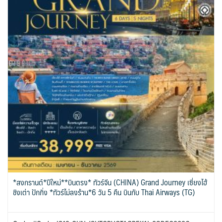
*สงกรานต์*ปีใหม่**บินตรง* ทัวร์จีน (CHINA) Grand Journey เซี่ยงไฮ้
ชิงเต่า ปักกิ่ง *ทัวร์ไม่ลงร้าน*6 วัน 5 คืน บินกับ Thai Airways (TG)