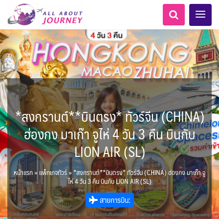
*สงกรานต์**บินตรง* ทัวร์จีน (CHINA)
เอเชียกลาง
ทัวร์ ล่องเรือสำราญอลาสก้า
LKA ศรีลังกา
Balkan บอลข่าน
ทัวร์ ล่องเรือสำราญยุโรป
ไมโครนีเซีย - Micronesia
แอลเบเนีย - Albania
แทนซาเนีย - Tanzania
อเมริกากลาง
อเมริกาใต้
6
0
1
5
1
0
2
1
8
AFG อัฟกานิสถาน
เคนย่า - Kenya
ทัวร์ ล่องเรือสำราญอเมริกา
สวิตเซอร์แลนด์ เยอรมนี
ARG อาร์เจนตินา
ฮ่องกง มาเก๊า จูไห่ 4 วัน 3 คืน บินกับ
0
2
1
3
เรือรอบกลางวัน กทม.
ล่องเรือโปรแกรมอยุธยา
ล่องเรือ รอบ Sunset
ล่องเรือเหมาลำ / เหมาชั้น /
เรือยอร์ช / Speed Boat ฯลฯ
ตั๋วเรือ Hop-on Hop-off
โปรแกรมทัวร์ทั่วไทย
ล่องเรือดินเนอร์ วันวาเลนไทน์
ตั๋วสวนสนุก
ห้องพักราคาพิเศษ
LKA ศรีลังกา + BGD บังคลา
BTN ภูฏาน
0
14
2
9
0
0
3
แต่งชุดไทยถ่ายรูปวัดอรุณฯ
โมร็อคโค - Morocco
นิวซีแลนด์ - New Zealand
2
1
ฝรั่งเศส
CUB คิวบา
CAN แคนาดา
6
LION AIR (SL)
1
0
3
เรือยอร์ช / Speed Boat ส่วนตัวทั่ว
แบบ Join ทั่วประเทศ
บุฟเฟต์ใบหยก
บุฟเฟต์โรงแรม/ร้านอาหาร
เทศ
72
22
7
ทัวร์ ล่องเรือสำราญเอเชีย
ทัวร์ ล่องเรือสำราญประเท
2
BRN บรูไน
0
0
MNE มอนเตเนโกร
ล่าแสงเหนือ-ใต้
0
CHL ชิลี
ECU เอกวาดอร์
1
11
11
ประเทศ
ล่องเรือดินเนอร์วันลอยกระทง
ล่องเรือดินเนอร์วันปีใหม่
ไทยบัสฟู้ดทัวร์
1
3
0
ข่าวที่น่าสนใจ
255
1
19
ศอื่นๆ
4
นามิเบีย - Namibia
KHM กัมพูชา
จีน
หน้าแรก
»
แพ็กเกจทัวร์
»
*สงกรานต์**บินตรง* ทัวร์จีน (CHINA) ฮ่องกง มาเก๊า จู
ยุโรปตะวันออก
พิเศษ! ล่องเรือเทศกาลชมพลุ
ขั้วโลกเหนือ
Baltic บอลติก
1
0
283
12
ล่องเรือดินเนอร์แม่น้ำ
USA สหรัฐอเมริกา
PER เปรู
2
4
21
6
2
ไห่ 4 วัน 3 คืน บินกับ LION AIR (SL)
พัทยา
HKG ฮ่องกง - มาเก๊า
IND อินเดีย
เจ้าพระยา
บราซิล เปรู
ความรู้ทั่วไป
1
ยุโรปราคาถูก
10
21
เกาะโบราโบร่า - Bora Bora
ตูนีเซีย - Tunisia
34
3
1
1
สายการบิน:
IRQ อิรัก
IDN อินโดนีเซีย
เม็กซิโก คิวบา
อเมริกา แคนาดา
ออสเตรีย - Austria
AZE อาเซอร์ไบจาน
0
3
1
1
0
3
2
สถานที่ท่องเที่ยว
IRN อิหร่าน
0