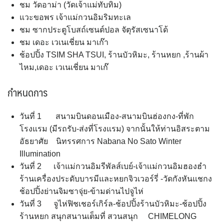
ชม วัดอาม่า (วัดเจ้าแม่ทับทิม)
แวะขอพร เจ้าแม่กวนอิมริมทะเล
ชม ซากประตูโบสถ์เซนต์ปอล จัตุรัสเซนาโด้
ชม เดอะ เวเนเชี่ยน มาเก๊า
ช้อปปิ้ง TSIM SHA TSUI, ร้านบัวหิมะ, ร้านหยก ,ร้านผ้า
ไหม,เดอะ เวเนเชี่ยน มาเก๊
กำหนดการ
วันที่ 1 สนามบินดอนเมือง-สนามบินฮ่องกง-ที่พัก
โรงแรม (มีรถรับ-ส่งที่โรงแรม) จากนั้นให้ท่านอิสระตาม
อัธยาศัย นิทรรศการ Nabana No Sato Winter
Illumination
วันที่ 2 เจ้าแม่กวนอิมรีพัลส์เบย์-เจ้าเเม่กวนอิมฮองฮำ
ร้านเครื่องประดับบารมีและหยกจิวเวอร์รี่ -วัดกังหันแชกง
ช้อปปิ้งย่านจิมซาจุ่ย-ข้ามด่านไปจูไห่
วันที่ 3 จูไห่ฟิชเชอร์เกิร์ล-ช้อปปิ้งร้านบัวหิมะ-ช้อปปิ้ง
ร้านหยก สนุกสนานเต็มที่ สวนสนุก CHIMELONG