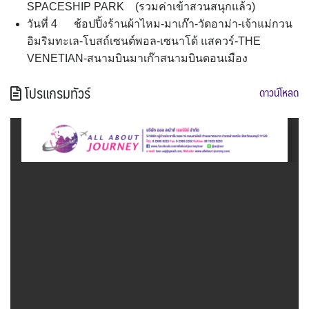
SPACESHIP PARK (รวมค่าเข้าสวนสนุกแล้ว)
วันที่ 4 ช้อปปิ้งร้านผ้าไหม-มาเก๊า-วัดอาม่า-เจ้าแม่กวน
อิมริมทะเล-โบสถ์เซนต์พอล-เซนาโด้ แสควร์-THE
VENETIAN-สนามบินมาเก๊าสนามบินดอนเมือง
โปรแกรมทัวร์
ดาวน์โหลด