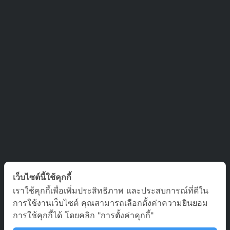
ติดต่อเรา
เว็บไซต์นี้ใช้คุกกี้
เราใช้คุกกี้เพื่อเพิ่มประสิทธิภาพ และประสบการณ์ที่ดีใน
บริษัท ออล อเบ้าท์ เจอร์นีย์ จำกัด เลขที่ 5/1800 หมู่บ้านประชาชื่น
การใช้งานเว็บไซต์ คุณสามารถเลือกตั้งค่าความยินยอม
ซอย สามัคคี 63 ตำบล บางตลาด อำเภอ ปากเกร็ด นนทบุรี 11120
การใช้คุกกี้ได้ โดยคลิก "การตั้งค่าคุกกี้"
02-980-0203, 081-929-9293