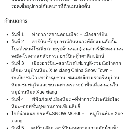
รอค,ซื้ออุปกรณ์กันหนาวที่ตึกแมนฮัตตั้น
กำหนดการ
วันที่ 1 ท่าอากาศยานดอนเมือง – เมืองฮาร์บิน
วันที่ 2 ฮาร์บิน-ซื้ออุปกรณ์กันหนาวที่ตึกแมนฮัตตั้น-
โบสถ์เซนต์โซเฟีย (ถ่ายรูปด้านนอก)-อนุสาวรีย์ฝังหง-ถนน
จงยัง-โรงงานเภสัชกรรมฮาร์บิน-ตุ๊กตาหิมะยักษ์
วันที่ 3 เมืองฮาร์บิน–สถานีรถไฟยาบูลี-รวมนั่งม้าลาก
เลื่อน- หมู่บ้านหิมะ Xue xiang China Snow Town –
ระเบียงชมวิว เขาปั้งฉุยซาน- ชมแสงสียามราตรีหมู่บ้าน
หิมะ-ชมพลุไฟและขบวนพาเหรดระบำพื้นเมือง-นอนใน
หมู่บ้านหิมะ Xue xiang
วันที่ 4 พิพิธภัณฑ์เมืองหิมะ –ที่ทำการไปรษณีย์เมือง
หิมะ–ออฟชั่นอุทยานภาพเขียนสิบลี้
ไกด์นำเสนอ ออฟชั่นSNOW MOBILE – หมู่บ้านหิมะ Xue
xiang
วันที่ 5 หมู่บ้านหิมะ-ฮาร์บิน-เทศกาลแกะสลักน้ำแข็ง