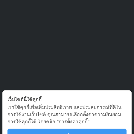
ติดต่อเรา
เว็บไซต์นี้ใช้คุกกี้
เราใช้คุกกี้เพื่อเพิ่มประสิทธิภาพ และประสบการณ์ที่ดีใน
บริษัท ออล อเบ้าท์ เจอร์นีย์ จำกัด เลขที่ 5/1800 หมู่บ้านประชาชื่น
การใช้งานเว็บไซต์ คุณสามารถเลือกตั้งค่าความยินยอม
ซอย สามัคคี 63 ตำบล บางตลาด อำเภอ ปากเกร็ด นนทบุรี 11120
การใช้คุกกี้ได้ โดยคลิก "การตั้งค่าคุกกี้"
02-980-0203, 081-929-9293