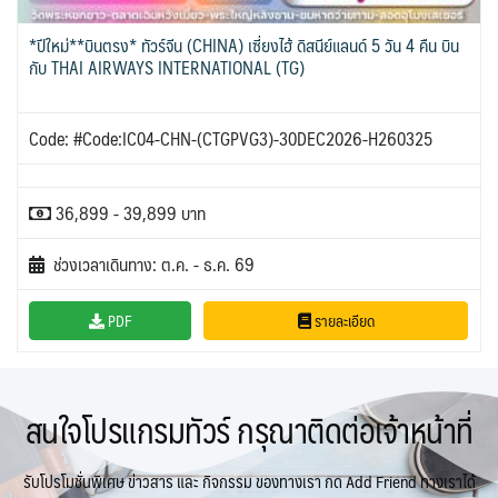
*ปีใหม่**บินตรง* ทัวร์จีน (CHINA) เซี่ยงไฮ้ ดิสนีย์แลนด์ 5 วัน 4 คืน บิน
กับ THAI AIRWAYS INTERNATIONAL (TG)
Code: #Code:IC04-CHN-(CTGPVG3)-30DEC2026-H260325
36,899 - 39,899 บาท
ช่วงเวลาเดินทาง: ต.ค. - ธ.ค. 69
PDF
รายละเอียด
สนใจโปรแกรมทัวร์ กรุณาติดต่อเจ้าหน้าที่
รับโปรโมชั่นพิเศษ ข่าวสาร และ กิจกรรม ของทางเรา กด Add Friend ทางเราได้