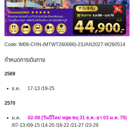
VNM เวียดนาม
35
SVN สโลวิเนีย
CHE สวิตเซอร์แลนด์
2
8
จอร์แดน - อียิปต์
4
UKR ยูเครน
TUR ตุรเคีย
0
13
UK อังกฤษ+สหราชอาณาจักร
9
เบลเยี่ยม เนเธอร์แลนด์ ลักเซม
บัลแกเรีย โรมาเนีย
2
Code: IM06-CHN-(MTWT260066)-23JAN2027-W260514
เบิร์ก (BENELUX)
จอร์เจีย อาร์เมเนีย
1
1
อิตาลี สวิส ฝรั่งเศส
สเปน โปรตุเกส
กำหนดการเดินทาง
3
2
2569
ธ.ค. 17-13 /19-25
2570
ม.ค.
02-08 (วันปีใหม่ หยุด พฤ 31 ธ.ค.-อา 03 ม.ค. 70)
/07-13 /09-15 /14-20 /16-22 /21-27 /23-29