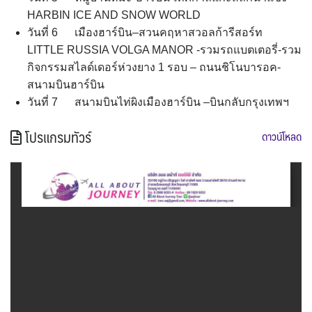
HARBIN ICE AND SNOW WORLD
วันที่ 6 เมืองฮาร์บิน–สวนคฤหาสวอลก้ารีสอร์ท
LITTLE RUSSIA VOLGA MANOR -รวมรถแบตเตอรี่-รวม
กิจกรรมสไลด์เดอร์ห่วงยาง 1 รอบ – ถนนชิโนบารอค-
สนามบินฮาร์บิน
วันที่ 7 สนามบินไท่ผิงเมืองฮาร์บิน –บินกลับกรุงเทพฯ
โปรแกรมทัวร์
ดาวน์โหลด