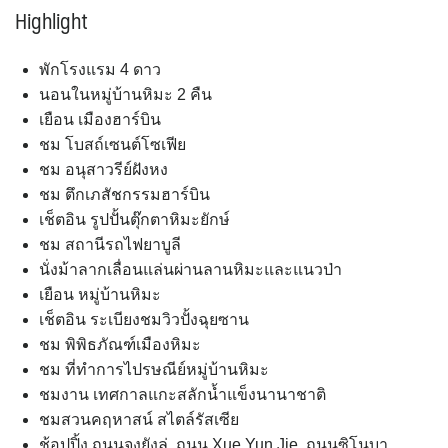
Highlight
พักโรงแรม 4 ดาว
นอนในหมู่บ้านหิมะ 2 คืน
เยือน เมืองฮาร์บิน
ชม โบสถ์เซนต์โซเฟีย
ชม อนุสาวรีย์ฝังหง
ชม ตึกเภสัชกรรมฮาร์บิน
เช็ตอิน รูปปั้นตุ๊กตาหิมะยักษ์
ชม สถานีรถไฟยาบูลี
นั่งม้าลากเลื่อนแล่นผ่านลานหิมะและแนวป่า
เยือน หมู่บ้านหิมะ
เช็ตอิน ระเบียงชมวิวปั้งฉุยซาน
ชม พิพิธภัณฑ์เมืองหิมะ
ชม ที่ทำการไปรษณีย์หมู่บ้านหิมะ
ชมงาน เทศกาลแกะสลักน้ำแข็งนานาชาติ
ชมสวนคฤหาสน์ สไตล์รัสเซีย
ช้อปปิ้ง ถนนจงยังลู่ ,ถนน Xue Yun Jie ,ถนนซิโนบา