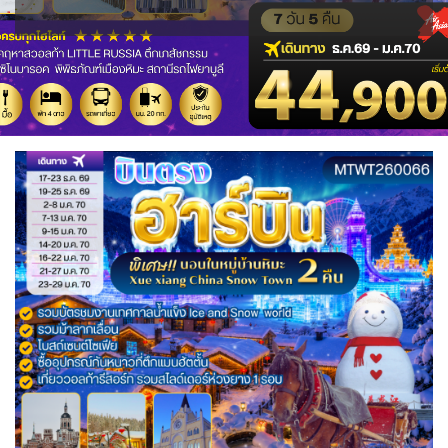
IRQ อิรัก
ISR อิสราเอล
BIH บอสเนีย & เฮอร์เซโกวีนา
BLR เบลารุส
0
0
0
แอลจีเรีย - Algeria
0
JPN ญี่ปุ่น
JOR จอร์แดน
BEL เบลเยี่ยม
70
4
1
0
ลิเบีย - Libya
ออสเตรเลีย - Australia
1
18
KAZ คาซัคสถาน
KORS เกาหลีใต้
CYP ไซปรัส
HRV โครเอเชีย
19
2
0
3
ทัวร์ อันซีน ประเทศแปลก
31
CZE เช็ก
KGZ คีร์กีซสถาน
LAO ลาว
0
4
0
บราซิล - Brazil
เอธิโอเปีย - Ethiopia
0
0
DNK เดนมาร์ก
FIN ฟินแลนด์
2
3
LBN เลบานอน
MYS มาเลเซีย
0
0
อียิปต์ - Egypt
11
FRO หมู่เกาะแฟโร
FRA ฝรั่งเศส
2
1
MDV มัลดีฟส์
MNG มองโกเลีย
0
2
GEO จอร์เจีย
10
MMR เมียนมาร์
NPL เนปาล
5
0
DEU เยอรมนี
GRC กรีซ
3
1
OMN โอมาน
PAK ปากีสถาน
0
8
GRL กรีนแลนด์
ISL ไอซ์แลนด์
3
4
SAU ซาอุดิอาระเบีย
PHL ฟิลิปปินส์
1
1
MDA มอลโดวา
ITA อิตาลี
0
9
SGP สิงคโปร์
4
MLT มอลต้า
1
SYR ซีเรีย
TWN ไต้หวัน
0
10
NLD เนเธอร์แลนด์
NOR นอร์เวย์
0
3
TJK ทาจิกิสถาน
TKM เติร์กเมนิสถาน
1
1
POL โปแลนด์
PRT โปรตุเกส
3
3
ARE ดูไบ, UAE
UZB อุซเบกิสถาน
0
4
สแกนดิเนเวีย
RUS รัสเซีย
7
3
YEM เยเมน
ตะวันออกกลาง
ESP สเปน
0
0
4