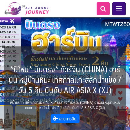
*ปีใหม่* บินตรง* ทัวร์จีน (CHINA) ฮาร์
เอเชียกลาง
ทัวร์ ล่องเรือสำราญยุโรป
ไมโครนีเซีย - Micronesia
LKA ศรีลังกา
Balkan บอลข่าน
ทัวร์ ล่องเรือสำราญอลาสก้า
ขั้วโลกใต้
แอลเบเนีย - Albania
อเมริกากลาง
อเมริกาใต้
6
5
1
2
0
1
0
1
8
AFG อัฟกานิสถาน
นิวซีแลนด์ - New Zealand
สวิตเซอร์แลนด์ เยอรมนี
ARG อาร์เจนตินา
ขั้วโลกเหนือ
บิน หมู่บ้านหิมะ เทศกาลแกะสลักน้ำแข็ง 7
0
1
3
2
ล่องเรือดินเนอร์ วันวาเลนไทน์
ล่องเรือโปรแกรมอยุธยา
ล่องเรือ รอบ Sunset
ล่องเรือเหมาลำ / เหมาชั้น /
เรือยอร์ช / Speed Boat ฯลฯ
ตั๋วสวนสนุก
โปรแกรมทัวร์ทั่วไทย
ล่องเรือดินเนอร์วันลอยกระทง
ห้องพักราคาพิเศษ
บุฟเฟต์โรงแรม/ร้านอาหาร
LKA ศรีลังกา + BGD บังคลา
BTN ภูฏาน
0
0
14
9
3
2
แต่งชุดไทยถ่ายรูปวัดอรุณฯ
ทัวร์ ล่องเรือสำราญอเมริกา
ทัวร์ ล่องเรือสำราญเอเชีย
2
ฝรั่งเศส
CUB คิวบา
0
CAN แคนาดา
11
วัน 5 คืน บินกับ AIR ASIA X (XJ)
1
0
3
เรือยอร์ช / Speed Boat ส่วนตัวทั่ว
แบบ Join ทั่วประเทศ
บุฟเฟต์ใบหยก
ไทยบัสฟู้ดทัวร์
เทศ
22
72
21
ทัวร์ ล่องเรือสำราญประเท
เกาะโบราโบร่า - Bora Bora
BRN บรูไน
ตูนีเซีย - Tunisia
7
1
0
MNE มอนเตเนโกร
ล่าแสงเหนือ-ใต้
1
CHL ชิลี
0
1
1
11
3
ประเทศ
ล่องเรือดินเนอร์วันปีใหม่
เรือรอบกลางวัน กทม.
1
ข่าวที่น่าสนใจ
ตั๋วเรือ Hop-on Hop-off
255
22
2
ศอื่นๆ
0
4
KHM กัมพูชา
จีน
แอฟริกาใต้ - South Africa
0
หน้าแรก
»
แพ็กเกจทัวร์
»
*ปีใหม่* บินตรง* ทัวร์จีน (CHINA) ฮาร์บิน หมู่บ้านหิมะ
ยุโรปตะวันออก
พิเศษ! ล่องเรือเทศกาลชมพลุ
ECU เอกวาดอร์
PER เปรู
Baltic บอลติก
0
283
12
ล่องเรือดินเนอร์แม่น้ำ
0
2
4
เทศกาลแกะสลักน้ำแข็ง 7 วัน 5 คืน บินกับ AIR ASIA X (XJ)
พัทยา
HKG ฮ่องกง - มาเก๊า
IND อินเดีย
เจ้าพระยา
USA สหรัฐอเมริกา
บราซิล เปรู
ความรู้ทั่วไป
1
ยุโรปราคาถูก
3
10
21
34
6
3
1
สายการบิน:
โมร็อคโค - Morocco
แทนซาเนีย - Tanzania
IDN อินโดนีเซีย
IRN อิหร่าน
6
2
เม็กซิโก คิวบา
อเมริกา แคนาดา
ออสเตรีย - Austria
AZE อาเซอร์ไบจาน
3
0
1
1
3
2
สถานที่ท่องเที่ยว
นามิเบีย - Namibia
เคนย่า - Kenya
1
2