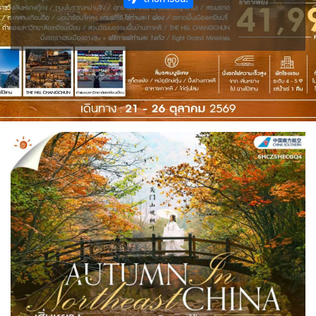
0
1
ISR อิสราเอล
0
แอลจีเรีย - Algeria
ออสเตรเลีย - Australia
0
BLR เบลารุส
18
BEL เบลเยี่ยม
0
0
JPN ญี่ปุ่น
JOR จอร์แดน
70
4
ลิเบีย - Libya
ทัวร์ อันซีน ประเทศแปลก
1
31
CYP ไซปรัส
HRV โครเอเชีย
0
3
KAZ คาซัคสถาน
KORS เกาหลีใต้
บราซิล - Brazil
19
2
0
DNK เดนมาร์ก
2
KGZ คีร์กีซสถาน
LAO ลาว
เอธิโอเปีย - Ethiopia
อียิปต์ - Egypt
4
0
0
11
CZE เช็ก
FIN ฟินแลนด์
0
3
LBN เลบานอน
MYS มาเลเซีย
0
0
FRO หมู่เกาะแฟโร
FRA ฝรั่งเศส
2
1
MDV มัลดีฟส์
MNG มองโกเลีย
0
2
GEO จอร์เจีย
DEU เยอรมนี
10
3
MMR เมียนมาร์
NPL เนปาล
GRL กรีนแลนด์
5
0
3
GRC กรีซ
ISL ไอซ์แลนด์
OMN โอมาน
PAK ปากีสถาน
1
4
0
8
SAU ซาอุดิอาระเบีย
PHL ฟิลิปปินส์
MDA มอลโดวา
ITA อิตาลี
1
1
0
9
SGP สิงคโปร์
MLT มอลต้า
4
1
NLD เนเธอร์แลนด์
NOR นอร์เวย์
SYR ซีเรีย
TWN ไต้หวัน
0
3
0
10
POL โปแลนด์
PRT โปรตุเกส
TJK ทาจิกิสถาน
TKM เติร์กเมนิสถาน
3
3
1
1
สแกนดิเนเวีย
RUS รัสเซีย
ARE ดูไบ, UAE
UZB อุซเบกิสถาน
7
3
0
4
ESP สเปน
4
YEM เยเมน
ตะวันออกกลาง
0
0