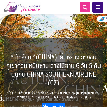
* ทัวร์จีน *(CHINA) เสิ่นหยาง ฉางชุน
AFG อัฟกานิสถาน
Balkan บอลข่าน
ทัวร์ ล่องเรือสำราญยุโรป
LKA ศรีลังกา + BGD บังคลา
ทัวร์ ล่องเรือสำราญอลาสก้า
นามิเบีย - Namibia
แอฟริกาใต้ - South Africa
สวิตเซอร์แลนด์ เยอรมนี
อเมริกากลาง
อเมริกาใต้
1
0
5
1
1
8
เทศ
โมร็อคโค - Morocco
ฝรั่งเศส
ARG อาร์เจนตินา
ภูเขากวนเหมินซาน ฉางไป๋ซาน 6 วัน 5 คืน
0
6
1
3
1
3
ล่องเรือดินเนอร์ วันวาเลนไทน์
ล่องเรือโปรแกรมอยุธยา
ล่องเรือ รอบ Sunset
ล่องเรือเหมาลำ / เหมาชั้น /
เรือยอร์ช / Speed Boat ฯลฯ
ตั๋วสวนสนุก
โปรแกรมทัวร์ทั่วไทย
ล่องเรือดินเนอร์วันลอยกระทง
ห้องพักราคาพิเศษ
บุฟเฟต์โรงแรม/ร้านอาหาร
เอเชียกลาง
LKA ศรีลังกา
0
0
14
9
3
2
แต่งชุดไทยถ่ายรูปวัดอรุณฯ
ทัวร์ ล่องเรือสำราญอเมริกา
ทัวร์ ล่องเรือสำราญเอเชีย
MNE มอนเตเนโกร
ขั้วโลกใต้
แอลเบเนีย - Albania
เคนย่า - Kenya
6
0
CUB คิวบา
0
CAN แคนาดา
2
1
2
0
บินกับ CHINA SOUTHERN AIRLINE
0
3
เรือยอร์ช / Speed Boat ส่วนตัวทั่ว
แบบ Join ทั่วประเทศ
บุฟเฟต์ใบหยก
ไทยบัสฟู้ดทัวร์
BTN ภูฏาน
22
72
21
ทัวร์ ล่องเรือสำราญประเท
7
1
2
ล่าแสงเหนือ-ใต้
1
แทนซาเนีย - Tanzania
นิวซีแลนด์ - New Zealand
CHL ชิลี
ECU เอกวาดอร์
Baltic บอลติก
11
2
ประเทศ
ล่องเรือดินเนอร์วันปีใหม่
เรือรอบกลางวัน กทม.
1
(CZ)
3
0
4
ข่าวที่น่าสนใจ
ตั๋วเรือ Hop-on Hop-off
255
22
2
ศอื่นๆ
BRN บรูไน
KHM กัมพูชา
0
4
0
0
พิเศษ! ล่องเรือเทศกาลชมพลุ
ล่องเรือดินเนอร์แม่น้ำ
USA สหรัฐอเมริกา
PER เปรู
11
6
2
ยุโรปราคาถูก
ยุโรปตะวันออก
1
จีน
HKG ฮ่องกง - มาเก๊า
12
พัทยา
ไมโครนีเซีย - Micronesia
283
10
เจ้าพระยา
หน้าแรก
»
แพ็กเกจทัวร์
»
* ทัวร์จีน *(CHINA) เสิ่นหยาง ฉางชุน ภูเขากวนเหมินซาน
บราซิล เปรู
ขั้วโลกเหนือ
ความรู้ทั่วไป
1
1
34
3
2
ออสเตรีย - Austria
ฉางไป๋ซาน 6 วัน 5 คืน บินกับ CHINA SOUTHERN AIRLINE (CZ)
3
IND อินเดีย
IDN อินโดนีเซีย
21
3
เม็กซิโก คิวบา
อเมริกา แคนาดา
เกาะโบราโบร่า - Bora Bora
ตูนีเซีย - Tunisia
1
1
1
BIH บอสเนีย & เฮอร์เซโกวีนา
AZE อาเซอร์ไบจาน
สถานที่ท่องเที่ยว
2
IRQ อิรัก
สายการบิน:
IRN อิหร่าน
0
0