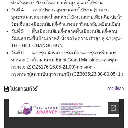
ชิงเสิ่นหยาง-นั่งรถไฟความเร็วสูง สู่ ฉางไป๋ซาน
วันที่ 4 ฉางไป๋ซาน-อุทยานฉางไป๋ซาน (รวมรถ
อุทยาน)-สระมรกต-น้ำตกฉางไป๋-ทะเลสาบเทียนฉือ-บ่อน้ำ
ร้อนจี้หลง-เมืองเหยียนจี๋-กำแพงมหาวิทยาลัยเหยียนเปียน
วันที่ 5 พื้นเมืองเหยียนจี๋-ตลาดพื้นเมืองเหยียนจี๋-สวน
วัฒนธรรมพื้นบ้านเกาหลี-นั่งรถไฟความเร็วสูง สู่ ฉางชุน-
THE HILL CHANGCHUN
วันที่ 6 ฉางชุน-นั่งรถรางชมเมืองฉางชุน+ฟรีกาแฟ
ท่านละ 1 แก้ว-ผ่านชม Eight Grand Ministries-ฉางชุน-
กวางเจาZ CZ5176:16.05-21.00)-กวางเจา-
กรุงเทพฯ(สนามบินสุวรรณภูมิ) (CZ3035:23.00-00.05+1 )
โปรแกรมทัวร์
ดาวน์โหลด