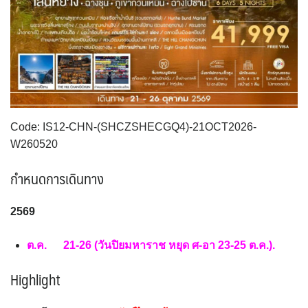
SVN สโลวิเนีย
CHE สวิตเซอร์แลนด์
VNM เวียดนาม
2
8
35
UKR ยูเครน
TUR ตุรเคีย
จอร์แดน - อียิปต์
0
13
4
UK อังกฤษ+สหราชอาณาจักร
9
เบลเยี่ยม เนเธอร์แลนด์ ลักเซม
บัลแกเรีย โรมาเนีย
2
เบิร์ก (BENELUX)
จอร์เจีย อาร์เมเนีย
1
1
Code: IS12-CHN-(SHCZSHECGQ4)-21OCT2026-
อิตาลี สวิส ฝรั่งเศส
สเปน โปรตุเกส
3
2
W260520
กำหนดการเดินทาง
2569
ต.ค. 21-26 (วันปิยมหาราช หยุด ศ-อา 23-25 ต.ค.).
Highlight