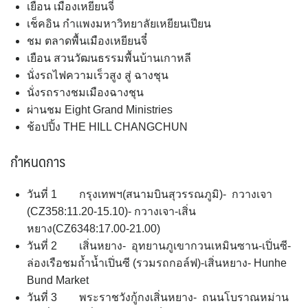
เยือน เมืองเหยียนจี๋
เช็คอิน กำแพงมหาวิทยาลัยเหยียนเปียน
ชม ตลาดพื้นเมืองเหยียนจี๋
เยือน สวนวัฒนธรรมพื้นบ้านเกาหลี
นั่งรถไฟความเร็วสูง สู่ ฉางชุน
นั่งรถรางชมเมืองฉางชุน
ผ่านชม Eight Grand Ministries
ช้อปปิ้ง THE HILL CHANGCHUN
กำหนดการ
วันที่ 1 กรุงเทพฯ(สนามบินสุวรรณภูมิ)- กวางเจา
(CZ358:11.20-15.10)- กวางเจา-เสิ่น
หยาง(CZ6348:17.00-21.00)
วันที่ 2 เสิ่นหยาง- อุทยานภูเขากวนเหมินซาน-เปิ่นซี-
ล่องเรือชมถ้ำน้ำเปิ่นซี (รวมรถกอล์ฟ)-เสิ่นหยาง- Hunhe
Bund Market
วันที่ 3 พระราชวังกู้กงเสิ่นหยาง- ถนนโบราณหม่าน