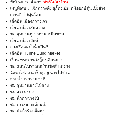
พักโรงแรม 4 ดาว
,ทัวร์ไม่ลงร้าน
เมนูพิเศษ…โจ๊กกวางตุ้ง,สุกี้ตงเป่ย ,หม้อยักษ์ตุ๋น ,ปิ้งย่าง
เกาหลี ,ไก่ตุ๋นโสม
เช็คอิน เมืองกวางเจา
เยือน เมืองเสิ่นหยาง
ชม อุทยานภูเขากวนเหมินซาน
เยือน เมืองเปิ่นซี
ล่องเรือชมถ้ำน้ำเปิ่นซี
เช็คอิน Hunhe Bund Market
เยือน พระราชวังกู้กงเสิ่นหยาง
ชม ถนนโบราณหม่านชิงเสิ่นหยาง
นั่งรถไฟความเร็วสูง สู่ ฉางไป๋ซาน
อาบน้ำแร่ธรรมชาติ
ชม อุทยานฉางไป๋ซาน
ชม สระมรกต
ชม น้ำตกฉางไป๋
ชม ทะเลสาบเทียนฉือ
ชม บ่อน้ำร้อนจี้หลง