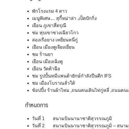
พักโรงแรม 4 ดาว
เมนูพิเศษ… สุกี้หม่าล่า ,เป็ดปักกิ่ง
เยือน ภูเขาสี่ดรุณี
ชม หุบเขาซวงเฉียวโกว
ล่องเรือยาง เหยี่ยนหนี่กู่
เยือน เมืองตูเจียงเยี่ยน
ชม ร้านยา
เยือน เมืองเฉิงตู
เยือน วัดต้าฉือ
ชม รูปปั้นหมีแพนด้ายักษ์กำลังปีนตึก IFS
ชม เมืองโบราณลั่วใต้
ช้อปปิ้ง ร้านผ้าไหม ,ถนนคนเดินไท่กู่หลี่ ,ถนน
กำหนดการ
วันที่ 1 สนามบินนานาชาติสุวรรณภูมิ
วันที่ 2 สนามบินนานาชาติสุวรรณภูมิ – สนามบินเ