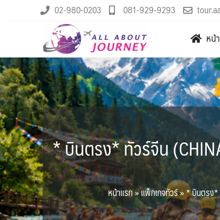
02-980-0203
081-929-9293
tour.a
หน้
* บินตรง* ทัวร์จีน (CHINA) 
หน้าแรก
»
แพ็กเกจทัวร์
»
* บินตรง* ท