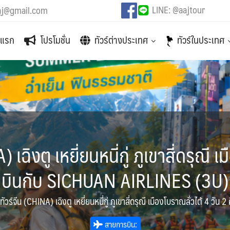
LINE: @aajtour
aj@gmail.com
าแรก
โปรโมชั่น
ทัวร์ต่างประเทศ
ทัวร์ในประเทศ
เฉิงตู เหยี่ยนหนี่กู่ ภูเขาสี่ดรุณี เ
บินกับ SICHUAN AIRLINES (3U)
ัวร์จีน (CHINA) เฉิงตู เหยี่ยนหนี่กู่ ภูเขาสี่ดรุณี เมืองโบราณลั่วไต้ 4 
สายการบิน: