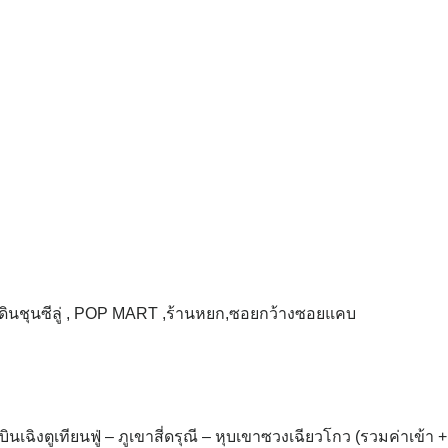
คนเดินชุนซีลู่ , POP MART ,ร้านหยก,ซอยกว้างซอยแคบ
ฉิงตูเทียนฟู่ – ภูเขาสี่ดรุณี – หุบเขาซวงเฉียวโกว (รวมค่าเข้า 