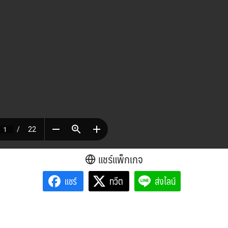
แชร์แพ็กเกจ
แชร์
ทวีต
ส่งไลน์