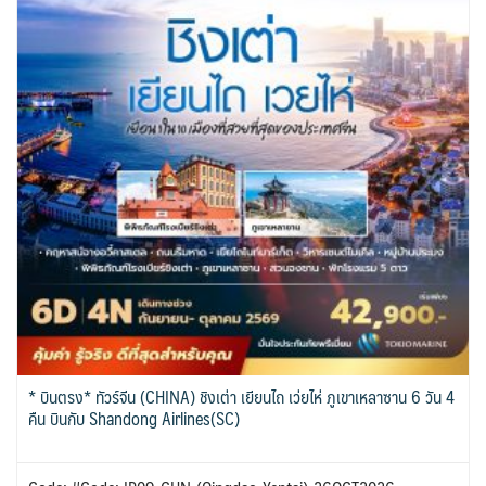
* บินตรง* ทัวร์จีน (CHINA) ชิงเต่า เยียนไถ เว่ยไห่ ภูเขาเหลาซาน 6 วัน 4
คืน บินกับ Shandong Airlines(SC)