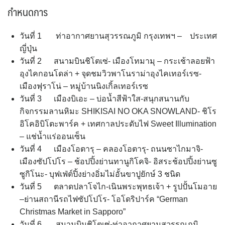
กำหนดการ
วันที่ 1 ท่าอากาศยานสุวรรณภูมิ กรุงเทพฯ – ประเทศ
ญี่ปุ่น
วันที่ 2 สนามบินชิโตเซ่- เมืองโทมามุ – กระเช้าลอยฟ้า
อุงไคกอนโดล่า + จุดชมวิวพาโนราม่าอุงไคเทอร์เรซ-
เมืองฟุราโน่ – หมู่บ้านนิงเกิ้ลเทอร์เรซ
วันที่ 3 เมืองบิเอะ – บ่อน้ำสีฟ้าใส-สนุกสนานกับ
กิจกรรมลานหิมะ SHIKISAI NO OKA SNOWLAND- ชิโร
อิโคอิบิโตะพาร์ค + เทศกาลประดับไฟ Sweet Illumination
– แช่น้ำแร่ออนเซ็น
วันที่ 4 เมืองโอตารุ – คลองโอตารุ- ถนนซาไกมาจิ-
เมืองซัปโปโร – ช้อปปิ้งย่านทานูกิโคจิ- อิสระช้อปปิ้งย่านซู
ซูกิโนะ- บุฟเฟ่ต์ปิ้งย่างอิ่มไม่อั้นขาปูยักษ์ 3 ชนิด
วันที่ 5 ตลาดปลาโจไก-เนินพระพุทธเจ้า + รูปปั้นโมอาย
–ย่านสถานีรถไฟซัปโปโร- โอโดริปาร์ค “German
Christmas Market in Sapporo”
วันที่ 6 สนามบินชิโตเซ่-ท่าอากาศยานสุวรรณภูมิ