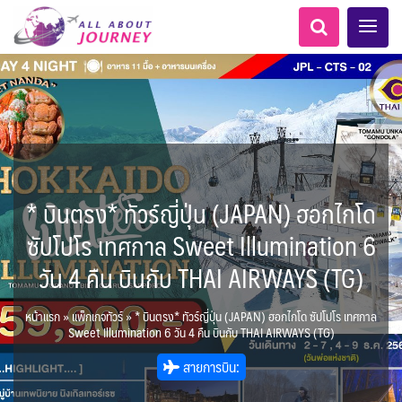
* บินตรง* ทัวร์ญี่ปุ่น (JAPAN) ฮอกไกโด
เอเชียกลาง
ทัวร์ ล่องเรือสำราญยุโรป
ไมโครนีเซีย - Micronesia
LKA ศรีลังกา
Balkan บอลข่าน
ทัวร์ ล่องเรือสำราญอลาสก้า
ขั้วโลกใต้
แอลเบเนีย - Albania
อเมริกากลาง
อเมริกาใต้
6
5
1
2
0
1
0
1
8
AFG อัฟกานิสถาน
นิวซีแลนด์ - New Zealand
สวิตเซอร์แลนด์ เยอรมนี
ARG อาร์เจนตินา
ขั้วโลกเหนือ
ซัปโปโร เทศกาล Sweet Illumination 6
0
1
3
2
ล่องเรือดินเนอร์ วันวาเลนไทน์
ล่องเรือโปรแกรมอยุธยา
ล่องเรือ รอบ Sunset
ล่องเรือเหมาลำ / เหมาชั้น /
เรือยอร์ช / Speed Boat ฯลฯ
ตั๋วสวนสนุก
โปรแกรมทัวร์ทั่วไทย
ล่องเรือดินเนอร์วันลอยกระทง
ห้องพักราคาพิเศษ
บุฟเฟต์โรงแรม/ร้านอาหาร
LKA ศรีลังกา + BGD บังคลา
BTN ภูฏาน
0
0
14
9
3
2
แต่งชุดไทยถ่ายรูปวัดอรุณฯ
ทัวร์ ล่องเรือสำราญอเมริกา
ทัวร์ ล่องเรือสำราญเอเชีย
2
ฝรั่งเศส
CUB คิวบา
0
CAN แคนาดา
11
วัน 4 คืน บินกับ THAI AIRWAYS (TG)
1
0
3
เรือยอร์ช / Speed Boat ส่วนตัวทั่ว
แบบ Join ทั่วประเทศ
บุฟเฟต์ใบหยก
ไทยบัสฟู้ดทัวร์
เทศ
22
72
21
ทัวร์ ล่องเรือสำราญประเท
เกาะโบราโบร่า - Bora Bora
BRN บรูไน
ตูนีเซีย - Tunisia
7
1
0
MNE มอนเตเนโกร
ล่าแสงเหนือ-ใต้
1
CHL ชิลี
0
1
1
11
3
ประเทศ
ล่องเรือดินเนอร์วันปีใหม่
เรือรอบกลางวัน กทม.
1
ข่าวที่น่าสนใจ
ตั๋วเรือ Hop-on Hop-off
255
22
2
ศอื่นๆ
0
4
KHM กัมพูชา
จีน
แอฟริกาใต้ - South Africa
0
หน้าแรก
»
แพ็กเกจทัวร์
»
* บินตรง* ทัวร์ญี่ปุ่น (JAPAN) ฮอกไกโด ซัปโปโร เทศกาล
ยุโรปตะวันออก
พิเศษ! ล่องเรือเทศกาลชมพลุ
ECU เอกวาดอร์
PER เปรู
Baltic บอลติก
0
283
12
ล่องเรือดินเนอร์แม่น้ำ
0
2
4
Sweet Illumination 6 วัน 4 คืน บินกับ THAI AIRWAYS (TG)
พัทยา
HKG ฮ่องกง - มาเก๊า
IND อินเดีย
เจ้าพระยา
USA สหรัฐอเมริกา
บราซิล เปรู
ความรู้ทั่วไป
1
ยุโรปราคาถูก
3
10
21
34
6
3
1
สายการบิน:
โมร็อคโค - Morocco
แทนซาเนีย - Tanzania
IDN อินโดนีเซีย
IRN อิหร่าน
6
2
เม็กซิโก คิวบา
อเมริกา แคนาดา
ออสเตรีย - Austria
AZE อาเซอร์ไบจาน
3
0
1
1
3
2
สถานที่ท่องเที่ยว
นามิเบีย - Namibia
เคนย่า - Kenya
1
2