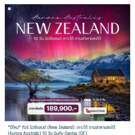
*ปีใหม่* ทัวร์ นิวซีแลนด์ (New Zealand): เกาะใต้ ตามล่าหาแสงใต้
(Aurora Australis) 10 วัน บินกับ Qantas (QF)