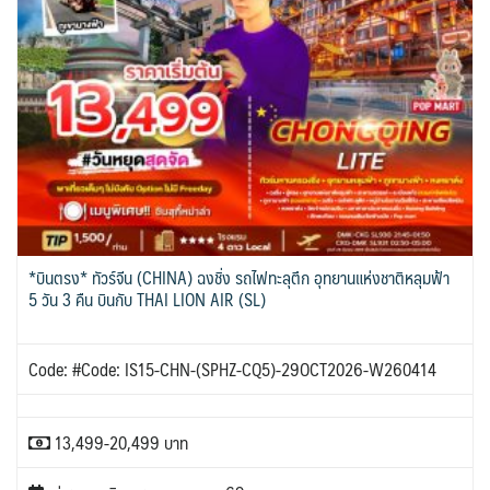
*บินตรง* ทัวร์จีน (CHINA) ฉงชิ่ง รถไฟทะลุตึก อุทยานแห่งชาติหลุมฟ้า
5 วัน 3 คืน บินกับ THAI LION AIR (SL)
Code: #Code: IS15-CHN-(SPHZ-CQ5)-29OCT2026-W260414
13,499-20,499 บาท