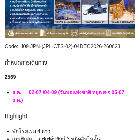
VNM เวียดนาม
35
SVN สโลวิเนีย
CHE สวิตเซอร์แลนด์
2
8
จอร์แดน - อียิปต์
4
UKR ยูเครน
TUR ตุรเคีย
0
13
UK อังกฤษ+สหราชอาณาจักร
9
เบลเยี่ยม เนเธอร์แลนด์ ลักเซม
บัลแกเรีย โรมาเนีย
2
Code: IJ09-JPN-(JPL-CTS-02)-04DEC2026-260623
เบิร์ก (BENELUX)
จอร์เจีย อาร์เมเนีย
1
1
อิตาลี สวิส ฝรั่งเศส
สเปน โปรตุเกส
กำหนดการเดินทาง
3
2
2569
ธ.ค. 02-07 /04-09 (วันพ่อแห่งชาติ หยุด ส-จ 05-07
ธ.ค.)
Highlight
พักโรงแรม 4 ดาว
เมนูพิเศษ….บุฟเฟ่ต์ปูยักษ์ 3 ชนิดอิ่มไม่อั้น