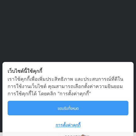
ติดต่อเรา
เว็บไซต์นี้ใช้คุกกี้
เราใช้คุกกี้เพื่อเพิ่มประสิทธิภาพ และประสบการณ์ที่ดีใน
บริษัท ออล อเบ้าท์ เจอร์นีย์ จำกัด เลขที่ 5/1800 หมู่บ้านประชาชื่น
การใช้งานเว็บไซต์ คุณสามารถเลือกตั้งค่าความยินยอม
ซอย สามัคคี 63 ตำบล บางตลาด อำเภอ ปากเกร็ด นนทบุรี 11120
การใช้คุกกี้ได้ โดยคลิก "การตั้งค่าคุกกี้"
02-980-0203, 081-929-9293
ยอมรับทั้งหมด
To
tour.aaj@gmail.com
การตั้งค่าคุกกี้