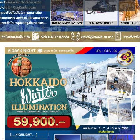
IRQ อิรัก
ISR อิสราเอล
BIH บอสเนีย & เฮอร์เซโกวีนา
BLR เบลารุส
0
0
0
แอลจีเรีย - Algeria
0
JPN ญี่ปุ่น
JOR จอร์แดน
BEL เบลเยี่ยม
70
4
1
0
ลิเบีย - Libya
ออสเตรเลีย - Australia
1
18
KAZ คาซัคสถาน
KORS เกาหลีใต้
CYP ไซปรัส
HRV โครเอเชีย
19
2
0
3
ทัวร์ อันซีน ประเทศแปลก
31
CZE เช็ก
KGZ คีร์กีซสถาน
LAO ลาว
0
4
0
บราซิล - Brazil
เอธิโอเปีย - Ethiopia
0
0
DNK เดนมาร์ก
FIN ฟินแลนด์
2
3
LBN เลบานอน
MYS มาเลเซีย
0
0
อียิปต์ - Egypt
11
FRO หมู่เกาะแฟโร
FRA ฝรั่งเศส
2
1
MDV มัลดีฟส์
MNG มองโกเลีย
0
2
GEO จอร์เจีย
10
MMR เมียนมาร์
NPL เนปาล
5
0
DEU เยอรมนี
GRC กรีซ
3
1
OMN โอมาน
PAK ปากีสถาน
0
8
GRL กรีนแลนด์
ISL ไอซ์แลนด์
3
4
SAU ซาอุดิอาระเบีย
PHL ฟิลิปปินส์
1
1
MDA มอลโดวา
ITA อิตาลี
0
9
SGP สิงคโปร์
4
MLT มอลต้า
1
SYR ซีเรีย
TWN ไต้หวัน
0
10
NLD เนเธอร์แลนด์
NOR นอร์เวย์
0
3
TJK ทาจิกิสถาน
TKM เติร์กเมนิสถาน
1
1
POL โปแลนด์
PRT โปรตุเกส
3
3
ARE ดูไบ, UAE
UZB อุซเบกิสถาน
0
4
สแกนดิเนเวีย
RUS รัสเซีย
7
3
YEM เยเมน
ตะวันออกกลาง
ESP สเปน
0
0
4