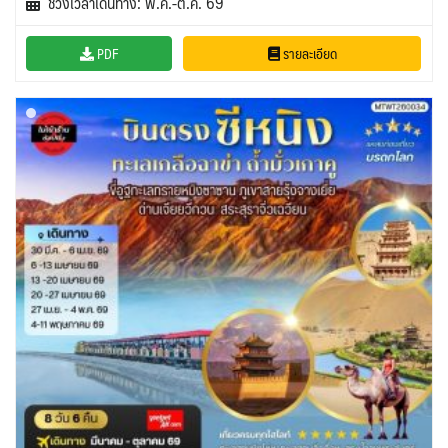
ช่วงเวลาเดินทาง: พ.ค.-ต.ค. 69
PDF
รายละเอียด