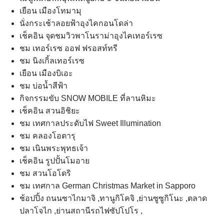
เยือน เมืองโทมามุ
นั่งกระเช้าลอยฟ้าอุงไคกอนโดล่า
เช็คอิน จุดชมวิวพาโนราม่าอุงไคเทอร์เรซ
ชม เทอร์เรซ ออฟ ฟรอสท์ทรี
ชม นิงเกิ้ลเทอร์เรซ
เยือน เมืองบิเอะ
ชม บ่อน้ำสีฟ้า
กิจกรรมขับ SNOW MOBILE ที่ลานหิมะ
เช็คอิน สวนอิชิยะ
ชม เทศกาลประดับไฟ Sweet Illumination
ชม คลองโอตารุ
ชม เนินพระพุทธเจ้า
เช็คอิน รูปปั้นโมอาย
ชม สวนโอโดริ
ชม เทศกาล German Christmas Market in Sapporo
ช้อปปิ้ง ถนนซาไกมาจิ ,ทานูกิโคจิ ,ย่านซูซูกิโนะ ,ตลาด
ปลาโจไก ,ย่านสถานีรถไฟซัปโปโร ,