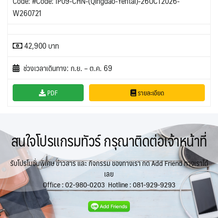
Code: #Code: IP09-CHN-(Qingdao-Yentai)-26OCT2026-
W260721
42,900 บาท
ช่วงเวลาเดินทาง: ก.ย. – ต.ค. 69
PDF
รายละเอียด
สนใจโปรแกรมทัวร์ กรุณาติดต่อเจ้าหน้าที่
รับโปรโมชั่นพิเศษ ข่าวสาร และ กิจกรรม ของทางเรา กด Add Friend ทางเราได้
เลย
Office :
02-980-0203
Hotline :
081-929-9293