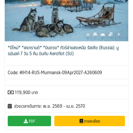
*ปีใหม่* *สงกรานต์* *บินตรง* ทัวร์ล่าแสงเหนือ รัสเซีย (Russia): มู
รมันสค์ 7 วัน 5 คืน บินกับ Aeroflot (SU)
Code: #IH14-RUS-Murmansk-09Apr2027-A260609
119,900 บาท
ช่วงเวลาเดินทาง: พ.ย. 2569 - เม.ย. 2570
PDF
รายละเอียด