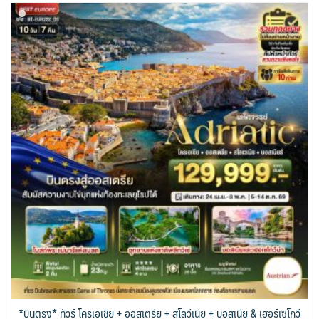
*บินตรง* ทัวร์ โครเอเชีย + ออสเตรีย + สโลวีเนีย + บอสเนีย & เฮอร์เซโกวี