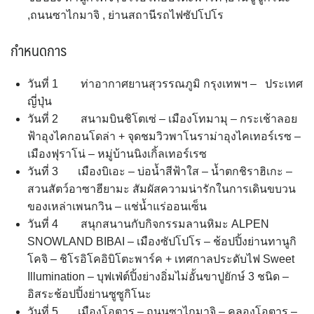
,ถนนซาไกมาจิ , ย่านสถานีรถไฟซัปโปโร
กำหนดการ
วันที่ 1 ท่าอากาศยานสุวรรณภูมิ กรุงเทพฯ – ประเทศ
ญี่ปุ่น
วันที่ 2 สนามบินชิโตเซ่ – เมืองโทมามุ – กระเช้าลอย
ฟ้าอุงไคกอนโดล่า + จุดชมวิวพาโนราม่าอุงไคเทอร์เรซ –
เมืองฟุราโน่ – หมู่บ้านนิงเกิ้ลเทอร์เรซ
วันที่ 3 เมืองบิเอะ – บ่อน้ำสีฟ้าใส – น้ำตกชิราฮิเกะ –
สวนสัตว์อาซาฮียามะ สัมผัสความน่ารักในการเดินขบวน
ของเหล่าเพนกวิน – แช่น้ำแร่ออนเซ็น
วันที่ 4 สนุกสนานกับกิจกรรมลานหิมะ ALPEN
SNOWLAND BIBAI – เมืองซัปโปโร – ช้อปปิ้งย่านทานูกิ
โคจิ – ชิโรอิโคอิบิโตะพาร์ค + เทศกาลประดับไฟ Sweet
Illumination – บุฟเฟ่ต์ปิ้งย่างอิ่มไม่อั้นขาปูยักษ์ 3 ชนิด –
อิสระช้อปปิ้งย่านซูซูกิโนะ
วันที่ 5 เมืองโอตารุ – ถนนซาไกมาจิ – คลองโอตารุ –