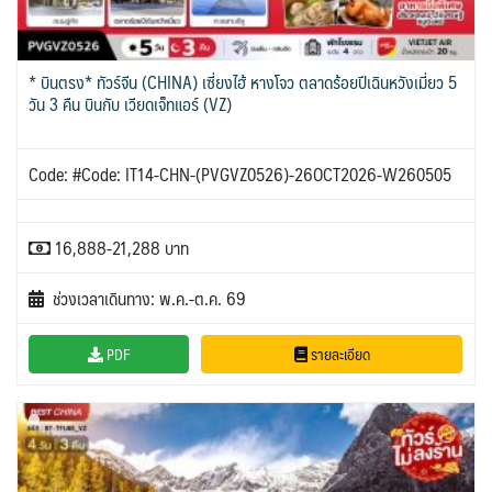
* บินตรง* ทัวร์จีน (CHINA) เซี่ยงไฮ้ หางโจว ตลาดร้อยปีเฉินหวังเมี่ยว 5
วัน 3 คืน บินกับ เวียดเจ็ทแอร์ (VZ)
Code: #Code: IT14-CHN-(PVGVZ0526)-26OCT2026-W260505
16,888-21,288 บาท
ช่วงเวลาเดินทาง: พ.ค.-ต.ค. 69
PDF
รายละเอียด