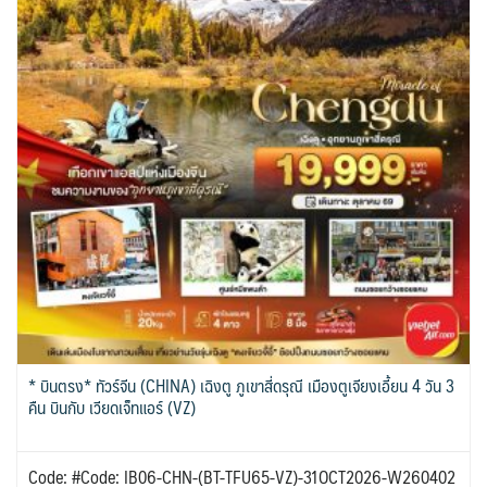
* บินตรง* ทัวร์จีน (CHINA) เฉิงตู ภูเขาสี่ดรุณี เมืองตูเจียงเอี้ยน 4 วัน 3
คืน บินกับ เวียดเจ็ทแอร์ (VZ)
Code: #Code: IB06-CHN-(BT-TFU65-VZ)-31OCT2026-W260402