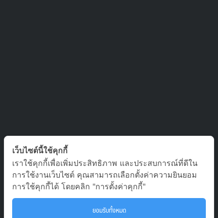
ติดต่อเรา
เว็บไซต์นี้ใช้คุกกี้
เราใช้คุกกี้เพื่อเพิ่มประสิทธิภาพ และประสบการณ์ที่ดีใน
บริษัท ออล อเบ้าท์ เจอร์นีย์ จำกัด เลขที่ 5/1800 หมู่บ้านประชาชื่น
การใช้งานเว็บไซต์ คุณสามารถเลือกตั้งค่าความยินยอม
ซอย สามัคคี 63 ตำบล บางตลาด อำเภอ ปากเกร็ด นนทบุรี 11120
การใช้คุกกี้ได้ โดยคลิก "การตั้งค่าคุกกี้"
02-980-0203, 081-929-9293
ยอมรับทั้งหมด
tour.aaj@gmail.com
To