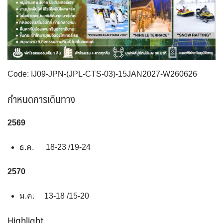
ตะวันออกกลาง
จอร์แดน - อียิปต์
UKR ยูเครน
TUR ตุรเคีย
0
4
0
13
UK อังกฤษ+สหราชอาณาจักร
8
เบลเยี่ยม เนเธอร์แลนด์ ลักเซม
บัลแกเรีย โรมาเนีย
2
เบิร์ก (BENELUX)
จอร์เจีย อาร์เมเนีย
1
1
Code: IJ09-JPN-(JPL-CTS-03)-15JAN2027-W260626
อิตาลี สวิส ฝรั่งเศส
สเปน โปรตุเกส
3
2
กำหนดการเดินทาง
2569
ธ.ค. 18-23 /19-24
2570
ม.ค. 13-18 /15-20
Highlight