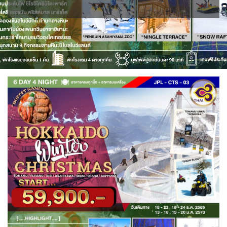
ขั้วโลกใต้
แอฟริกาใต้ - South Africa
BLR เบลารุส
BIH บอสเนีย & เฮอร์เซโกวีนา
2
0
ISR อิสราเอล
JPN ญี่ปุ่น
0
71
3
1
JOR จอร์แดน
KAZ คาซัคสถาน
แอลจีเรีย - Algeria
ออสเตรเลีย - Australia
BEL เบลเยี่ยม
HRV โครเอเชีย
4
19
0
18
0
3
KORS เกาหลีใต้
KGZ คีร์กีซสถาน
ลิเบีย - Libya
CYP ไซปรัส
DNK เดนมาร์ก
ทัวร์ อันซีน ประเทศแปลก
2
4
1
0
2
32
บราซิล - Brazil
CZE เช็ก
FIN ฟินแลนด์
LAO ลาว
LBN เลบานอน
0
0
3
0
0
เอธิโอเปีย - Ethiopia
อียิปต์ - Egypt
FRO หมู่เกาะแฟโร
FRA ฝรั่งเศส
0
10
MYS มาเลเซีย
MDV มัลดีฟส์
2
1
0
0
GEO จอร์เจีย
DEU เยอรมนี
MNG มองโกเลีย
MMR เมียนมาร์
10
3
2
5
GRL กรีนแลนด์
GRC กรีซ
OMN โอมาน
NPL เนปาล
3
1
0
0
PAK ปากีสถาน
ISL ไอซ์แลนด์
ITA อิตาลี
8
4
9
SAU ซาอุดิอาระเบีย
PHL ฟิลิปปินส์
MLT มอลต้า
MDA มอลโดวา
1
1
1
0
SGP สิงคโปร์
NLD เนเธอร์แลนด์
NOR นอร์เวย์
4
0
3
SYR ซีเรีย
TWN ไต้หวัน
POL โปแลนด์
PRT โปรตุเกส
0
9
3
3
TJK ทาจิกิสถาน
TKM เติร์กเมนิสถาน
สแกนดิเนเวีย
RUS รัสเซีย
1
1
7
3
ARE ดูไบ, UAE
UZB อุซเบกิสถาน
ESP สเปน
0
4
4
YEM เยเมน
VNM เวียดนาม
SVN สโลวิเนีย
CHE สวิตเซอร์แลนด์
0
32
2
8