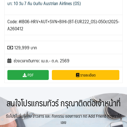
นา: 10 วัน 7 คืน บินกับ Austrian Airlines (OS)
Code: #IB06-HRV+AUT+SVN+BIHl-(BT-EUR222_OS)-05Oct2025-
A260412
129,999 บาท
ช่วงเวลาเดินทาง: เม.ย.- ต.ค. 2569
PDF
รายละเอียด
สนใจโปรแกรมทัวร์ กรุณาติดต่อเจ้าหน้าที่
รับโปรโมชั่นพิเศษ ข่าวสาร และ กิจกรรม ของทางเรา กด Add Friend ทางเราได้
เลย