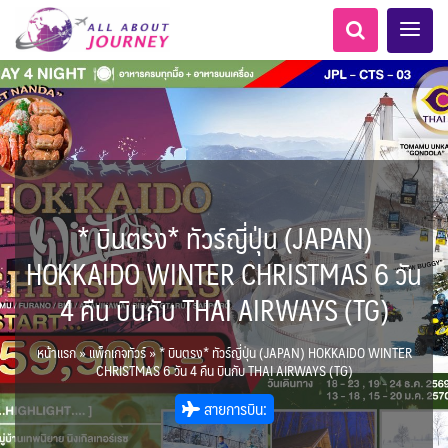
* บินตรง* ทัวร์ญี่ปุ่น (JAPAN)
เอเชียกลาง
ทัวร์ ล่องเรือสำราญยุโรป
LKA ศรีลังกา
Balkan บอลข่าน
ทัวร์ ล่องเรือสำราญอลาสก้า
ไมโครนีเซีย - Micronesia
แอลเบเนีย - Albania
แทนซาเนีย - Tanzania
อเมริกากลาง
อเมริกาใต้
6
5
0
1
1
0
2
1
8
AFG อัฟกานิสถาน
เคนย่า - Kenya
สวิตเซอร์แลนด์ เยอรมนี
ARG อาร์เจนตินา
HOKKAIDO WINTER CHRISTMAS 6 วัน
0
2
1
3
ล่องเรือดินเนอร์วันปีใหม่
ล่องเรือโปรแกรมอยุธยา
ล่องเรือ รอบ Sunset
ล่องเรือเหมาลำ / เหมาชั้น /
เรือยอร์ช / Speed Boat ฯลฯ
ไทยบัสฟู้ดทัวร์
โปรแกรมทัวร์ทั่วไทย
เรือรอบกลางวัน กทม.
ตั๋วเรือ Hop-on Hop-off
ห้องพักราคาพิเศษ
LKA ศรีลังกา + BGD บังคลา
BTN ภูฏาน
1
0
14
9
19
2
0
3
แต่งชุดไทยถ่ายรูปวัดอรุณฯ
ทัวร์ ล่องเรือสำราญอเมริกา
ทัวร์ ล่องเรือสำราญเอเชีย
โมร็อคโค - Morocco
นิวซีแลนด์ - New Zealand
2
ฝรั่งเศส
CUB คิวบา
0
CAN แคนาดา
6
4 คืน บินกับ THAI AIRWAYS (TG)
1
0
3
เรือยอร์ช / Speed Boat ส่วนตัวทั่ว
แบบ Join ทั่วประเทศ
ล่องเรือดินเนอร์ วันวาเลนไทน์
ล่องเรือดินเนอร์วันลอยกระทง
ตั๋วสวนสนุก
เทศ
72
0
ทัวร์ ล่องเรือสำราญประเท
BRN บรูไน
0
MNE มอนเตเนโกร
ล่าแสงเหนือ-ใต้
1
0
CHL ชิลี
ECU เอกวาดอร์
1
11
11
ประเทศ
บุฟเฟต์ใบหยก
บุฟเฟต์โรงแรม/ร้านอาหาร
1
3
0
ข่าวที่น่าสนใจ
22
255
18
7
2
ศอื่นๆ
นามิเบีย - Namibia
5
KHM กัมพูชา
จีน
หน้าแรก
»
แพ็กเกจทัวร์
»
* บินตรง* ทัวร์ญี่ปุ่น (JAPAN) HOKKAIDO WINTER
ยุโรปตะวันออก
พิเศษ! ล่องเรือเทศกาลชมพลุ
ขั้วโลกเหนือ
Baltic บอลติก
1
0
282
12
ล่องเรือดินเนอร์แม่น้ำ
USA สหรัฐอเมริกา
PER เปรู
3
4
6
2
CHRISTMAS 6 วัน 4 คืน บินกับ THAI AIRWAYS (TG)
พัทยา
HKG ฮ่องกง - มาเก๊า
IND อินเดีย
เจ้าพระยา
บราซิล เปรู
ความรู้ทั่วไป
1
ยุโรปราคาถูก
10
21
เกาะโบราโบร่า - Bora Bora
ตูนีเซีย - Tunisia
34
3
1
1
สายการบิน:
IRQ อิรัก
IDN อินโดนีเซีย
เม็กซิโก คิวบา
อเมริกา แคนาดา
ออสเตรีย - Austria
AZE อาเซอร์ไบจาน
0
3
1
1
0
3
2
สถานที่ท่องเที่ยว
IRN อิหร่าน
0