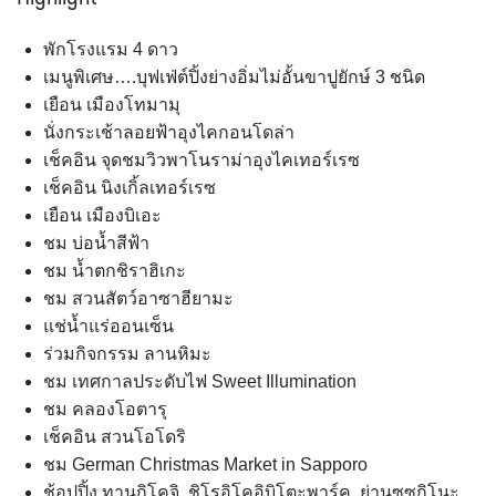
พักโรงแรม 4 ดาว
เมนูพิเศษ….บุฟเฟ่ต์ปิ้งย่างอิ่มไม่อั้นขาปูยักษ์ 3 ชนิด
เยือน เมืองโทมามุ
นั่งกระเช้าลอยฟ้าอุงไคกอนโดล่า
เช็คอิน จุดชมวิวพาโนราม่าอุงไคเทอร์เรซ
เช็คอิน นิงเกิ้ลเทอร์เรซ
เยือน เมืองบิเอะ
ชม บ่อน้ำสีฟ้า
ชม น้ำตกชิราฮิเกะ
ชม สวนสัตว์อาซาฮียามะ
แช่น้ำแร่ออนเซ็น
ร่วมกิจกรรม ลานหิมะ
ชม เทศกาลประดับไฟ Sweet Illumination
ชม คลองโอตารุ
เช็คอิน สวนโอโดริ
ชม German Christmas Market in Sapporo
ช้อปปิ้ง ทานูกิโคจิ ,ชิโรอิโคอิบิโตะพาร์ค ,ย่านซูซูกิโนะ