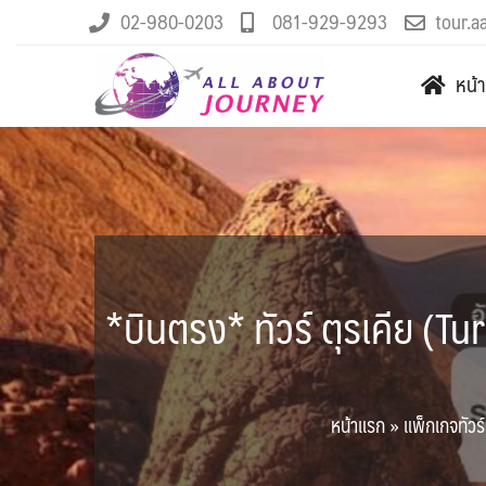
02-980-0203
081-929-9293
tour.a
หน้
*บินตรง* ทัวร์ ตุรเคีย (T
หน้าแรก
»
แพ็กเกจทัวร์