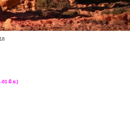
18
01 มิ.ย.)