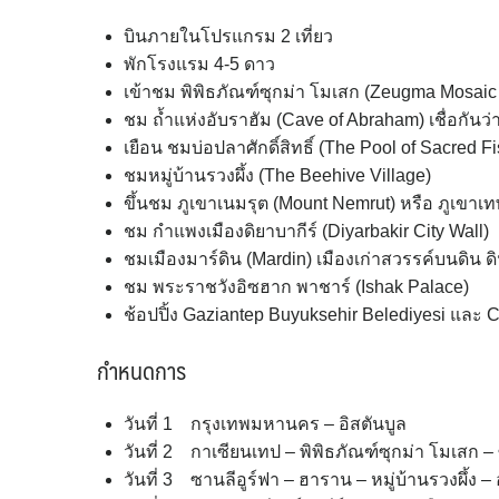
บินภายในโปรแกรม 2 เที่ยว
พักโรงแรม 4-5 ดาว
เข้าชม พิพิธภัณฑ์ซุกม่า โมเสก (Zeugma Mosaic
ชม ถ้ำแห่งอับราฮัม (Cave of Abraham) เชื่อกันว
เยือน ชมบ่อปลาศักดิ์สิทธิ์ (The Pool of Sacred 
ชมหมู่บ้านรวงผึ้ง (The Beehive Village)
ขึ้นชม ภูเขาเนมรุต (Mount Nemrut) หรือ ภูเข
ชม กำแพงเมืองดิยาบากีร์ (Diyarbakir City Wall)
ชมเมืองมาร์ดิน (Mardin) เมืองเก่าสวรรค์บนดิน 
ชม พระราชวังอิซฮาก พาชาร์ (Ishak Palace)
ช้อปปิ้ง Gaziantep Buyuksehir Belediyesi และ C
กำหนดการ
วันที่ 1 กรุงเทพมหานคร – อิสตันบูล
วันที่ 2 กาเซียนเทป – พิพิธภัณฑ์ซุกม่า โมเสก – ซา
วันที่ 3 ซานลีอูร์ฟา – ฮาราน – หมู่บ้านรวงผึ้ง 