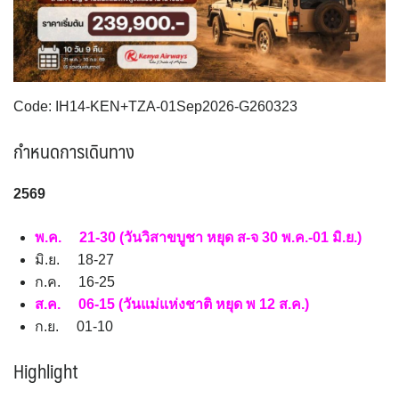
VNM เวียดนาม
35
SVN สโลวิเนีย
CHE สวิตเซอร์แลนด์
2
8
จอร์แดน - อียิปต์
4
UKR ยูเครน
TUR ตุรเคีย
0
13
UK อังกฤษ+สหราชอาณาจักร
8
Code: IH14-KEN+TZA-01Sep2026-G260323
เบลเยี่ยม เนเธอร์แลนด์ ลักเซม
บัลแกเรีย โรมาเนีย
2
เบิร์ก (BENELUX)
จอร์เจีย อาร์เมเนีย
กำหนดการเดินทาง
1
1
อิตาลี สวิส ฝรั่งเศส
สเปน โปรตุเกส
3
2
256
9
พ.ค. 21-30 (วันวิสาขบูชา หยุด ส-จ 30 พ.ค.-01 มิ.ย.)
มิ.ย. 18-27
ก.ค. 16-25
ส.ค. 06-15 (วันแม่แห่งชาติ หยุด พ 12 ส.ค.)
ก.ย. 01-10
Highlight