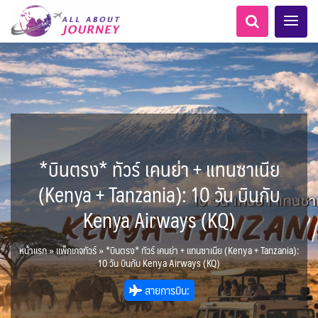
*บินตรง* ทัวร์ เคนย่า + แทนซาเนีย
เอเชียกลาง
ทัวร์ ล่องเรือสำราญยุโรป
ไมโครนีเซีย - Micronesia
LKA ศรีลังกา
Balkan บอลข่าน
ทัวร์ ล่องเรือสำราญอลาสก้า
ขั้วโลกใต้
แอลเบเนีย - Albania
อเมริกากลาง
อเมริกาใต้
6
5
1
2
0
1
0
1
8
AFG อัฟกานิสถาน
นิวซีแลนด์ - New Zealand
สวิตเซอร์แลนด์ เยอรมนี
ARG อาร์เจนตินา
ขั้วโลกเหนือ
(Kenya + Tanzania): 10 วัน บินกับ
0
1
3
3
ล่องเรือดินเนอร์ วันวาเลนไทน์
ล่องเรือโปรแกรมอยุธยา
ล่องเรือ รอบ Sunset
ล่องเรือเหมาลำ / เหมาชั้น /
เรือยอร์ช / Speed Boat ฯลฯ
ตั๋วสวนสนุก
โปรแกรมทัวร์ทั่วไทย
ล่องเรือดินเนอร์วันลอยกระทง
ห้องพักราคาพิเศษ
บุฟเฟต์โรงแรม/ร้านอาหาร
LKA ศรีลังกา + BGD บังคลา
BTN ภูฏาน
0
0
14
9
3
2
แต่งชุดไทยถ่ายรูปวัดอรุณฯ
ทัวร์ ล่องเรือสำราญอเมริกา
ทัวร์ ล่องเรือสำราญเอเชีย
2
ฝรั่งเศส
CUB คิวบา
0
CAN แคนาดา
11
Kenya Airways (KQ)
1
0
3
เรือยอร์ช / Speed Boat ส่วนตัวทั่ว
แบบ Join ทั่วประเทศ
บุฟเฟต์ใบหยก
ไทยบัสฟู้ดทัวร์
เทศ
22
72
18
ทัวร์ ล่องเรือสำราญประเท
เกาะโบราโบร่า - Bora Bora
BRN บรูไน
ตูนีเซีย - Tunisia
7
1
0
MNE มอนเตเนโกร
ล่าแสงเหนือ-ใต้
1
CHL ชิลี
0
1
1
11
3
ประเทศ
ล่องเรือดินเนอร์วันปีใหม่
เรือรอบกลางวัน กทม.
1
ข่าวที่น่าสนใจ
ตั๋วเรือ Hop-on Hop-off
255
19
2
ศอื่นๆ
0
5
KHM กัมพูชา
จีน
แอฟริกาใต้ - South Africa
0
หน้าแรก
»
แพ็กเกจทัวร์
»
*บินตรง* ทัวร์ เคนย่า + แทนซาเนีย (Kenya + Tanzania):
ยุโรปตะวันออก
พิเศษ! ล่องเรือเทศกาลชมพลุ
ECU เอกวาดอร์
PER เปรู
Baltic บอลติก
0
282
12
ล่องเรือดินเนอร์แม่น้ำ
0
2
4
10 วัน บินกับ Kenya Airways (KQ)
พัทยา
HKG ฮ่องกง - มาเก๊า
IND อินเดีย
เจ้าพระยา
USA สหรัฐอเมริกา
บราซิล เปรู
ความรู้ทั่วไป
1
ยุโรปราคาถูก
3
10
21
34
6
3
1
สายการบิน:
โมร็อคโค - Morocco
แทนซาเนีย - Tanzania
IDN อินโดนีเซีย
IRN อิหร่าน
6
2
เม็กซิโก คิวบา
อเมริกา แคนาดา
ออสเตรีย - Austria
AZE อาเซอร์ไบจาน
3
0
1
1
3
2
สถานที่ท่องเที่ยว
นามิเบีย - Namibia
เคนย่า - Kenya
1
2