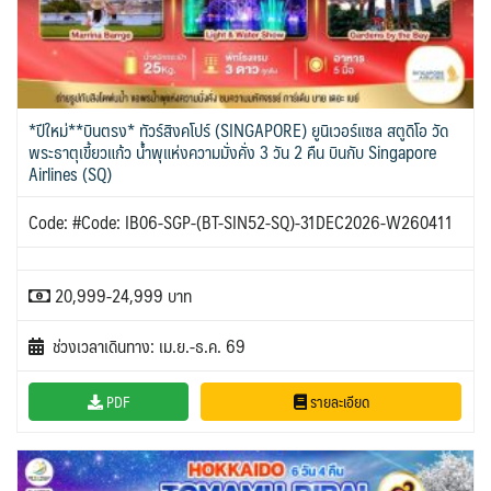
*ปีใหม่**บินตรง* ทัวร์สิงคโปร์ (SINGAPORE) ยูนิเวอร์แซล สตูดิโอ วัด
พระธาตุเขี้ยวแก้ว น้ำพุแห่งความมั่งคั่ง 3 วัน 2 คืน บินกับ Singapore
Airlines (SQ)
Code: #Code: IB06-SGP-(BT-SIN52-SQ)-31DEC2026-W260411
20,999-24,999 บาท
ช่วงเวลาเดินทาง: เม.ย.-ธ.ค. 69
PDF
รายละเอียด