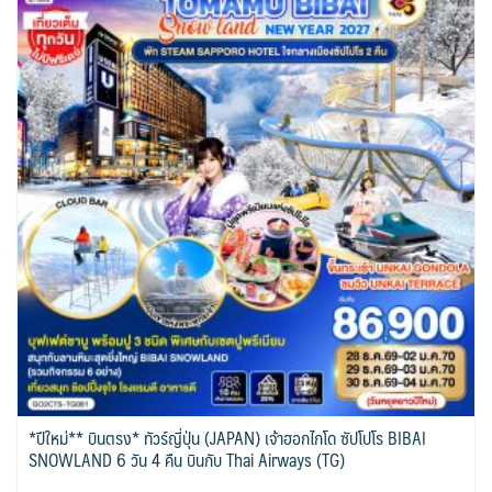
*ปีใหม่** บินตรง* ทัวร์ญี่ปุ่น (JAPAN) เจ้าฮอกไกโด ซัปโปโร BIBAI
SNOWLAND 6 วัน 4 คืน บินกับ Thai Airways (TG)