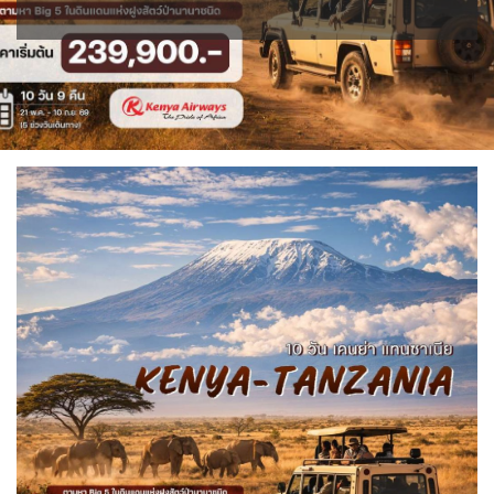
IRQ อิรัก
ISR อิสราเอล
BIH บอสเนีย & เฮอร์เซโกวีนา
BLR เบลารุส
0
0
0
แอลจีเรีย - Algeria
0
JPN ญี่ปุ่น
JOR จอร์แดน
BEL เบลเยี่ยม
71
4
1
0
ลิเบีย - Libya
ออสเตรเลีย - Australia
1
18
KAZ คาซัคสถาน
KORS เกาหลีใต้
CYP ไซปรัส
HRV โครเอเชีย
19
2
0
3
ทัวร์ อันซีน ประเทศแปลก
32
CZE เช็ก
KGZ คีร์กีซสถาน
LAO ลาว
0
4
0
บราซิล - Brazil
เอธิโอเปีย - Ethiopia
0
0
DNK เดนมาร์ก
FIN ฟินแลนด์
2
3
LBN เลบานอน
MYS มาเลเซีย
0
0
อียิปต์ - Egypt
10
FRO หมู่เกาะแฟโร
FRA ฝรั่งเศส
2
1
MDV มัลดีฟส์
MNG มองโกเลีย
0
2
GEO จอร์เจีย
10
MMR เมียนมาร์
NPL เนปาล
5
0
DEU เยอรมนี
GRC กรีซ
3
1
OMN โอมาน
PAK ปากีสถาน
0
8
GRL กรีนแลนด์
ISL ไอซ์แลนด์
3
4
SAU ซาอุดิอาระเบีย
PHL ฟิลิปปินส์
1
1
MDA มอลโดวา
ITA อิตาลี
0
9
SGP สิงคโปร์
4
MLT มอลต้า
1
SYR ซีเรีย
TWN ไต้หวัน
0
9
NLD เนเธอร์แลนด์
NOR นอร์เวย์
0
3
TJK ทาจิกิสถาน
TKM เติร์กเมนิสถาน
1
1
POL โปแลนด์
PRT โปรตุเกส
3
3
ARE ดูไบ, UAE
UZB อุซเบกิสถาน
0
4
สแกนดิเนเวีย
RUS รัสเซีย
7
3
YEM เยเมน
ตะวันออกกลาง
ESP สเปน
0
0
4