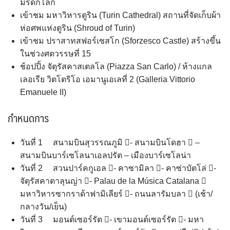
มรดกโลก
เข้าชม มหาวิหารตูริน (Turin Cathedral) สถานที่จัดเก็บผ้า
ห่อศพแห่งตูริน (Shroud of Turin)
เข้าชม ปราสาทสฟอร์เซสโก (Sforzesco Castle) สร้างขึ้น
ในช่วงศตวรรษที่ 15
ช้อปปิ้ง จัตุรัสคาสเตลโล (Piazza San Carlo) / ห้างแกล
เลอเรีย วิตโตริโอ เอมานูเอเลที่ 2 (Galleria Vittorio
Emanuele II)
กำหนดการ
วันที่ 1 สนามบินสุวรรณภูมิ - สนามบินโดฮา  –
สนามบินบาร์เซโลนาเอลปรัต – เมืองบาร์เซโลน่า
วันที่ 2 สวนปาร์คกูเอล - คาซามิลา - คาซ่าบัตโล่ -
จัตุรัสคาตาลุนญ่า - Palau de la Música Catalana 
มหาวิหารซากราด้าฟามิเลียร์ - ถนนลารัมบลา  (เช้า/
กลางวัน/เย็น)
วันที่ 3 มอนต์เซอร์รัต - เขามอนต์เซอร์รัต - มหา