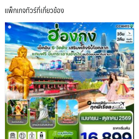
แพ็กเกจทัวร์ที่เกี่ยวข้อง