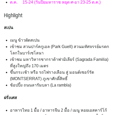
ต.ค. 15-24 (วันปิยมหาราช หยุด ศ-อา 23-25 ต.ค.)
Highlight
สเปน
เมนู ข้าวผัดสเปน
เข้าชม สวนปาร์คกูเอล (Park Guell) สวนมหัศจรรย์มรดก
โลกในบาร์เซโลนา
เข้าชม มหาวิหารซากราด้าฟามิเลียร์ (Sagrada Familia)
ที่สูงใหญ่ถึง 170 เมตร
ขึ้นกระเช้า หรือ รถไฟรางเลือน สู่ มอนต์เซอร์รัต
(MONTSERRAT) ภูเขาศักดิ์สิทธิ์
ช้อปปิ้ง ถนนลารัมบลา (La rambla)
ฝรั่งเศส
อาหารไทย 1 มื้อ / อาหารจีน 2 มื้อ / เมนู หอยเอสคาร์โก้