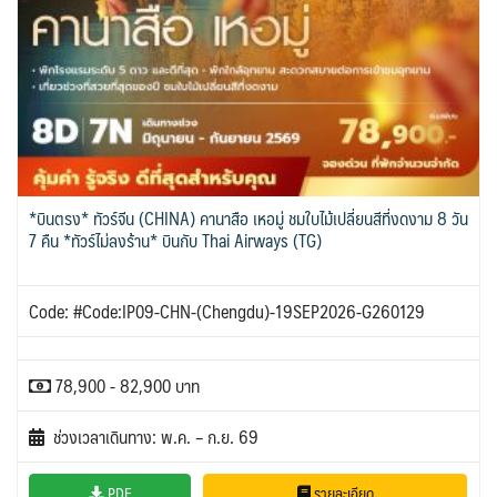
*บินตรง* ทัวร์จีน (CHINA) คานาสือ เหอมู่ ชมใบไม้เปลี่ยนสีที่งดงาม 8 วัน
7 คืน *ทัวร์ไม่ลงร้าน* บินกับ Thai Airways (TG)
Code: #Code:IP09-CHN-(Chengdu)-19SEP2026-G260129
78,900 - 82,900 บาท
ช่วงเวลาเดินทาง: พ.ค. – ก.ย. 69
PDF
รายละเอียด