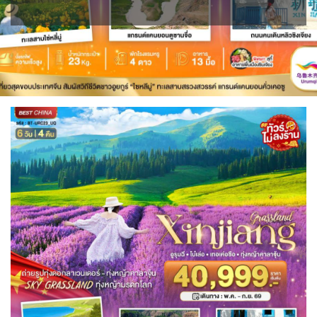
ขั้วโลกใต้
แอฟริกาใต้ - South Africa
BLR เบลารุส
BIH บอสเนีย & เฮอร์เซโกวีนา
2
0
ISR อิสราเอล
JPN ญี่ปุ่น
0
70
3
1
JOR จอร์แดน
KAZ คาซัคสถาน
แอลจีเรีย - Algeria
ออสเตรเลีย - Australia
BEL เบลเยี่ยม
HRV โครเอเชีย
4
19
0
18
0
3
KORS เกาหลีใต้
KGZ คีร์กีซสถาน
ลิเบีย - Libya
CYP ไซปรัส
DNK เดนมาร์ก
ทัวร์ อันซีน ประเทศแปลก
2
4
1
0
2
31
บราซิล - Brazil
CZE เช็ก
FIN ฟินแลนด์
LAO ลาว
LBN เลบานอน
0
0
3
0
0
เอธิโอเปีย - Ethiopia
อียิปต์ - Egypt
FRO หมู่เกาะแฟโร
FRA ฝรั่งเศส
0
11
MYS มาเลเซีย
MDV มัลดีฟส์
2
1
0
0
GEO จอร์เจีย
DEU เยอรมนี
MNG มองโกเลีย
MMR เมียนมาร์
10
3
2
5
GRL กรีนแลนด์
GRC กรีซ
OMN โอมาน
NPL เนปาล
3
1
0
0
PAK ปากีสถาน
ISL ไอซ์แลนด์
ITA อิตาลี
8
4
9
SAU ซาอุดิอาระเบีย
PHL ฟิลิปปินส์
MLT มอลต้า
MDA มอลโดวา
1
1
1
0
SGP สิงคโปร์
NLD เนเธอร์แลนด์
NOR นอร์เวย์
4
0
3
SYR ซีเรีย
TWN ไต้หวัน
POL โปแลนด์
PRT โปรตุเกส
0
10
3
3
TJK ทาจิกิสถาน
TKM เติร์กเมนิสถาน
สแกนดิเนเวีย
RUS รัสเซีย
1
1
7
3
ARE ดูไบ, UAE
UZB อุซเบกิสถาน
ESP สเปน
0
4
4
YEM เยเมน
VNM เวียดนาม
SVN สโลวิเนีย
CHE สวิตเซอร์แลนด์
0
35
2
8