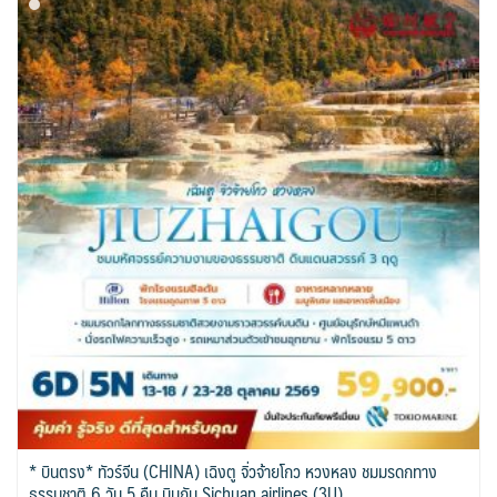
* บินตรง* ทัวร์จีน (CHINA) เฉิงตู จิ่วจ้ายโกว หวงหลง ชมมรดกทาง
ธรรมชาติ 6 วัน 5 คืน บินกับ Sichuan airlines (3U)