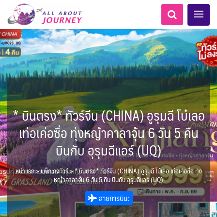
* บินตรง* ทัวร์จีน (CHINA) อูรุมฉี โบ๋เลอ
เอเชียกลาง
ทัวร์ ล่องเรือสำราญยุโรป
LKA ศรีลังกา
Balkan บอลข่าน
ทัวร์ ล่องเรือสำราญอลาสก้า
ไมโครนีเซีย - Micronesia
แอลเบเนีย - Albania
แทนซาเนีย - Tanzania
อเมริกากลาง
อเมริกาใต้
6
5
0
1
1
0
2
1
8
AFG อัฟกานิสถาน
เคนย่า - Kenya
สวิตเซอร์แลนด์ เยอรมนี
ARG อาร์เจนตินา
เท่อเค่อซื่อ ทุ่งหญ้าคาลาจุ้น 6 วัน 5 คืน
0
2
1
3
ล่องเรือดินเนอร์วันปีใหม่
ล่องเรือโปรแกรมอยุธยา
ล่องเรือ รอบ Sunset
ล่องเรือเหมาลำ / เหมาชั้น /
เรือยอร์ช / Speed Boat ฯลฯ
ไทยบัสฟู้ดทัวร์
โปรแกรมทัวร์ทั่วไทย
เรือรอบกลางวัน กทม.
ตั๋วเรือ Hop-on Hop-off
ห้องพักราคาพิเศษ
LKA ศรีลังกา + BGD บังคลา
BTN ภูฏาน
1
0
14
9
22
2
0
3
แต่งชุดไทยถ่ายรูปวัดอรุณฯ
ทัวร์ ล่องเรือสำราญอเมริกา
ทัวร์ ล่องเรือสำราญเอเชีย
โมร็อคโค - Morocco
นิวซีแลนด์ - New Zealand
2
ฝรั่งเศส
CUB คิวบา
0
CAN แคนาดา
6
บินกับ อุรุมฉีแอร์ (UQ)
1
0
3
เรือยอร์ช / Speed Boat ส่วนตัวทั่ว
แบบ Join ทั่วประเทศ
ล่องเรือดินเนอร์ วันวาเลนไทน์
ล่องเรือดินเนอร์วันลอยกระทง
ตั๋วสวนสนุก
เทศ
72
0
ทัวร์ ล่องเรือสำราญประเท
BRN บรูไน
0
MNE มอนเตเนโกร
ล่าแสงเหนือ-ใต้
1
0
CHL ชิลี
ECU เอกวาดอร์
1
11
11
ประเทศ
บุฟเฟต์ใบหยก
บุฟเฟต์โรงแรม/ร้านอาหาร
1
3
0
ข่าวที่น่าสนใจ
22
255
21
7
2
ศอื่นๆ
นามิเบีย - Namibia
4
KHM กัมพูชา
จีน
หน้าแรก
»
แพ็กเกจทัวร์
»
* บินตรง* ทัวร์จีน (CHINA) อูรุมฉี โบ๋เลอ เท่อเค่อซื่อ ทุ่ง
ยุโรปตะวันออก
พิเศษ! ล่องเรือเทศกาลชมพลุ
ขั้วโลกเหนือ
Baltic บอลติก
1
0
283
12
ล่องเรือดินเนอร์แม่น้ำ
USA สหรัฐอเมริกา
PER เปรู
2
4
6
2
หญ้าคาลาจุ้น 6 วัน 5 คืน บินกับ อุรุมฉีแอร์ (UQ)
พัทยา
HKG ฮ่องกง - มาเก๊า
IND อินเดีย
เจ้าพระยา
บราซิล เปรู
ความรู้ทั่วไป
1
ยุโรปราคาถูก
10
21
เกาะโบราโบร่า - Bora Bora
ตูนีเซีย - Tunisia
34
3
1
1
สายการบิน:
IRQ อิรัก
IDN อินโดนีเซีย
เม็กซิโก คิวบา
อเมริกา แคนาดา
ออสเตรีย - Austria
AZE อาเซอร์ไบจาน
0
3
1
1
0
3
2
สถานที่ท่องเที่ยว
IRN อิหร่าน
0