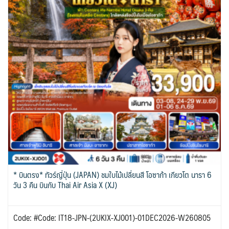
* บินตรง* ทัวร์ญี่ปุ่น (JAPAN) ชมใบไม้เปลี่ยนสี โอซาก้า เกียวโต นารา 6
วัน 3 คืน บินกับ Thai Air Asia X (XJ)
Code: #Code: IT18-JPN-(2UKIX-XJ001)-01DEC2026-W260805