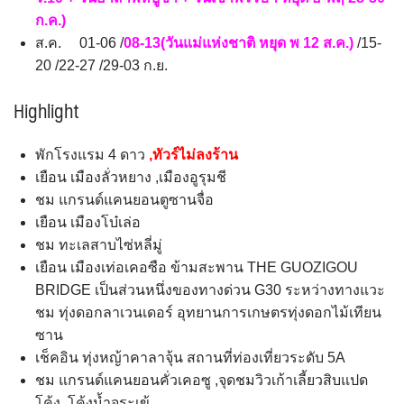
ก.ค.)
ส.ค. 01-06 /
08-13(วันแม่แห่งชาติ หยุด พ 12 ส.ค.)
/15-
20 /22-27 /29-03 ก.ย.
Highlight
พักโรงแรม 4 ดาว
,ทัวร์ไม่ลงร้าน
เยือน เมืองลั่วหยาง ,เมืองอูรุมชี
ชม แกรนด์แคนยอนตูซานจื่อ
เยือน เมืองโบ๋เล่อ
ชม ทะเลสาบไซ่หลี่มู่
เยือน เมืองเท่อเคอซือ ข้ามสะพาน THE GUOZIGOU
BRIDGE เป็นส่วนหนึ่งของทางด่วน G30 ระหว่างทางแวะ
ชม ทุ่งดอกลาเวนเดอร์ อุทยานการเกษตรทุ่งดอกไม้เทียน
ซาน
เช็คอิน ทุ่งหญ้าคาลาจุ้น สถานที่ท่องเที่ยวระดับ 5A
ชม แกรนด์แคนยอนคั่วเคอซู ,จุดชมวิวเก้าเลี้ยวสิบแปด
โค้ง ,โค้งน้ำจระเข้