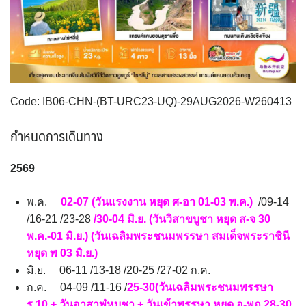
ตะวันออกกลาง
จอร์แดน - อียิปต์
UKR ยูเครน
TUR ตุรเคีย
0
4
0
13
UK อังกฤษ+สหราชอาณาจักร
9
เบลเยี่ยม เนเธอร์แลนด์ ลักเซม
บัลแกเรีย โรมาเนีย
2
เบิร์ก (BENELUX)
จอร์เจีย อาร์เมเนีย
1
1
Code: IB06-CHN-(BT-URC23-UQ)-29AUG2026-W260413
อิตาลี สวิส ฝรั่งเศส
สเปน โปรตุเกส
3
2
กำหนดการเดินทาง
2569
พ.ค.
02-07 (วันแรงงาน หยุด ศ-อา 01-03 พ.ค.)
/09-14
/16-21 /23-28
/30-04 มิ.ย. (วันวิสาขบูชา หยุด ส-จ 30
พ.ค.-01 มิ.ย.) (วันเฉลิมพระชนมพรรษา สมเด็จพระราชินี
หยุด พ 03 มิ.ย.)
มิ.ย. 06-11 /13-18 /20-25 /27-02 ก.ค.
ก.ค. 04-09 /11-16 /
25-30(วันเฉลิมพระชนมพรรษา
ร.10 + วันอาสาฬหบูชา + วันเข้าพรรษา หยุด อ-พฤ 28-30