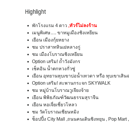
Highlight
พักโรงแรม 4 ดาว
,ทัวร์ไม่ลงร้าน
เมนูพิเศษ…. ขาหมูเมืองชิงเหยียน
เยือน เมืองกุ้ยหยาง
ชม ปราสาทหินเย่หลางกู่
ชม เมืองโบราณชิงเหยียน
Option เสริม! ถ้ำวังมังกร
เช็คอิน น้ำตกหวงกั่วซู่
เยือน อุทยานหุบเขาบ่อน้ำเทวดา หรือ หุบเขาเสิ
Option เสริม! สะพานกระจก SKYWALK
ชม หมู่บ้านโบราณวูเจียงจ้าย
เยือน พิพิธภัณฑ์วัฒนธรรมสุราจีน
เยือน หอเจี่ยเชี่ยวโหลว
ชม วัดโบราณเชียนหมิง
ช็อปปิ้ง City Mall ,ถนนคนเดินชิงหยุน , Pop Mart ,