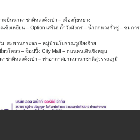
มบินนานาชาติหลงต้งเป่า – เมืองกุ้ยหยาง
ชิงเหยียน – Option เสริม! ถ้ำวังมังกร – น้ำตกหวงกั่วซู่ – ชมก
ิม! สะพานกระจก – หมู่บ้านโบราณวูเจียงจ้าย
ี่ยวโหลว – ช็อปปิ้ง City Mall – ถนนคนเดินชิงหยุน
นาชาติหลงต้งเป่า – ท่าอากาศยานนานาชาติสุวรรณภูมิ