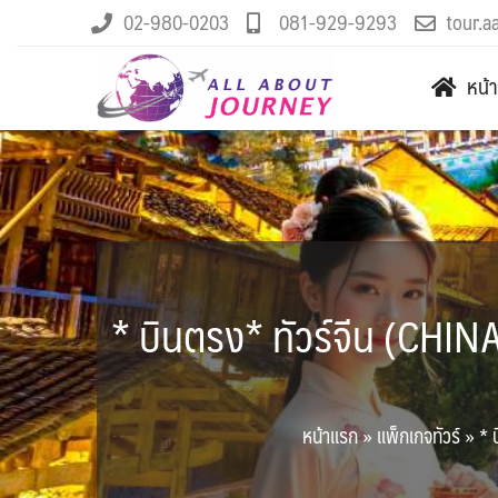
02-980-0203
081-929-9293
tour.a
หน้
* บินตรง* ทัวร์จีน (CHINA
หน้าแรก
»
แพ็กเกจทัวร์
»
* 