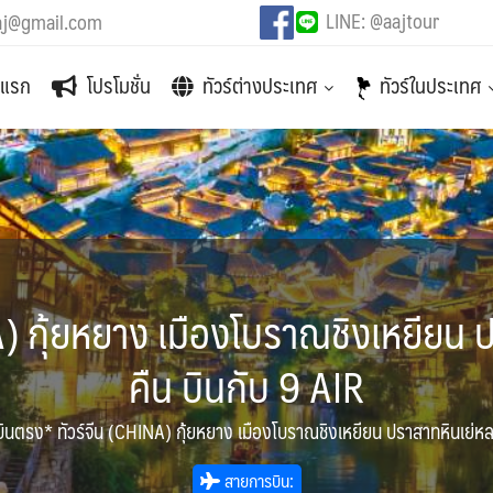
LINE: @aajtour
aj@gmail.com
าแรก
โปรโมชั่น
ทัวร์ต่างประเทศ
ทัวร์ในประเทศ
) กุ้ยหยาง เมืองโบราณชิงเหยียน ป
คืน บินกับ 9 AIR
บินตรง* ทัวร์จีน (CHINA) กุ้ยหยาง เมืองโบราณชิงเหยียน ปราสาทหินเย่หลาง
สายการบิน: