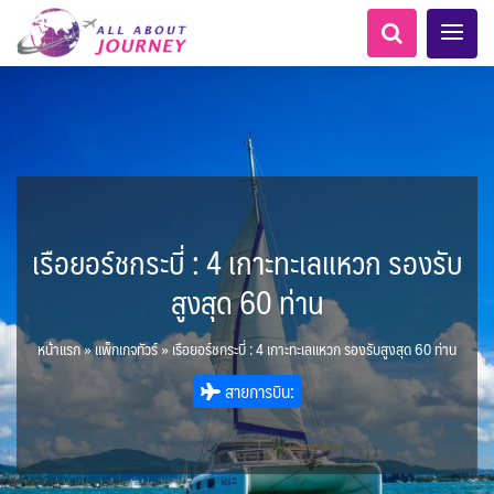
เรือยอร์ชกระบี่ : 4 เกาะทะเลแหวก รองรับ
LKA ศรีลังกา + BGD บังคลา
Balkan บอลข่าน
ทัวร์ ล่องเรือสำราญยุโรป
ขั้วโลกใต้
เอเชียกลาง
ทัวร์ ล่องเรือสำราญอลาสก้า
สวิตเซอร์แลนด์ เยอรมนี
อเมริกากลาง
เคนย่า - Kenya
อเมริกาใต้
2
1
5
6
1
2
8
เทศ
LKA ศรีลังกา
ฝรั่งเศส
เกาะโบราโบร่า - Bora Bora
แอฟริกาใต้ - South Africa
ARG อาร์เจนตินา
สูงสุด 60 ท่าน
0
0
1
1
3
ล่องเรือดินเนอร์ วันวาเลนไทน์
ล่องเรือโปรแกรมอยุธยา
ล่องเรือ รอบ Sunset
ล่องเรือเหมาลำ / เหมาชั้น /
เรือยอร์ช / Speed Boat ฯลฯ
ตั๋วสวนสนุก
โปรแกรมทัวร์ทั่วไทย
ล่องเรือดินเนอร์วันลอยกระทง
ห้องพักราคาพิเศษ
บุฟเฟต์โรงแรม/ร้านอาหาร
0
0
14
9
3
2
AFG อัฟกานิสถาน
แต่งชุดไทยถ่ายรูปวัดอรุณฯ
BTN ภูฏาน
ทัวร์ ล่องเรือสำราญอเมริกา
ทัวร์ ล่องเรือสำราญเอเชีย
MNE มอนเตเนโกร
แอลเบเนีย - Albania
0
2
CUB คิวบา
0
CAN แคนาดา
1
0
0
3
0
3
เรือยอร์ช / Speed Boat ส่วนตัวทั่ว
แบบ Join ทั่วประเทศ
บุฟเฟต์ใบหยก
ไทยบัสฟู้ดทัวร์
22
72
18
ทัวร์ ล่องเรือสำราญประเท
หน้าแรก
»
แพ็กเกจทัวร์
»
เรือยอร์ชกระบี่ : 4 เกาะทะเลแหวก รองรับสูงสุด 60 ท่าน
แทนซาเนีย - Tanzania
7
1
BRN บรูไน
KHM กัมพูชา
ล่าแสงเหนือ-ใต้
1
2
0
0
CHL ชิลี
ECU เอกวาดอร์
Baltic บอลติก
11
ประเทศ
ล่องเรือดินเนอร์วันปีใหม่
เรือรอบกลางวัน กทม.
1
3
0
4
ข่าวที่น่าสนใจ
ตั๋วเรือ Hop-on Hop-off
255
19
2
ศอื่นๆ
0
นามิเบีย - Namibia
5
โมร็อคโค - Morocco
จีน
HKG ฮ่องกง - มาเก๊า
สายการบิน:
พิเศษ! ล่องเรือเทศกาลชมพลุ
1
6
282
10
ล่องเรือดินเนอร์แม่น้ำ
USA สหรัฐอเมริกา
PER เปรู
6
2
ยุโรปราคาถูก
ยุโรปตะวันออก
1
นิวซีแลนด์ - New Zealand
12
พัทยา
IND อินเดีย
IDN อินโดนีเซีย
เจ้าพระยา
บราซิล เปรู
ความรู้ทั่วไป
1
21
3
34
3
ออสเตรีย - Austria
3
11
IRQ อิรัก
IRN อิหร่าน
เม็กซิโก คิวบา
อเมริกา แคนาดา
0
0
1
1
BIH บอสเนีย & เฮอร์เซโกวีนา
AZE อาเซอร์ไบจาน
ไมโครนีเซีย - Micronesia
สถานที่ท่องเที่ยว
2
ขั้วโลกเหนือ
1
3