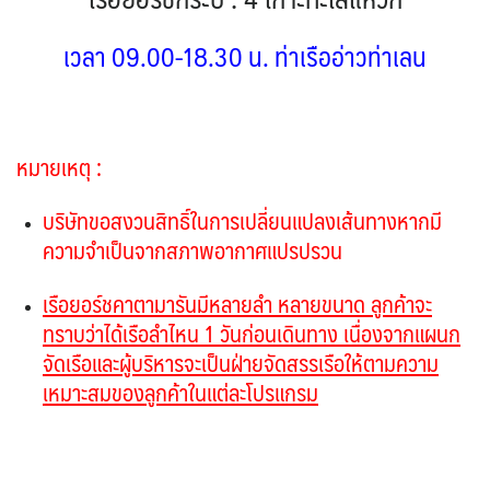
SVN สโลวิเนีย
CHE สวิตเซอร์แลนด์
จอร์แดน - อียิปต์
2
8
4
เวลา 09.00-18.30 น. ท่าเรืออ่าวท่าเลน
UKR ยูเครน
TUR ตุรเคีย
0
13
UK อังกฤษ+สหราชอาณาจักร
8
เบลเยี่ยม เนเธอร์แลนด์ ลักเซม
บัลแกเรีย โรมาเนีย
2
หมายเหตุ :
เบิร์ก (BENELUX)
จอร์เจีย อาร์เมเนีย
1
1
บริษัทขอสงวนสิทธิ์ในการเปลี่ยนแปลงเส้นทางหากมี
อิตาลี สวิส ฝรั่งเศส
สเปน โปรตุเกส
3
2
ความจำเป็นจากสภาพอากาศแปรปรวน
เรือยอร์ชคาตามารันมีหลายลำ หลายขนาด ลูกค้าจะ
ทราบว่าได้เรือลำไหน 1 วันก่อนเดินทาง เนื่องจากแผนก
จัดเรือและผู้บริหารจะเป็นฝ่ายจัดสรรเรือให้ตามความ
เหมาะสมของลูกค้าในแต่ละโปรแกรม