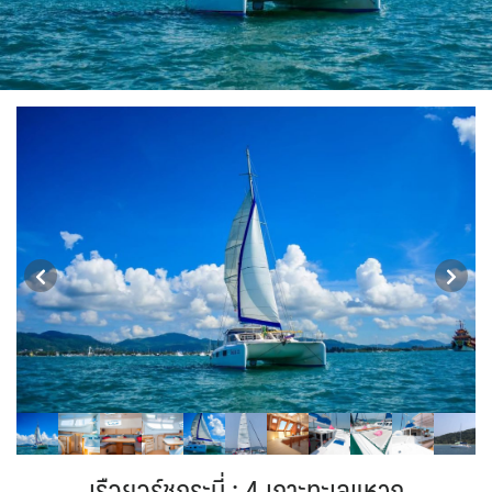
ISR อิสราเอล
0
1
JPN ญี่ปุ่น
JOR จอร์แดน
แอลจีเรีย - Algeria
ตูนีเซีย - Tunisia
71
4
0
BLR เบลารุส
1
BEL เบลเยี่ยม
0
0
ออสเตรเลีย - Australia
KAZ คาซัคสถาน
KORS เกาหลีใต้
18
19
2
CYP ไซปรัส
HRV โครเอเชีย
0
3
ลิเบีย - Libya
ทัวร์ อันซีน ประเทศแปลก
KGZ คีร์กีซสถาน
LAO ลาว
1
32
DNK เดนมาร์ก
4
0
2
บราซิล - Brazil
0
LBN เลบานอน
CZE เช็ก
MYS มาเลเซีย
FIN ฟินแลนด์
0
0
0
3
เอธิโอเปีย - Ethiopia
อียิปต์ - Egypt
0
10
MDV มัลดีฟส์
FRO หมู่เกาะแฟโร
MNG มองโกเลีย
FRA ฝรั่งเศส
0
2
2
1
MMR เมียนมาร์
GEO จอร์เจีย
NPL เนปาล
DEU เยอรมนี
10
5
0
3
OMN โอมาน
PAK ปากีสถาน
GRL กรีนแลนด์
GRC กรีซ
0
8
3
1
SAU ซาอุดิอาระเบีย
PHL ฟิลิปปินส์
ISL ไอซ์แลนด์
1
1
4
SGP สิงคโปร์
MDA มอลโดวา
ITA อิตาลี
4
0
9
SYR ซีเรีย
TWN ไต้หวัน
MLT มอลต้า
0
1
9
NLD เนเธอร์แลนด์
NOR นอร์เวย์
TJK ทาจิกิสถาน
TKM เติร์กเมนิสถาน
0
3
1
1
POL โปแลนด์
PRT โปรตุเกส
ARE ดูไบ, UAE
UZB อุซเบกิสถาน
3
3
0
4
สแกนดิเนเวีย
RUS รัสเซีย
YEM เยเมน
ตะวันออกกลาง
7
3
0
0
เรือยอร์ชกระบี่ : 4 เกาะทะเลแหวก
ESP สเปน
VNM เวียดนาม
4
33