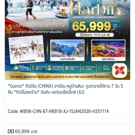
*บินตรง* ทัวร์จีน (CHINA) ฮาร์บิน หมู่บ้านหิมะ ภูเขาฉางไป๋ซาน 7 วัน 5
คืน *ทัวร์ไม่ลงร้าน* บินกับ แอร์เอเชียเอ็กซ์ (XJ)
Code: #IB06-CHN-BT-HRB18-XJ-15JAN2026-H251114
65,999 บาท