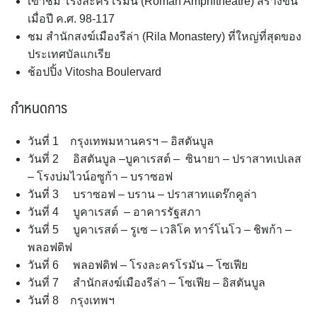
เข้าชม โรงละครโรมัน (Roman Amphitheatre) สร้างขึ้น
เมื่อปี ค.ศ. 98-117
ชม สำนักสงฆ์เมืองรีล่า (Rila Monastery) ที่ใหญ่ที่สุดของ
ประเทศบัลแกเรีย
ช้อปปิ้ง Vitosha Boulervard
กำหนดการ
วันที่ 1 กรุงเทพมหานครฯ – อิสตันบูล
วันที่ 2 อิสตันบูล –บูคาเรสต์ – ซินายา – ปราสาทเปเลส
– โรงบ่มไวน์อซูก้า – บราซอฟ
วันที่ 3 บราซอฟ – บราน – ปราสาทแดร๊กคูล่า
วันที่ 4 บูคาเรสต์ – อาคารรัฐสภา
วันที่ 5 บูคาเรสต์ – รูเซ – เวลิโค ทาร์โนโว – ชิพก้า –
พลอฟดิฟ
วันที่ 6 พลอฟดิฟ – โรงละครโรมัน – โซเฟีย
วันที่ 7 สำนักสงฆ์เมืองรีล่า – โซเฟีย – อิสตันบูล
วันที่ 8 กรุงเทพฯ