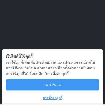
ติดต่อเรา
เว็บไซต์นี้ใช้คุกกี้
เราใช้คุกกี้เพื่อเพิ่มประสิทธิภาพ และประสบการณ์ที่ดีใน
บริษัท ออล อเบ้าท์ เจอร์นีย์ จำกัด เลขที่ 5/1800 หมู่บ้านประชาชื่น
การใช้งานเว็บไซต์ คุณสามารถเลือกตั้งค่าความยินยอม
ซอย สามัคคี 63 ตำบล บางตลาด อำเภอ ปากเกร็ด นนทบุรี 11120
การใช้คุกกี้ได้ โดยคลิก "การตั้งค่าคุกกี้"
02-980-0203, 081-929-9293
ยอมรับทั้งหมด
To
tour.aaj@gmail.com
การตั้งค่าคุกกี้