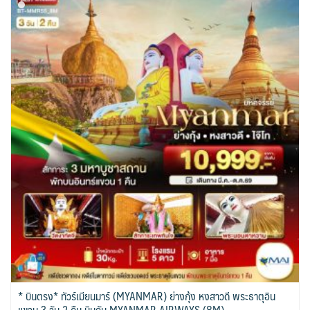
* บินตรง* ทัวร์เมียนมาร์ (MYANMAR) ย่างกุ้ง หงสาวดี พระธาตุอิน
แขวน 3 วัน 2 คืน บินกับ MYANMAR AIRWAYS (8M)