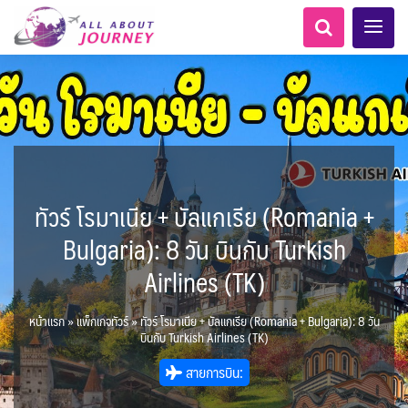
ทัวร์ โรมาเนีย + บัลแกเรีย (Romania +
เอเชียกลาง
ทัวร์ ล่องเรือสำราญยุโรป
LKA ศรีลังกา
MNE มอนเตเนโกร
ทัวร์ ล่องเรือสำราญอลาสก้า
สวิตเซอร์แลนด์ เยอรมนี
ตูนีเซีย - Tunisia
อเมริกากลาง
โมร็อคโค - Morocco
อเมริกาใต้
6
5
0
1
1
1
6
8
AFG อัฟกานิสถาน
แอลเบเนีย - Albania
ฝรั่งเศส
เกาะโบราโบร่า - Bora Bora
ARG อาร์เจนตินา
Bulgaria): 8 วัน บินกับ Turkish
0
0
1
ขั้วโลกเหนือ
1
3
1
ล่องเรือดินเนอร์ วันวาเลนไทน์
ล่องเรือโปรแกรมอยุธยา
ล่องเรือ รอบ Sunset
ล่องเรือเหมาลำ / เหมาชั้น /
เรือยอร์ช / Speed Boat ฯลฯ
ตั๋วสวนสนุก
โปรแกรมทัวร์ทั่วไทย
ล่องเรือดินเนอร์วันลอยกระทง
ห้องพักราคาพิเศษ
บุฟเฟต์โรงแรม/ร้านอาหาร
LKA ศรีลังกา + BGD บังคลา
BTN ภูฏาน
0
0
14
9
3
2
แต่งชุดไทยถ่ายรูปวัดอรุณฯ
ทัวร์ ล่องเรือสำราญอเมริกา
ทัวร์ ล่องเรือสำราญเอเชีย
Balkan บอลข่าน
ล่าแสงเหนือ-ใต้
2
CUB คิวบา
0
CAN แคนาดา
0
1
11
Airlines (TK)
0
3
เรือยอร์ช / Speed Boat ส่วนตัวทั่ว
แบบ Join ทั่วประเทศ
แอฟริกาใต้ - South Africa
บุฟเฟต์ใบหยก
ไทยบัสฟู้ดทัวร์
เทศ
22
72
21
ทัวร์ ล่องเรือสำราญประเท
BRN บรูไน
7
1
0
1
CHL ชิลี
Baltic บอลติก
0
3
4
ประเทศ
ล่องเรือดินเนอร์วันปีใหม่
เรือรอบกลางวัน กทม.
1
ข่าวที่น่าสนใจ
ตั๋วเรือ Hop-on Hop-off
255
22
2
ศอื่นๆ
0
3
3
KHM กัมพูชา
จีน
หน้าแรก
»
แพ็กเกจทัวร์
»
ทัวร์ โรมาเนีย + บัลแกเรีย (Romania + Bulgaria): 8 วัน
พิเศษ! ล่องเรือเทศกาลชมพลุ
ECU เอกวาดอร์
PER เปรู
0
285
ล่องเรือดินเนอร์แม่น้ำ
0
2
ยุโรปราคาถูก
ขั้วโลกใต้
แทนซาเนีย - Tanzania
ยุโรปตะวันออก
บินกับ Turkish Airlines (TK)
1
2
2
12
พัทยา
HKG ฮ่องกง - มาเก๊า
IND อินเดีย
เจ้าพระยา
USA สหรัฐอเมริกา
บราซิล เปรู
ความรู้ทั่วไป
1
10
21
34
6
3
ออสเตรีย - Austria
นามิเบีย - Namibia
เคนย่า - Kenya
3
1
2
สายการบิน:
IDN อินโดนีเซีย
IRN อิหร่าน
เม็กซิโก คิวบา
อเมริกา แคนาดา
3
0
นิวซีแลนด์ - New Zealand
1
1
BIH บอสเนีย & เฮอร์เซโกวีนา
AZE อาเซอร์ไบจาน
2
สถานที่ท่องเที่ยว