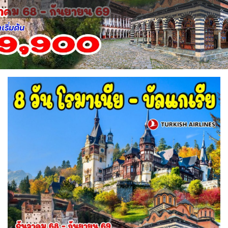
IRQ อิรัก
ISR อิสราเอล
0
0
1
11
JPN ญี่ปุ่น
JOR จอร์แดน
BLR เบลารุส
BEL เบลเยี่ยม
ไมโครนีเซีย - Micronesia
แอลจีเรีย - Algeria
78
4
0
0
1
0
KAZ คาซัคสถาน
KGZ คีร์กีซสถาน
ออสเตรเลีย - Australia
ทัวร์ อันซีน ประเทศแปลก
CYP ไซปรัส
HRV โครเอเชีย
19
4
18
30
0
3
CZE เช็ก
KORS เกาหลีใต้
LAO ลาว
ลิเบีย - Libya
บราซิล - Brazil
0
2
0
1
0
DNK เดนมาร์ก
FIN ฟินแลนด์
เอธิโอเปีย - Ethiopia
อียิปต์ - Egypt
2
3
LBN เลบานอน
MYS มาเลเซีย
0
11
0
0
FRO หมู่เกาะแฟโร
FRA ฝรั่งเศส
2
1
MDV มัลดีฟส์
MNG มองโกเลีย
0
2
GEO จอร์เจีย
DEU เยอรมนี
10
3
MMR เมียนมาร์
NPL เนปาล
5
0
GRL กรีนแลนด์
GRC กรีซ
3
1
OMN โอมาน
PAK ปากีสถาน
0
8
ISL ไอซ์แลนด์
4
SAU ซาอุดิอาระเบีย
PHL ฟิลิปปินส์
1
1
MDA มอลโดวา
ITA อิตาลี
SGP สิงคโปร์
0
9
4
MLT มอลต้า
1
SYR ซีเรีย
TWN ไต้หวัน
0
10
NLD เนเธอร์แลนด์
NOR นอร์เวย์
0
3
TJK ทาจิกิสถาน
TKM เติร์กเมนิสถาน
1
1
POL โปแลนด์
PRT โปรตุเกส
3
3
ARE ดูไบ, UAE
UZB อุซเบกิสถาน
0
4
สแกนดิเนเวีย
RUS รัสเซีย
7
3
YEM เยเมน
ตะวันออกกลาง
0
0
ESP สเปน
4