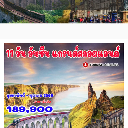
0
1
ISR อิสราเอล
0
แอลจีเรีย - Algeria
ออสเตรเลีย - Australia
0
BLR เบลารุส
18
BEL เบลเยี่ยม
0
0
JPN ญี่ปุ่น
JOR จอร์แดน
71
4
ลิเบีย - Libya
ทัวร์ อันซีน ประเทศแปลก
1
32
CYP ไซปรัส
HRV โครเอเชีย
0
3
KAZ คาซัคสถาน
KORS เกาหลีใต้
บราซิล - Brazil
19
2
0
DNK เดนมาร์ก
2
KGZ คีร์กีซสถาน
LAO ลาว
เอธิโอเปีย - Ethiopia
อียิปต์ - Egypt
4
0
0
10
CZE เช็ก
FIN ฟินแลนด์
0
3
LBN เลบานอน
MYS มาเลเซีย
0
0
FRO หมู่เกาะแฟโร
FRA ฝรั่งเศส
2
1
MDV มัลดีฟส์
MNG มองโกเลีย
0
2
GEO จอร์เจีย
DEU เยอรมนี
10
3
MMR เมียนมาร์
NPL เนปาล
GRL กรีนแลนด์
5
0
3
GRC กรีซ
ISL ไอซ์แลนด์
OMN โอมาน
PAK ปากีสถาน
1
4
0
8
SAU ซาอุดิอาระเบีย
PHL ฟิลิปปินส์
MDA มอลโดวา
ITA อิตาลี
1
1
0
9
SGP สิงคโปร์
MLT มอลต้า
4
1
NLD เนเธอร์แลนด์
NOR นอร์เวย์
SYR ซีเรีย
TWN ไต้หวัน
0
3
0
9
POL โปแลนด์
PRT โปรตุเกส
TJK ทาจิกิสถาน
TKM เติร์กเมนิสถาน
3
3
1
1
สแกนดิเนเวีย
RUS รัสเซีย
ARE ดูไบ, UAE
UZB อุซเบกิสถาน
7
3
0
4
ESP สเปน
4
YEM เยเมน
ตะวันออกกลาง
0
0