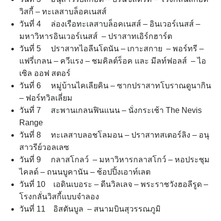
วิสกี้ – ทะเลสาบล็อคเนสส์
วันที่ 4 ล่องเรือทะเลสาบล็อคเนสส์ – อินเวอร์เนสส์ –
มหาวิหารอินเวอร์เนสส์ – ปราสาทเอิร์กฮาร์ต
วันที่ 5 ปราสาทไอลีนโดนัน – เกาะสกาย – พอร์ทรี –
แฟรี่เกลน – ควีแรง – ชมคิลต์ร็อค และ มีลท์ฟอลส์ – ไอ
เซิล ออฟ สตอร์
วันที่ 6 หมู่บ้านไคเลียคิน – ซากปราสาทโบราณดูนากิน
– ฟอร์ทวิลเลี่ยม
วันที่ 7 สะพานเกลนฟินแนน – นั่งกระเช้า The Nevis
Range
วันที่ 8 ทะเลสาบลอชโลมอน – ปราสาทสเตอร์ลิง – อนุ
สาวรีย์วอลเลซ
วันที่ 9 กลาสโกลว์ – มหาวิหารกลาสโกว์ – หอประชุม
ไคลด์ – ถนนบูคานัน – ช้อปปิ้งเอาท์เลต
วันที่ 10 เอดินเบอระ – ดีนวิลเลจ – พระราชวังฮอลีรูด –
โรงกลั่นวิสกี้แบบจำลอง
วันที่ 11 อิสตันบูล – สนามบินสุวรรณภูมิ