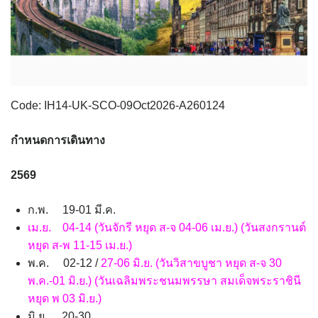
SVN สโลวิเนีย
CHE สวิตเซอร์แลนด์
VNM เวียดนาม
2
8
31
UKR ยูเครน
TUR ตุรเคีย
จอร์แดน - อียิปต์
0
13
4
UK อังกฤษ+สหราชอาณาจักร
8
เบลเยี่ยม เนเธอร์แลนด์ ลักเซม
บัลแกเรีย โรมาเนีย
2
Code: IH14-UK-SCO-09Oct2026-A260124
เบิร์ก (BENELUX)
จอร์เจีย อาร์เมเนีย
1
1
อิตาลี สวิส ฝรั่งเศส
สเปน โปรตุเกส
กำหนดการเดินทาง
3
2
256
9
ก.พ. 19-01 มี.ค.
เม.ย. 04-14 (วันจักรี หยุด ส-จ 04-06 เม.ย.) (วันสงกรานต์
หยุด ส-พ 11-15 เม.ย.)
พ.ค. 02-12 /
27-06 มิ.ย. (วันวิสาขบูชา หยุด ส-จ 30
พ.ค.-01 มิ.ย.) (วันเฉลิมพระชนมพรรษา สมเด็จพระราชินี
หยุด พ 03 มิ.ย.)
มิ.ย. 20-30