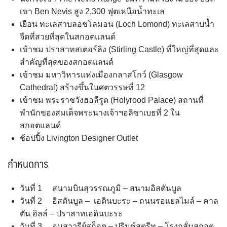
เขา Ben Nevis สูง 2,300 ฟุตเหนือน้ำทะเล
เยือน ทะเลสาบลอชโลมอน (Loch Lomond) ทะเลสาบน้ำ
จืดที่สวยที่สุดในสกอตแลนด์
เข้าชม ปราสาทสเตอร์ลิง (Stirling Castle) ที่ใหญ่ที่สุดและ
สำคัญที่สุดของสกอตแลนด์
เข้าชม มหาวิหารแห่งเมืองกลาสโกว์ (Glasgow
Cathedral) สร้างขึ้นในศตวรรษที่ 12
เข้าชม พระราชวังฮอลีรูด (Holyrood Palace) สถานที่
พำนักของสมเด็จพระนางเจ้าฯอลิซาเบธที่ 2 ใน
สกอตแลนด์
ช้อปปิ้ง Livington Designer Outlet
กำหนดการ
วันที่ 1 สนามบินสุวรรณภูมิ – สนามอิสตันบูล
วันที่ 2 อิสตันบูล – เอดินบะระ – ถนนรอแยลไมล์ – คาล
ตัน ฮิลล์ – ปราสาทเอดินบะระ
วันที่ 3 อนุสาวรีย์สก็อต – ปรินซ์สตรีท – โรงกลั่นสกอต