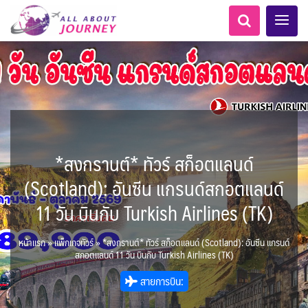
*สงกรานต์* ทัวร์ สก็อตแลนด์
AFG อัฟกานิสถาน
Balkan บอลข่าน
ทัวร์ ล่องเรือสำราญยุโรป
LKA ศรีลังกา + BGD บังคลา
ทัวร์ ล่องเรือสำราญอลาสก้า
นามิเบีย - Namibia
แอฟริกาใต้ - South Africa
สวิตเซอร์แลนด์ เยอรมนี
อเมริกากลาง
อเมริกาใต้
1
0
5
1
1
8
เทศ
โมร็อคโค - Morocco
ฝรั่งเศส
ARG อาร์เจนตินา
(Scotland): อันซีน แกรนด์สกอตแลนด์
0
6
1
3
1
3
ล่องเรือดินเนอร์ วันวาเลนไทน์
ล่องเรือโปรแกรมอยุธยา
ล่องเรือ รอบ Sunset
ล่องเรือเหมาลำ / เหมาชั้น /
เรือยอร์ช / Speed Boat ฯลฯ
ตั๋วสวนสนุก
โปรแกรมทัวร์ทั่วไทย
ล่องเรือดินเนอร์วันลอยกระทง
ห้องพักราคาพิเศษ
บุฟเฟต์โรงแรม/ร้านอาหาร
เอเชียกลาง
LKA ศรีลังกา
0
0
14
9
3
2
แต่งชุดไทยถ่ายรูปวัดอรุณฯ
ทัวร์ ล่องเรือสำราญอเมริกา
ทัวร์ ล่องเรือสำราญเอเชีย
MNE มอนเตเนโกร
ขั้วโลกใต้
แอลเบเนีย - Albania
เคนย่า - Kenya
6
0
CUB คิวบา
0
CAN แคนาดา
2
1
2
0
11 วัน บินกับ Turkish Airlines (TK)
0
3
เรือยอร์ช / Speed Boat ส่วนตัวทั่ว
แบบ Join ทั่วประเทศ
บุฟเฟต์ใบหยก
ไทยบัสฟู้ดทัวร์
BTN ภูฏาน
22
72
18
ทัวร์ ล่องเรือสำราญประเท
7
1
2
ล่าแสงเหนือ-ใต้
1
แทนซาเนีย - Tanzania
นิวซีแลนด์ - New Zealand
CHL ชิลี
ECU เอกวาดอร์
Baltic บอลติก
11
2
ประเทศ
ล่องเรือดินเนอร์วันปีใหม่
เรือรอบกลางวัน กทม.
1
3
0
4
ข่าวที่น่าสนใจ
ตั๋วเรือ Hop-on Hop-off
255
19
2
ศอื่นๆ
BRN บรูไน
KHM กัมพูชา
0
5
0
0
หน้าแรก
»
แพ็กเกจทัวร์
»
*สงกรานต์* ทัวร์ สก็อตแลนด์ (Scotland): อันซีน แกรนด์
พิเศษ! ล่องเรือเทศกาลชมพลุ
ล่องเรือดินเนอร์แม่น้ำ
USA สหรัฐอเมริกา
PER เปรู
11
6
2
ยุโรปราคาถูก
สกอตแลนด์ 11 วัน บินกับ Turkish Airlines (TK)
ยุโรปตะวันออก
1
จีน
HKG ฮ่องกง - มาเก๊า
12
พัทยา
ไมโครนีเซีย - Micronesia
282
10
เจ้าพระยา
บราซิล เปรู
ขั้วโลกเหนือ
ความรู้ทั่วไป
1
1
34
3
3
ออสเตรีย - Austria
สายการบิน:
3
IND อินเดีย
IDN อินโดนีเซีย
21
3
เม็กซิโก คิวบา
อเมริกา แคนาดา
เกาะโบราโบร่า - Bora Bora
ตูนีเซีย - Tunisia
1
1
1
BIH บอสเนีย & เฮอร์เซโกวีนา
AZE อาเซอร์ไบจาน
สถานที่ท่องเที่ยว
2
IRQ อิรัก
IRN อิหร่าน
0
0