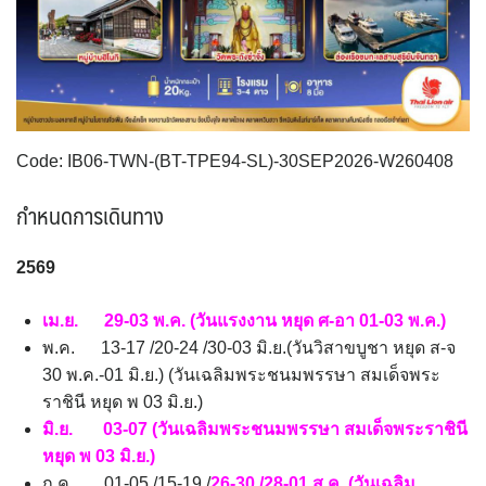
SVN สโลวิเนีย
CHE สวิตเซอร์แลนด์
2
8
VNM เวียดนาม
35
UKR ยูเครน
TUR ตุรเคีย
0
13
จอร์แดน - อียิปต์
4
UK อังกฤษ+สหราชอาณาจักร
9
เบลเยี่ยม เนเธอร์แลนด์ ลักเซม
บัลแกเรีย โรมาเนีย
2
Code: IB06-TWN-(BT-TPE94-SL)-30SEP2026-W260408
เบิร์ก (BENELUX)
จอร์เจีย อาร์เมเนีย
1
1
อิตาลี สวิส ฝรั่งเศส
สเปน โปรตุเกส
กำหนดการเดินทาง
3
3
2569
เม.ย. 29-03 พ.ค. (วันแรงงาน หยุด ศ-อา 01-03 พ.ค.)
พ.ค. 13-17 /20-24 /30-03 มิ.ย.(วันวิสาขบูชา หยุด ส-จ
30 พ.ค.-01 มิ.ย.) (วันเฉลิมพระชนมพรรษา สมเด็จพระ
ราชินี หยุด พ 03 มิ.ย.)
มิ.ย. 03-07 (วันเฉลิมพระชนมพรรษา สมเด็จพระราชินี
หยุด พ 03 มิ.ย.)
ก.ค. 01-05 /15-19 /
26-30 /28-01 ส.ค. (วันเฉลิม