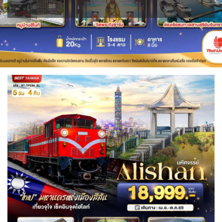
BLR เบลารุส
BIH บอสเนีย & เฮอร์เซโกวีนา
0
0
ISR อิสราเอล
JPN ญี่ปุ่น
ขั้วโลกใต้
แอลจีเรีย - Algeria
0
76
2
0
1
JOR จอร์แดน
KAZ คาซัคสถาน
ออสเตรเลีย - Australia
ทัวร์ อันซีน ประเทศแปลก
BEL เบลเยี่ยม
HRV โครเอเชีย
4
19
18
31
0
3
KORS เกาหลีใต้
KGZ คีร์กีซสถาน
ลิเบีย - Libya
บราซิล - Brazil
CYP ไซปรัส
DNK เดนมาร์ก
2
4
1
0
0
2
เอธิโอเปีย - Ethiopia
อียิปต์ - Egypt
CZE เช็ก
FIN ฟินแลนด์
LAO ลาว
LBN เลบานอน
0
11
0
3
0
0
FRO หมู่เกาะแฟโร
FRA ฝรั่งเศส
MYS มาเลเซีย
MDV มัลดีฟส์
2
1
0
0
GEO จอร์เจีย
DEU เยอรมนี
MNG มองโกเลีย
MMR เมียนมาร์
10
3
2
5
GRL กรีนแลนด์
3
OMN โอมาน
NPL เนปาล
0
0
GRC กรีซ
ISL ไอซ์แลนด์
1
4
PAK ปากีสถาน
8
MDA มอลโดวา
ITA อิตาลี
SAU ซาอุดิอาระเบีย
PHL ฟิลิปปินส์
0
9
1
1
MLT มอลต้า
SGP สิงคโปร์
1
4
NLD เนเธอร์แลนด์
NOR นอร์เวย์
0
3
SYR ซีเรีย
TWN ไต้หวัน
0
10
POL โปแลนด์
PRT โปรตุเกส
3
3
TJK ทาจิกิสถาน
TKM เติร์กเมนิสถาน
1
1
สแกนดิเนเวีย
RUS รัสเซีย
7
3
ARE ดูไบ, UAE
UZB อุซเบกิสถาน
0
4
ESP สเปน
4
YEM เยเมน
ตะวันออกกลาง
0
0