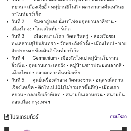
หยวน • เมืองเจียอี้ • หมู่บ้านฮิโนกิ • ตลาดกลางคืนเหวินฮ
วาไนท์มาร์เก็ต
วันที่ 2 ชิมชาอู่หลง นั่งรถไฟชมอุทยานอาลีซาน •
เมืองไถจง • ไถจงไนท์มาร์เก็ต
วันที่ 3 เมืองหนานโถว วัดเหวินหวู่ • ล่องเรือชม
ทะเลสาบสุริยันจันทรา • วัดพระถังซำจั๋ง • เมืองไทเป • พาย
สับประรด • ซีเหมินติงไนท์มาร์เก็ต
วันที่ 4 Germanium • เมืองนิวไทเป หมู่บ้านโบราณ
จิ่วเฟิ่น • อุทยานเกาะเหอผิง • หมู่บ้านชาวประมงหลากสี •
เมืองไทเป • ตลาดกลางคืนหนิงเซี่ย
วันที่ 5 ศูนย์เครื่องสำอาง วัดหลงซาน • อนุสรณ์สถาน
เจียงไคเช็ค • ตึกไทเป 101(ไม่รวมค่าขึ้นตึก) • เมืองเถา
หยวน • กลอเรียเอ้าท์เลท • สนามบินเถาหยวน • สนามบิน
ดอนเมือง กรุงเทพฯ
โปรแกรมทัวร์
ดาวน์โหลด