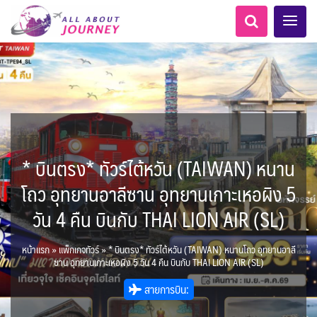
* บินตรง* ทัวร์ไต้หวัน (TAIWAN) หนาน
AFG อัฟกานิสถาน
ทัวร์ ล่องเรือสำราญยุโรป
LKA ศรีลังกา + BGD บังคลา
Balkan บอลข่าน
ทัวร์ ล่องเรือสำราญอลาสก้า
แอลเบเนีย - Albania
โมร็อคโค - Morocco
อเมริกากลาง
นิวซีแลนด์ - New Zealand
อเมริกาใต้
0
5
1
0
6
1
8
เทศ
สวิตเซอร์แลนด์ เยอรมนี
ARG อาร์เจนตินา
โถว อุทยานอาลีซาน อุทยานเกาะเหอผิง 5
0
1
11
3
ล่องเรือดินเนอร์ วันวาเลนไทน์
ล่องเรือโปรแกรมอยุธยา
ล่องเรือ รอบ Sunset
ล่องเรือเหมาลำ / เหมาชั้น /
เรือยอร์ช / Speed Boat ฯลฯ
ตั๋วสวนสนุก
โปรแกรมทัวร์ทั่วไทย
ล่องเรือดินเนอร์วันลอยกระทง
ห้องพักราคาพิเศษ
บุฟเฟต์โรงแรม/ร้านอาหาร
เอเชียกลาง
LKA ศรีลังกา
0
0
14
9
3
2
แต่งชุดไทยถ่ายรูปวัดอรุณฯ
ทัวร์ ล่องเรือสำราญอเมริกา
ทัวร์ ล่องเรือสำราญเอเชีย
แทนซาเนีย - Tanzania
แอฟริกาใต้ - South Africa
6
0
ฝรั่งเศส
CUB คิวบา
0
CAN แคนาดา
2
วัน 4 คืน บินกับ THAI LION AIR (SL)
1
0
3
เรือยอร์ช / Speed Boat ส่วนตัวทั่ว
แบบ Join ทั่วประเทศ
บุฟเฟต์ใบหยก
ไทยบัสฟู้ดทัวร์
BTN ภูฏาน
22
72
21
ทัวร์ ล่องเรือสำราญประเท
7
1
2
MNE มอนเตเนโกร
ล่าแสงเหนือ-ใต้
1
CHL ชิลี
ECU เอกวาดอร์
1
11
3
ประเทศ
ล่องเรือดินเนอร์วันปีใหม่
เรือรอบกลางวัน กทม.
1
3
0
ข่าวที่น่าสนใจ
ตั๋วเรือ Hop-on Hop-off
255
22
2
ศอื่นๆ
BRN บรูไน
KHM กัมพูชา
0
นามิเบีย - Namibia
4
เคนย่า - Kenya
0
0
หน้าแรก
»
แพ็กเกจทัวร์
»
* บินตรง* ทัวร์ไต้หวัน (TAIWAN) หนานโถว อุทยานอาลี
ยุโรปตะวันออก
พิเศษ! ล่องเรือเทศกาลชมพลุ
Baltic บอลติก
1
2
12
ล่องเรือดินเนอร์แม่น้ำ
USA สหรัฐอเมริกา
PER เปรู
4
6
2
ซาน อุทยานเกาะเหอผิง 5 วัน 4 คืน บินกับ THAI LION AIR (SL)
จีน
HKG ฮ่องกง - มาเก๊า
พัทยา
ไมโครนีเซีย - Micronesia
283
10
เจ้าพระยา
บราซิล เปรู
ขั้วโลกเหนือ
ความรู้ทั่วไป
1
ยุโรปราคาถูก
1
34
3
2
1
สายการบิน:
IND อินเดีย
IDN อินโดนีเซีย
21
3
เม็กซิโก คิวบา
อเมริกา แคนาดา
ออสเตรีย - Austria
AZE อาเซอร์ไบจาน
เกาะโบราโบร่า - Bora Bora
ตูนีเซีย - Tunisia
1
1
3
2
1
สถานที่ท่องเที่ยว
IRQ อิรัก
IRN อิหร่าน
0
0