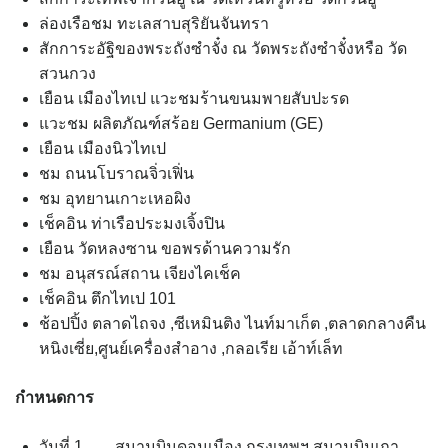
ล่องเรือชม ทะเลสาบสุริยันจันทรา
สักการะอัฐิของพระถังซำจั๋ง ณ วัดพระถังซำจั๋งหรือ วัด
สวนกวง
เยือน เมืองไทเป แวะชมร้านขนมพายสับปะรด
แวะชม ผลิตภัณฑ์สร้อย Germanium (GE)
เยือน เมืองนิวไทเป
ชม ถนนโบราณจิ่วเฟิ่น
ชม อุทยานเกาะเหอผิง
เช็คอิน ท่าเรือประมงเจิ้งปิน
เยือน วัดหลงซาน ขอพรด้านความรัก
ชม อนุสรณ์สถาน เจียงไคเช็ค
เช็คอิน ตึกไทเป 101
ช้อปปิ้ง ตลาดไถจง ,ซีเหมินติง ไนท์มาเก็ต ,ตลาดกลางคืน
หนิงเซี่ย,ศูนย์เครื่องสำอาง ,กลอเรีย เอ้าท์เล็ท
กำหนดการ
วันที่ 1 สนามบินดอนเมือง กรุงเทพฯ สนามบินเถา