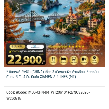
* บินตรง* ทัวร์จีน (CHINA) เที่ยว 3 เมืองชายฝั่ง ต้าเหลียน เซี่ยะเหมิน
ตันตง 6 วัน 4 คืน บินกับ XIAMEN AIRLINES (MF)
Code: #Code: IM06-CHN-(MTWT206104)-27NOV2026-
W260718