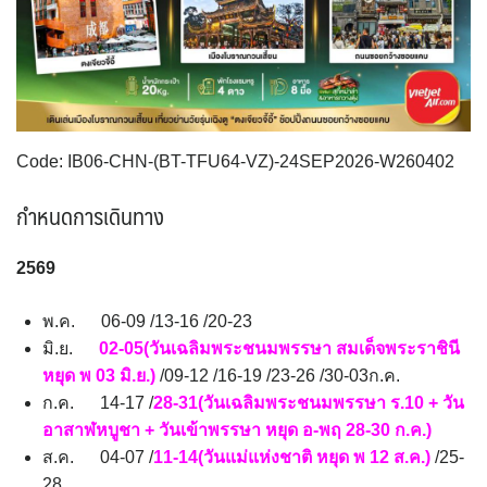
VNM เวียดนาม
35
UK อังกฤษ+สหราชอาณาจักร
TUR ตุรเคีย
จอร์แดน - อียิปต์
12
4
9
UKR ยูเครน
เบลเยี่ยม เนเธอร์แลนด์ ลักเซม
0
เบิร์ก (BENELUX)
1
บัลแกเรีย โรมาเนีย
จอร์เจีย อาร์เมเนีย
2
1
Code: IB06-CHN-(BT-TFU64-VZ)-24SEP2026-W260402
อิตาลี สวิส ฝรั่งเศส
สเปน โปรตุเกส
4
3
กำหนดการเดินทาง
2569
พ.ค. 06-09 /13-16 /20-23
มิ.ย.
02-05(วันเฉลิมพระชนมพรรษา สมเด็จพระราชินี
หยุด พ 03 มิ.ย.)
/09-12 /16-19 /23-26 /30-03ก.ค.
ก.ค. 14-17 /
28-31(วันเฉลิมพระชนมพรรษา ร.10 + วัน
อาสาฬหบูชา + วันเข้าพรรษา หยุด อ-พฤ 28-30 ก.ค.)
ส.ค. 04-07 /
11-14(วันแม่แห่งชาติ หยุด พ 12 ส.ค.)
/25-
28