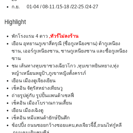
ก.ย. 01-04 / 08-11 /15-18 /22-25 /24-27
Highlight
พักโรงแรม 4 ดาว
,ทัวร์ไม่ลงร้าน
เยือน อุทยานภูเขาสี่ดรุณี (ซื่อกูเหนียงซาน) ต้ากูเหนียง
ซาน, เออร์กูเหนียงซาน, ซานกูเหนียงซาน และซื่อกูเหนียง
ซาน
ชม เส้นทางหุบเขาซวงเฉียวโกว ,หุบเขาหยินหยาง,ทุ่ง
หญ้าเหนี่ยนหยูป้า,ภูเขาหญิงตั้งครรภ์
เยือน เมืองตูเจียงเยียน
เช็คอิน จัตุรัสหย่างเทียนวู
ถ่ายรูปคู่กับ รูปปั้นแพนด้าเซลฟี่
เช็คอิน เมืองโบราณกวนเสี้ยน
เยือน เมืองเฉิงตู
เช็คอิน หมีแพนด้ายักษ์ปีนตึก
ช้อปปิ้ง ถนนซอยกว้างซอยแคบ,ตงเจียวจี้อี้,ถนนไท่กู๋หลี
,ถนนคนเดินซุนซีลู่