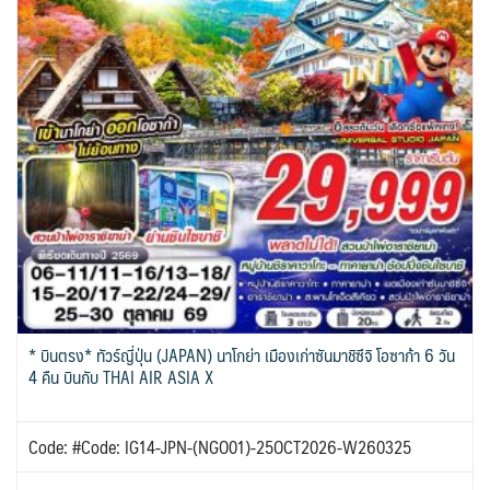
* บินตรง* ทัวร์ญี่ปุ่น (JAPAN) นาโกย่า เมืองเก่าซันมาชิซึจิ โอซาก้า 6 วัน
4 คืน บินกับ THAI AIR ASIA X
Code: #Code: IG14-JPN-(NGO01)-25OCT2026-W260325