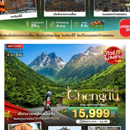
IRQ อิรัก
ISR อิสราเอล
BLR เบลารุส
BIH บอสเนีย & เฮอร์เซโกวีนา
0
0
0
แอลจีเรีย - Algeria
เคนย่า - Kenya
0
2
JPN ญี่ปุ่น
JOR จอร์แดน
78
4
1
ออสเตรเลีย - Australia
18
BEL เบลเยี่ยม
HRV โครเอเชีย
KAZ คาซัคสถาน
KORS เกาหลีใต้
0
3
19
2
ลิเบีย - Libya
ทัวร์ อันซีน ประเทศแปลก
1
30
CYP ไซปรัส
CZE เช็ก
KGZ คีร์กีซสถาน
LAO ลาว
0
0
บราซิล - Brazil
4
0
0
DNK เดนมาร์ก
FIN ฟินแลนด์
2
3
LBN เลบานอน
MYS มาเลเซีย
เอธิโอเปีย - Ethiopia
อียิปต์ - Egypt
0
0
0
11
FRO หมู่เกาะแฟโร
FRA ฝรั่งเศส
2
1
MDV มัลดีฟส์
MNG มองโกเลีย
0
2
GEO จอร์เจีย
DEU เยอรมนี
10
3
MMR เมียนมาร์
NPL เนปาล
5
0
GRL กรีนแลนด์
GRC กรีซ
3
1
OMN โอมาน
PAK ปากีสถาน
0
8
ISL ไอซ์แลนด์
ITA อิตาลี
SAU ซาอุดิอาระเบีย
PHL ฟิลิปปินส์
4
9
1
1
SGP สิงคโปร์
MLT มอลต้า
MDA มอลโดวา
4
1
0
NLD เนเธอร์แลนด์
NOR นอร์เวย์
SYR ซีเรีย
TWN ไต้หวัน
0
3
0
10
POL โปแลนด์
PRT โปรตุเกส
TJK ทาจิกิสถาน
TKM เติร์กเมนิสถาน
3
3
1
1
สแกนดิเนเวีย
RUS รัสเซีย
ARE ดูไบ, UAE
UZB อุซเบกิสถาน
7
3
0
4
ESP สเปน
4
YEM เยเมน
ตะวันออกกลาง
0
0
SVN สโลวิเนีย
CHE สวิตเซอร์แลนด์
2
8