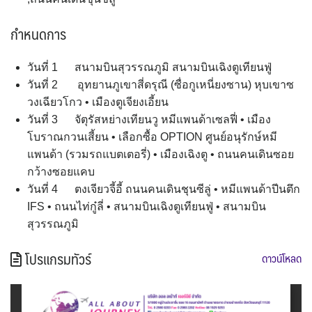
กำหนดการ
วันที่ 1 สนามบินสุวรรณภูมิ สนามบินเฉิงตูเทียนฟู่
วันที่ 2 อุทยานภูเขาสี่ดรุณี (ซื่อกูเหนี่ยงซาน) หุบเขาซ
วงเฉียวโกว • เมืองตูเจียงเอี้ยน
วันที่ 3 จัตุรัสหย่างเทียนวู หมีแพนด้าเซลฟี่ • เมือง
โบราณกวนเสี้ยน • เลือกซื้อ OPTION ศูนย์อนุรักษ์หมี
แพนด้า (รวมรถแบตเตอรี่) • เมืองเฉิงตู • ถนนคนเดินซอย
กว้างซอยแคบ
วันที่ 4 ตงเจียวจี้อี้ ถนนคนเดินชุนซีลู่ • หมีแพนด้าปีนตึก
IFS • ถนนไท่กู๋ลี่ • สนามบินเฉิงตูเทียนฟู่ • สนามบิน
สุวรรณภูมิ
โปรแกรมทัวร์
ดาวน์โหลด