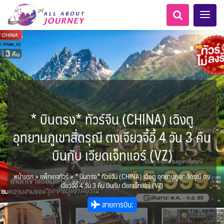
* บินตรง* ทัวร์จีน (CHINA) เฉิงตู
เอเชียกลาง
ทัวร์ ล่องเรือสำราญยุโรป
LKA ศรีลังกา
Balkan บอลข่าน
ทัวร์ ล่องเรือสำราญอลาสก้า
เกาะโบราโบร่า - Bora Bora
แอลเบเนีย - Albania
นิวซีแลนด์ - New Zealand
อเมริกากลาง
อเมริกาใต้
6
5
0
1
0
1
8
AFG อัฟกานิสถาน
สวิตเซอร์แลนด์ เยอรมนี
ARG อาร์เจนตินา
อุทยานภูเขาสี่ดรุณี ตงเจียวจี้อี้ 4 วัน 3 คืน
0
0
1
11
3
ล่องเรือดินเนอร์ วันวาเลนไทน์
ล่องเรือโปรแกรมอยุธยา
ล่องเรือ รอบ Sunset
ล่องเรือเหมาลำ / เหมาชั้น /
เรือยอร์ช / Speed Boat ฯลฯ
ล่องเรือดินเนอร์วันลอยกระทง
บุฟเฟต์ใบหยก
พิเศษ! ล่องเรือเทศกาลชมพลุ
บุฟเฟต์โรงแรม/ร้านอาหาร
ห้องพักราคาพิเศษ
LKA ศรีลังกา + BGD บังคลา
ไมโครนีเซีย - Micronesia
BTN ภูฏาน
14
9
7
3
2
แต่งชุดไทยถ่ายรูปวัดอรุณฯ
ทัวร์ ล่องเรือสำราญอเมริกา
ทัวร์ ล่องเรือสำราญเอเชีย
1
2
ฝรั่งเศส
CUB คิวบา
0
CAN แคนาดา
บินกับ เวียดเจ็ทแอร์ (VZ)
1
0
3
เรือยอร์ช / Speed Boat ส่วนตัวทั่ว
แบบ Join ทั่วประเทศ
พัทยา
ไทยบัสฟู้ดทัวร์
เทศ
นามิเบีย - Namibia
ตูนีเซีย - Tunisia
22
72
21
1
1
ทัวร์ ล่องเรือสำราญประเท
BRN บรูไน
0
1
1
MNE มอนเตเนโกร
ล่าแสงเหนือ-ใต้
1
CHL ชิลี
0
1
11
3
ประเทศ
ล่องเรือดินเนอร์วันปีใหม่
เรือรอบกลางวัน กทม.
โปรแกรมทัวร์ทั่วไทย
ตั๋วเรือ Hop-on Hop-off
ตั๋วสวนสนุก
1
ข่าวที่น่าสนใจ
255
22
0
2
0
0
ศอื่นๆ
ขั้วโลกใต้
3
KHM กัมพูชา
จีน
ขั้วโลกเหนือ
2
หน้าแรก
»
แพ็กเกจทัวร์
»
* บินตรง* ทัวร์จีน (CHINA) เฉิงตู อุทยานภูเขาสี่ดรุณี ตง
ยุโรปตะวันออก
ECU เอกวาดอร์
PER เปรู
Baltic บอลติก
0
283
1
12
ล่องเรือดินเนอร์แม่น้ำ
0
2
4
เจียวจี้อี้ 4 วัน 3 คืน บินกับ เวียดเจ็ทแอร์ (VZ)
แอฟริกาใต้ - South Africa
HKG ฮ่องกง - มาเก๊า
IND อินเดีย
เจ้าพระยา
USA สหรัฐอเมริกา
บราซิล เปรู
ความรู้ทั่วไป
ยุโรปราคาถูก
10
21
34
6
3
1
สายการบิน:
3
IDN อินโดนีเซีย
IRN อิหร่าน
เม็กซิโก คิวบา
อเมริกา แคนาดา
ออสเตรีย - Austria
AZE อาเซอร์ไบจาน
3
0
1
1
3
2
โมร็อคโค - Morocco
แทนซาเนีย - Tanzania
6
2
สถานที่ท่องเที่ยว