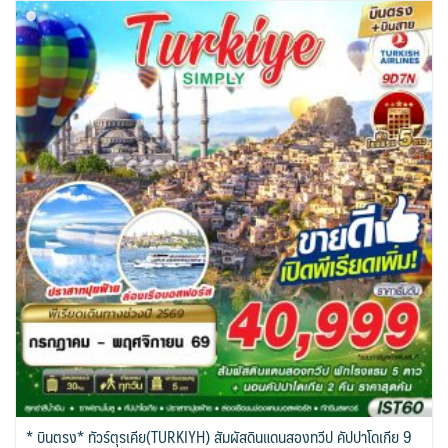
* บินตรง* ทัวร์ตุรเคีย(TURKIYH) สัมผัสดินแดนสองทวีป คัปปาโดเกีย 9